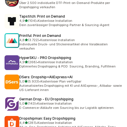
70 Rezensionen insgesamt
Über 2.500 individuelle DTF-Print-on-Demand-Produkte per
Dropshipping verkaufen
Tapstitch: Print on Demand
von 5 Sternen
4,9
(104)
•
Kostenlose Installation
104 Rezensionen insgesamt
Dein zuverlässiger Dropshipping-Partner & Sourcing-Agent
Printful: Print on Demand
von 5 Sternen
4,8
(3.722)
•
Kostenlose Installation
3722 Rezensionen insgesamt
Individuelle Druck- und Stickereiartikel ohne Vorabkosten
verkaufen
HyperSKU ‑ PRO Dropshipping
von 5 Sternen
4,9
(268)
•
Kostenlose Installation
268 Rezensionen insgesamt
Optimiertes Dropshipping & POD: Sourcing, Branding, Fulfillmen
DSers: Dropship+AliExpress+AI
von 5 Sternen
5,0
(5.933)
•
Kostenloser Plan verfügbar
5933 Rezensionen insgesamt
Automatisiertes Dropshipping mit KI und AliExpress-, Alibaba- sowie
US-Lieferant:innen
German Drop ‑ EU Dropshipping
von 5 Sternen
5,0
(143)
•
Kostenlose Installation
143 Rezensionen insgesamt
E-Commerce-Abläufe vom Sourcing bis zur Logistik optimieren.
Dropshipman: Easy Dropshipping
von 5 Sternen
4,4
(281)
•
Kostenlose Installation
281 Rezensionen insgesamt