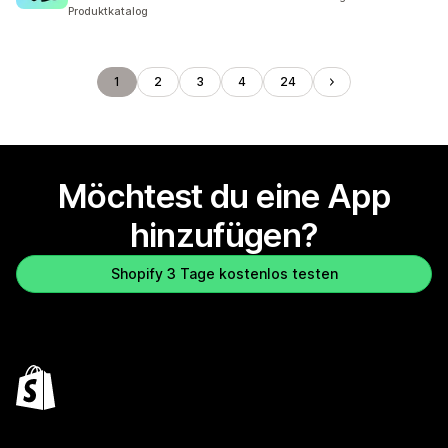
Produktkatalog
1
2
3
4
24
Möchtest du eine App
hinzufügen?
Shopify 3 Tage kostenlos testen