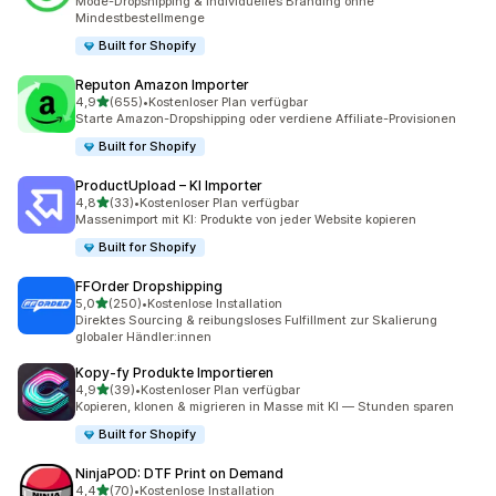
Mode-Dropshipping & individuelles Branding ohne
Mindestbestellmenge
Built for Shopify
Reputon Amazon Importer
von 5 Sternen
4,9
(655)
•
Kostenloser Plan verfügbar
655 Rezensionen insgesamt
Starte Amazon-Dropshipping oder verdiene Affiliate-Provisionen
Built for Shopify
ProductUpload – KI Importer
von 5 Sternen
4,8
(33)
•
Kostenloser Plan verfügbar
33 Rezensionen insgesamt
Massenimport mit KI: Produkte von jeder Website kopieren
Built for Shopify
FFOrder Dropshipping
von 5 Sternen
5,0
(250)
•
Kostenlose Installation
250 Rezensionen insgesamt
Direktes Sourcing & reibungsloses Fulfillment zur Skalierung
globaler Händler:innen
Kopy‑fy Produkte Importieren
von 5 Sternen
4,9
(39)
•
Kostenloser Plan verfügbar
39 Rezensionen insgesamt
Kopieren, klonen & migrieren in Masse mit KI — Stunden sparen
Built for Shopify
NinjaPOD: DTF Print on Demand
von 5 Sternen
4,4
(70)
•
Kostenlose Installation