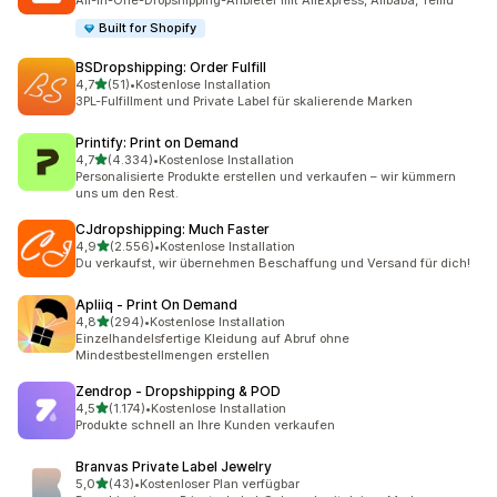
All-in-One-Dropshipping-Anbieter mit AliExpress, Alibaba, Temu
Built for Shopify
BSDropshipping: Order Fulfill
von 5 Sternen
4,7
(51)
•
Kostenlose Installation
51 Rezensionen insgesamt
3PL-Fulfillment und Private Label für skalierende Marken
Printify: Print on Demand
von 5 Sternen
4,7
(4.334)
•
Kostenlose Installation
4334 Rezensionen insgesamt
Personalisierte Produkte erstellen und verkaufen – wir kümmern
uns um den Rest.
CJdropshipping: Much Faster
von 5 Sternen
4,9
(2.556)
•
Kostenlose Installation
2556 Rezensionen insgesamt
Du verkaufst, wir übernehmen Beschaffung und Versand für dich!
Apliiq ‑ Print On Demand
von 5 Sternen
4,8
(294)
•
Kostenlose Installation
294 Rezensionen insgesamt
Einzelhandelsfertige Kleidung auf Abruf ohne
Mindestbestellmengen erstellen
Zendrop ‑ Dropshipping & POD
von 5 Sternen
4,5
(1.174)
•
Kostenlose Installation
1174 Rezensionen insgesamt
Produkte schnell an Ihre Kunden verkaufen
Branvas Private Label Jewelry
von 5 Sternen
5,0
(43)
•
Kostenloser Plan verfügbar
43 Rezensionen insgesamt