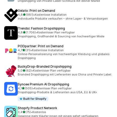
Dropshipping von Private-Label-Schmuck mit deiner Marke
Gelato: Print on Demand
von 5 Sternen
4,8
(981)
•
Kostenlose Installation
981 Rezensionen insgesamt
Individuelle Produkte verkaufen – ohne Lager- & Versandsorgen
Trendsi: Fashion Dropshipping
von 5 Sternen
4,8
(1.706)
•
Kostenloser Plan verfügbar
1706 Rezensionen insgesamt
Dropshipping, Großhandel & Sourcing von hochwertiger Mode
PODpartner: Print on Demand
von 5 Sternen
4,7
(31)
•
Kostenlose Installation
31 Rezensionen insgesamt
Online-Personalisierung von hochwertiger Kleidung und globales
Dropshipping
BuckyDrop‑Branded Dropshipping
von 5 Sternen
5,0
(62)
•
Kostenloser Plan verfügbar
62 Rezensionen insgesamt
Branded Dropshipping mit Lieferanten aus China und Private Label.
Syncee Premium AI Dropshipping
von 5 Sternen
4,1
(505)
•
Kostenloser Plan verfügbar
505 Rezensionen insgesamt
Dropshipping-Produkte & Lieferanten aus USA, EU & UK+
Built for Shopify
Shopify Product Network
von 5 Sternen
3,4
(75)
•
Kostenlos
75 Rezensionen insgesamt
Gewinne mehr Käufer:innen mit einem sofort verfügbaren