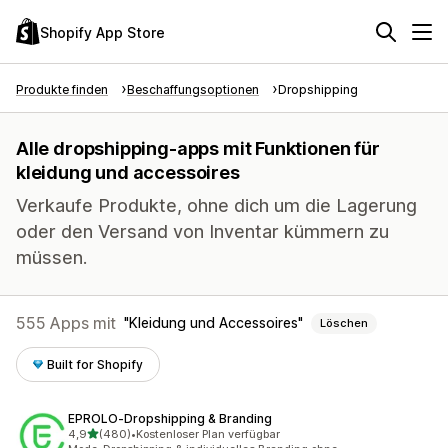
Shopify App Store
Produkte finden
Beschaffungsoptionen
Dropshipping
Alle dropshipping-apps mit Funktionen für
kleidung und accessoires
Verkaufe Produkte, ohne dich um die Lagerung
oder den Versand von Inventar kümmern zu
müssen.
555 Apps mit
Kleidung und Accessoires
Löschen
Built for Shopify
EPROLO‑Dropshipping & Branding
von 5 Sternen
4,9
(480)
•
Kostenloser Plan verfügbar
480 Rezensionen insgesamt