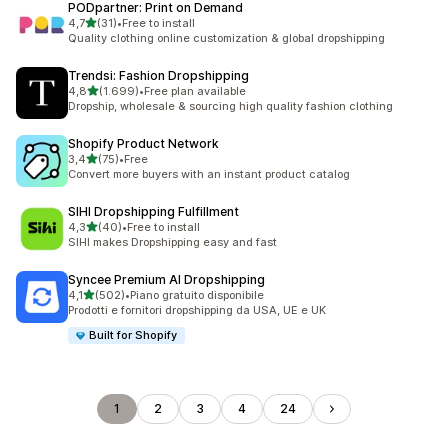
PODpartner: Print on Demand
stelle su 5
4,7
(31)
•
Free to install
31 recensioni totali
Quality clothing online customization & global dropshipping
Trendsi: Fashion Dropshipping
stelle su 5
4,8
(1.699)
•
Free plan available
1699 recensioni totali
Dropship, wholesale & sourcing high quality fashion clothing
Shopify Product Network
stelle su 5
3,4
(75)
•
Free
75 recensioni totali
Convert more buyers with an instant product catalog
SIHI Dropshipping Fulfillment
stelle su 5
4,3
(40)
•
Free to install
40 recensioni totali
SIHI makes Dropshipping easy and fast
Syncee Premium AI Dropshipping
stelle su 5
4,1
(502)
•
Piano gratuito disponibile
502 recensioni totali
Prodotti e fornitori dropshipping da USA, UE e UK
Built for Shopify
1
2
3
4
24