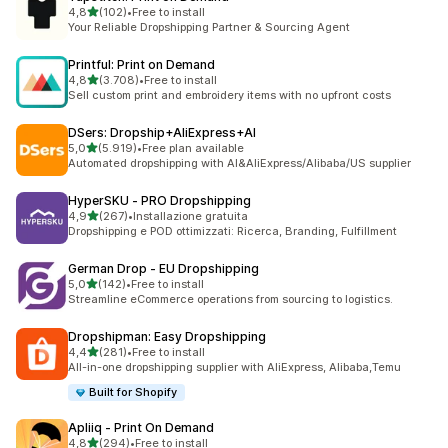
stelle su 5
4,8
(102)
•
Free to install
102 recensioni totali
Your Reliable Dropshipping Partner & Sourcing Agent
Printful: Print on Demand
stelle su 5
4,8
(3.708)
•
Free to install
3708 recensioni totali
Sell custom print and embroidery items with no upfront costs
DSers: Dropship+AliExpress+AI
stelle su 5
5,0
(5.919)
•
Free plan available
5919 recensioni totali
Automated dropshipping with AI&AliExpress/Alibaba/US supplier
HyperSKU ‑ PRO Dropshipping
stelle su 5
4,9
(267)
•
Installazione gratuita
267 recensioni totali
Dropshipping e POD ottimizzati: Ricerca, Branding, Fulfillment
German Drop ‑ EU Dropshipping
stelle su 5
5,0
(142)
•
Free to install
142 recensioni totali
Streamline eCommerce operations from sourcing to logistics.
Dropshipman: Easy Dropshipping
stelle su 5
4,4
(281)
•
Free to install
281 recensioni totali
All-in-one dropshipping supplier with AliExpress, Alibaba,Temu
Built for Shopify
Apliiq ‑ Print On Demand
stelle su 5
4,8
(294)
•
Free to install