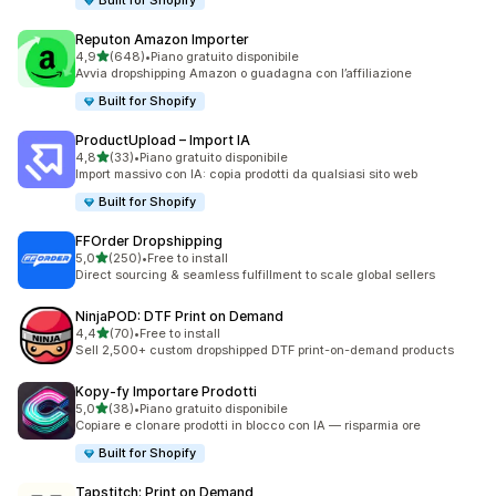
Built for Shopify
Reputon Amazon Importer
stelle su 5
4,9
(648)
•
Piano gratuito disponibile
648 recensioni totali
Avvia dropshipping Amazon o guadagna con l’affiliazione
Built for Shopify
ProductUpload – Import IA
stelle su 5
4,8
(33)
•
Piano gratuito disponibile
33 recensioni totali
Import massivo con IA: copia prodotti da qualsiasi sito web
Built for Shopify
FFOrder Dropshipping
stelle su 5
5,0
(250)
•
Free to install
250 recensioni totali
Direct sourcing & seamless fulfillment to scale global sellers
NinjaPOD: DTF Print on Demand
stelle su 5
4,4
(70)
•
Free to install
70 recensioni totali
Sell 2,500+ custom dropshipped DTF print-on-demand products
Kopy‑fy Importare Prodotti
stelle su 5
5,0
(38)
•
Piano gratuito disponibile
38 recensioni totali
Copiare e clonare prodotti in blocco con IA — risparmia ore
Built for Shopify
Tapstitch: Print on Demand