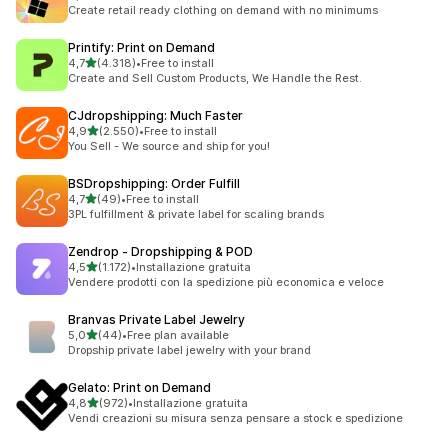
294 recensioni totali
Create retail ready clothing on demand with no minimums
Printify: Print on Demand
stelle su 5
4,7
(4.318)
•
Free to install
4318 recensioni totali
Create and Sell Custom Products, We Handle the Rest.
CJdropshipping: Much Faster
stelle su 5
4,9
(2.550)
•
Free to install
2550 recensioni totali
You Sell - We source and ship for you!
BSDropshipping: Order Fulfill
stelle su 5
4,7
(49)
•
Free to install
49 recensioni totali
3PL fulfillment & private label for scaling brands
Zendrop ‑ Dropshipping & POD
stelle su 5
4,5
(1.172)
•
Installazione gratuita
1172 recensioni totali
Vendere prodotti con la spedizione più economica e veloce
Branvas Private Label Jewelry
stelle su 5
5,0
(44)
•
Free plan available
44 recensioni totali
Dropship private label jewelry with your brand
Gelato: Print on Demand
stelle su 5
4,8
(972)
•
Installazione gratuita
972 recensioni totali
Vendi creazioni su misura senza pensare a stock e spedizione