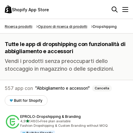
Shopify App Store
Ricerca prodotti
Opzioni di ricerca di prodotti
Dropshipping
Tutte le app di dropshipping con funzionalità di
abbigliamento e accessori
Vendi i prodotti senza preoccuparti dello
stoccaggio in magazzino o delle spedizioni.
557 app con
Abbigliamento e accessori
Cancella
Built for Shopify
EPROLO‑Dropshipping & Branding
stelle su 5
4,9
(480)
•
Free plan available
480 recensioni totali
Fashion Dropshipping & Custom Branding without MOQ