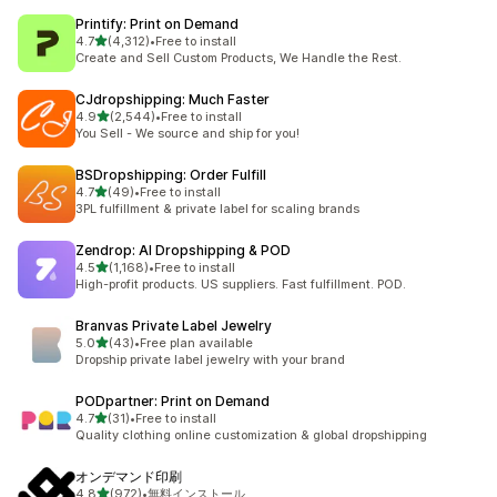
Printify: Print on Demand
5つ星中
4.7
(4,312)
•
Free to install
合計レビュー数：4312件
Create and Sell Custom Products, We Handle the Rest.
CJdropshipping: Much Faster
5つ星中
4.9
(2,544)
•
Free to install
合計レビュー数：2544件
You Sell - We source and ship for you!
BSDropshipping: Order Fulfill
5つ星中
4.7
(49)
•
Free to install
合計レビュー数：49件
3PL fulfillment & private label for scaling brands
Zendrop: AI Dropshipping & POD
5つ星中
4.5
(1,168)
•
Free to install
合計レビュー数：1168件
High-profit products. US suppliers. Fast fulfillment. POD.
Branvas Private Label Jewelry
5つ星中
5.0
(43)
•
Free plan available
合計レビュー数：43件
Dropship private label jewelry with your brand
PODpartner: Print on Demand
5つ星中
4.7
(31)
•
Free to install
合計レビュー数：31件
Quality clothing online customization & global dropshipping
オンデマンド印刷
5つ星中
4.8
(972)
•
無料インストール