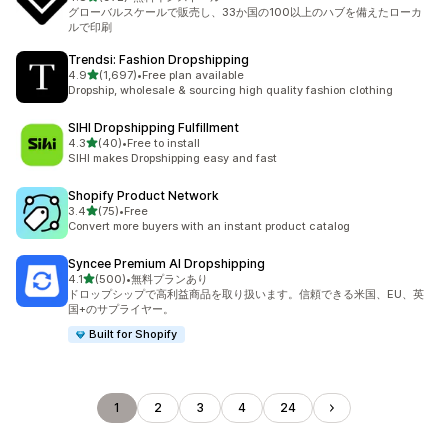
合計レビュー数：972件
グローバルスケールで販売し、33か国の100以上のハブを備えたローカ
ルで印刷
Trendsi: Fashion Dropshipping
5つ星中
4.9
(1,697)
•
Free plan available
合計レビュー数：1697件
Dropship, wholesale & sourcing high quality fashion clothing
SIHI Dropshipping Fulfillment
5つ星中
4.3
(40)
•
Free to install
合計レビュー数：40件
SIHI makes Dropshipping easy and fast
Shopify Product Network
5つ星中
3.4
(75)
•
Free
合計レビュー数：75件
Convert more buyers with an instant product catalog
Syncee Premium AI Dropshipping
5つ星中
4.1
(500)
•
無料プランあり
合計レビュー数：500件
ドロップシップで高利益商品を取り扱います。信頼できる米国、EU、英
国+のサプライヤー。
Built for Shopify
1
2
3
4
24