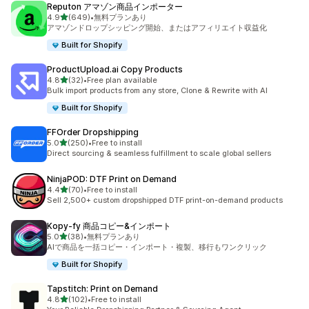
Reputon アマゾン商品インポーター
5つ星中
4.9
(649)
•
無料プランあり
合計レビュー数：649件
アマゾンドロップシッピング開始、またはアフィリエイト収益化
Built for Shopify
ProductUpload.ai Copy Products
5つ星中
4.8
(32)
•
Free plan available
合計レビュー数：32件
Bulk import products from any store, Clone & Rewrite with AI
Built for Shopify
FFOrder Dropshipping
5つ星中
5.0
(250)
•
Free to install
合計レビュー数：250件
Direct sourcing & seamless fulfillment to scale global sellers
NinjaPOD: DTF Print on Demand
5つ星中
4.4
(70)
•
Free to install
合計レビュー数：70件
Sell 2,500+ custom dropshipped DTF print-on-demand products
Kopy‑fy 商品コピー&インポート
5つ星中
5.0
(38)
•
無料プランあり
合計レビュー数：38件
AIで商品を一括コピー・インポート・複製、移行もワンクリック
Built for Shopify
Tapstitch: Print on Demand
5つ星中
4.8
(102)
•
Free to install
合計レビュー数：102件