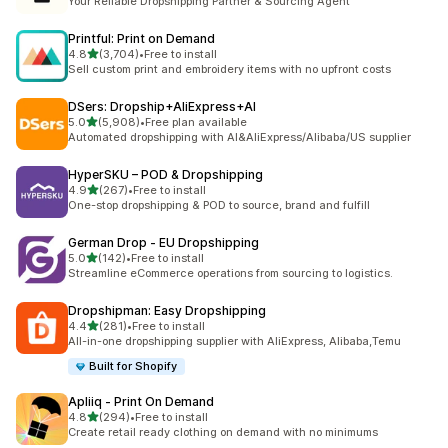
Your Reliable Dropshipping Partner & Sourcing Agent
Printful: Print on Demand
5つ星中
4.8
(3,704)
•
Free to install
合計レビュー数：3704件
Sell custom print and embroidery items with no upfront costs
DSers: Dropship+AliExpress+AI
5つ星中
5.0
(5,908)
•
Free plan available
合計レビュー数：5908件
Automated dropshipping with AI&AliExpress/Alibaba/US supplier
HyperSKU – POD & Dropshipping
5つ星中
4.9
(267)
•
Free to install
合計レビュー数：267件
One-stop dropshipping & POD to source, brand and fulfill
German Drop ‑ EU Dropshipping
5つ星中
5.0
(142)
•
Free to install
合計レビュー数：142件
Streamline eCommerce operations from sourcing to logistics.
Dropshipman: Easy Dropshipping
5つ星中
4.4
(281)
•
Free to install
合計レビュー数：281件
All-in-one dropshipping supplier with AliExpress, Alibaba,Temu
Built for Shopify
Apliiq ‑ Print On Demand
5つ星中
4.8
(294)
•
Free to install
合計レビュー数：294件
Create retail ready clothing on demand with no minimums