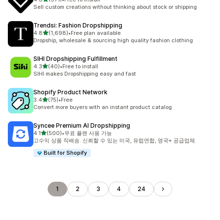
총 리뷰 971개
Sell custom creations without thinking about stock or shipping
Trendsi: Fashion Dropshipping
별 5개 중
4.8
(1,698)
•
Free plan available
총 리뷰 1698개
Dropship, wholesale & sourcing high quality fashion clothing
SIHI Dropshipping Fulfillment
별 5개 중
4.3
(40)
•
Free to install
총 리뷰 40개
SIHI makes Dropshipping easy and fast
Shopify Product Network
별 5개 중
3.4
(75)
•
Free
총 리뷰 75개
Convert more buyers with an instant product catalog
Syncee Premium AI Dropshipping
별 5개 중
4.1
(500)
•
무료 플랜 사용 가능
총 리뷰 500개
고수익 상품 직배송. 신뢰할 수 있는 미국, 유럽연합, 영국+ 공급업체.
Built for Shopify
1
2
3
4
24