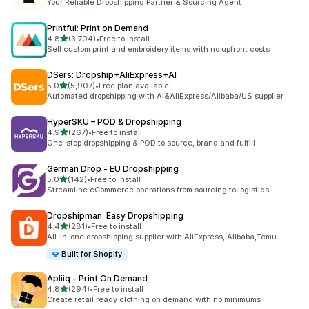
Your Reliable Dropshipping Partner & Sourcing Agent
Printful: Print on Demand
별 5개 중
4.8
(3,704)
•
Free to install
총 리뷰 3704개
Sell custom print and embroidery items with no upfront costs
DSers: Dropship+AliExpress+AI
별 5개 중
5.0
(5,907)
•
Free plan available
총 리뷰 5907개
Automated dropshipping with AI&AliExpress/Alibaba/US supplier
HyperSKU – POD & Dropshipping
별 5개 중
4.9
(267)
•
Free to install
총 리뷰 267개
One-stop dropshipping & POD to source, brand and fulfill
German Drop ‑ EU Dropshipping
별 5개 중
5.0
(142)
•
Free to install
총 리뷰 142개
Streamline eCommerce operations from sourcing to logistics.
Dropshipman: Easy Dropshipping
별 5개 중
4.4
(281)
•
Free to install
총 리뷰 281개
All-in-one dropshipping supplier with AliExpress, Alibaba,Temu
Built for Shopify
Apliiq ‑ Print On Demand
별 5개 중
4.8
(294)
•
Free to install
총 리뷰 294개
Create retail ready clothing on demand with no minimums