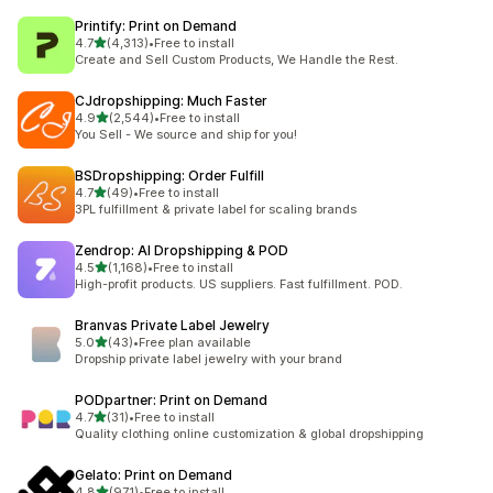
Printify: Print on Demand
별 5개 중
4.7
(4,313)
•
Free to install
총 리뷰 4313개
Create and Sell Custom Products, We Handle the Rest.
CJdropshipping: Much Faster
별 5개 중
4.9
(2,544)
•
Free to install
총 리뷰 2544개
You Sell - We source and ship for you!
BSDropshipping: Order Fulfill
별 5개 중
4.7
(49)
•
Free to install
총 리뷰 49개
3PL fulfillment & private label for scaling brands
Zendrop: AI Dropshipping & POD
별 5개 중
4.5
(1,168)
•
Free to install
총 리뷰 1168개
High-profit products. US suppliers. Fast fulfillment. POD.
Branvas Private Label Jewelry
별 5개 중
5.0
(43)
•
Free plan available
총 리뷰 43개
Dropship private label jewelry with your brand
PODpartner: Print on Demand
별 5개 중
4.7
(31)
•
Free to install
총 리뷰 31개
Quality clothing online customization & global dropshipping
Gelato: Print on Demand
별 5개 중
4.8
(971)
•
Free to install