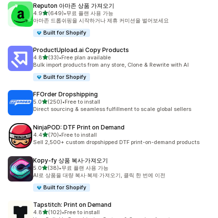
Reputon 아마존 상품 가져오기
별 5개 중
4.9
(649)
•
무료 플랜 사용 가능
총 리뷰 649개
아마존 드롭쉬핑을 시작하거나 제휴 커미션을 벌어보세요
Built for Shopify
ProductUpload.ai Copy Products
별 5개 중
4.8
(33)
•
Free plan available
총 리뷰 33개
Bulk import products from any store, Clone & Rewrite with AI
Built for Shopify
FFOrder Dropshipping
별 5개 중
5.0
(250)
•
Free to install
총 리뷰 250개
Direct sourcing & seamless fulfillment to scale global sellers
NinjaPOD: DTF Print on Demand
별 5개 중
4.4
(70)
•
Free to install
총 리뷰 70개
Sell 2,500+ custom dropshipped DTF print-on-demand products
Kopy‑fy 상품 복사·가져오기
별 5개 중
5.0
(38)
•
무료 플랜 사용 가능
총 리뷰 38개
AI로 상품을 대량 복사·복제·가져오기, 클릭 한 번에 이전
Built for Shopify
Tapstitch: Print on Demand
별 5개 중
4.8
(102)
•
Free to install
총 리뷰 102개