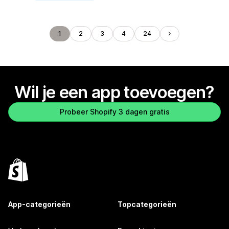
1
2
3
4
24
Wil je een app toevoegen?
Probeer Shopify 3 dagen gratis
App-categorieën
Topcategorieën