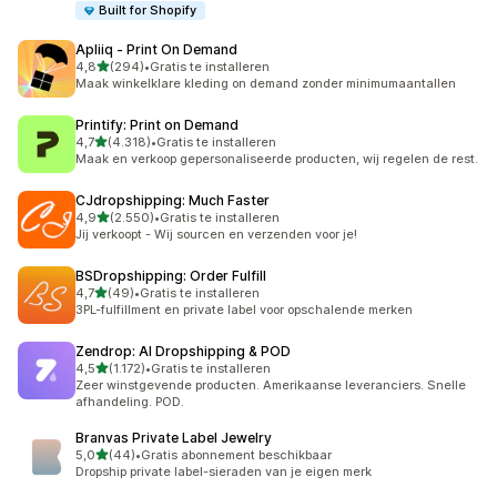
Built for Shopify
Apliiq ‑ Print On Demand
van 5 sterren
4,8
(294)
•
Gratis te installeren
294 recensies in totaal
Maak winkelklare kleding on demand zonder minimumaantallen
Printify: Print on Demand
van 5 sterren
4,7
(4.318)
•
Gratis te installeren
4318 recensies in totaal
Maak en verkoop gepersonaliseerde producten, wij regelen de rest.
CJdropshipping: Much Faster
van 5 sterren
4,9
(2.550)
•
Gratis te installeren
2550 recensies in totaal
Jij verkoopt - Wij sourcen en verzenden voor je!
BSDropshipping: Order Fulfill
van 5 sterren
4,7
(49)
•
Gratis te installeren
49 recensies in totaal
3PL-fulfillment en private label voor opschalende merken
Zendrop: AI Dropshipping & POD
van 5 sterren
4,5
(1.172)
•
Gratis te installeren
1172 recensies in totaal
Zeer winstgevende producten. Amerikaanse leveranciers. Snelle
afhandeling. POD.
Branvas Private Label Jewelry
van 5 sterren
5,0
(44)
•
Gratis abonnement beschikbaar
44 recensies in totaal
Dropship private label-sieraden van je eigen merk