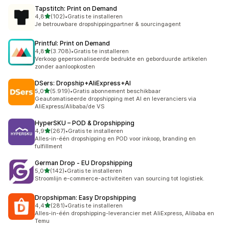
Tapstitch: Print on Demand
van 5 sterren
4,8
(102)
•
Gratis te installeren
102 recensies in totaal
Je betrouwbare dropshippingpartner & sourcingagent
Printful: Print on Demand
van 5 sterren
4,8
(3.708)
•
Gratis te installeren
3708 recensies in totaal
Verkoop gepersonaliseerde bedrukte en geborduurde artikelen
zonder aanloopkosten
DSers: Dropship+AliExpress+AI
van 5 sterren
5,0
(5.919)
•
Gratis abonnement beschikbaar
5919 recensies in totaal
Geautomatiseerde dropshipping met AI en leveranciers via
AliExpress/Alibaba/de VS
HyperSKU – POD & Dropshipping
van 5 sterren
4,9
(267)
•
Gratis te installeren
267 recensies in totaal
Alles-in-één dropshipping en POD voor inkoop, branding en
fulfillment
German Drop ‑ EU Dropshipping
van 5 sterren
5,0
(142)
•
Gratis te installeren
142 recensies in totaal
Stroomlijn e-commerce-activiteiten van sourcing tot logistiek.
Dropshipman: Easy Dropshipping
van 5 sterren
4,4
(281)
•
Gratis te installeren
281 recensies in totaal
Alles-in-één dropshipping-leverancier met AliExpress, Alibaba en
Temu