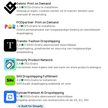
Gelato: Print on Demand
van 5 sterren
4,8
(972)
•
Gratis te installeren
972 recensies in totaal
Verkoop je eigen creaties zonder na te hoeven denken over
voorraad of verzending
PODpartner: Print on Demand
van 5 sterren
4,7
(31)
•
Gratis te installeren
31 recensies in totaal
Online personalisatie van hoogwaardige kleding en wereldwijde
dropshipping
Trendsi: Fashion Dropshipping
van 5 sterren
4,8
(1.699)
•
Gratis abonnement beschikbaar
1699 recensies in totaal
Dropshipping, groothandel en sourcing van hoogwaardige
modekleding
Shopify Product Network
van 5 sterren
3,4
(75)
•
Gratis
75 recensies in totaal
Converteer meer kopers met een kant-en-klare productcatalogus
SIHI Dropshipping Fulfillment
van 5 sterren
4,3
(40)
•
Gratis te installeren
40 recensies in totaal
SIHI maakt dropshipping makkelijk en snel
Syncee Premium AI Dropshipping
van 5 sterren
4,1
(502)
•
Gratis abonnement beschikbaar
502 recensies in totaal
Dropship-producten van leveranciers uit de VS, EU, VK+
Built for Shopify