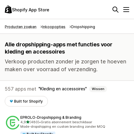
Shopify App Store
Producten zoeken
Inkoopopties
Dropshipping
Alle dropshipping-apps met functies voor
kleding en accessoires
Verkoop producten zonder je zorgen te hoeven
maken over voorraad of verzending.
557 apps met
Kleding en accessoires
Wissen
Built for Shopify
EPROLO‑Dropshipping & Branding
van 5 sterren
4,9
(480)
•
Gratis abonnement beschikbaar
480 recensies in totaal
Mode-dropshipping en custom branding zonder MOQ