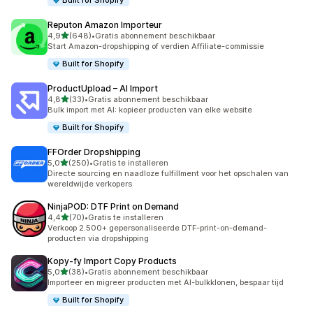
Built for Shopify
Reputon Amazon Importeur
van 5 sterren
4,9
(648)
•
Gratis abonnement beschikbaar
648 recensies in totaal
Start Amazon-dropshipping of verdien Affiliate-commissie
Built for Shopify
ProductUpload – AI Import
van 5 sterren
4,8
(33)
•
Gratis abonnement beschikbaar
33 recensies in totaal
Bulk import met AI: kopieer producten van elke website
Built for Shopify
FFOrder Dropshipping
van 5 sterren
5,0
(250)
•
Gratis te installeren
250 recensies in totaal
Directe sourcing en naadloze fulfillment voor het opschalen van
wereldwijde verkopers
NinjaPOD: DTF Print on Demand
van 5 sterren
4,4
(70)
•
Gratis te installeren
70 recensies in totaal
Verkoop 2.500+ gepersonaliseerde DTF-print-on-demand-
producten via dropshipping
Kopy‑fy Import Copy Products
van 5 sterren
5,0
(38)
•
Gratis abonnement beschikbaar
38 recensies in totaal
Importeer en migreer producten met AI-bulkklonen, bespaar tijd
Built for Shopify