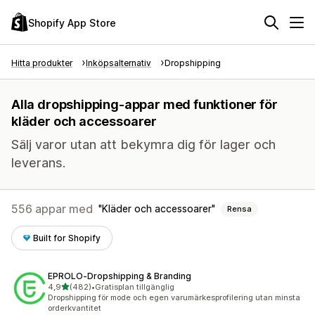
Shopify App Store
Hitta produkter
Inköpsalternativ
Dropshipping
Alla dropshipping-appar med funktioner för
kläder och accessoarer
Sälj varor utan att bekymra dig för lager och
leverans.
556 appar med
Kläder och accessoarer
Rensa
Built for Shopify
EPROLO‑Dropshipping & Branding
av 5 stjärnor
4,9
(482)
•
Gratisplan tillgänglig
482 recensioner totalt
Dropshipping för mode och egen varumärkesprofilering utan minsta
orderkvantitet