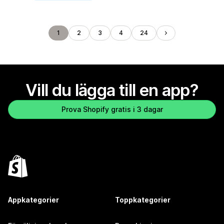
1
2
3
4
24
Vill du lägga till en app?
Prova Shopify gratis i 3 dagar
Appkategorier
Toppkategorier