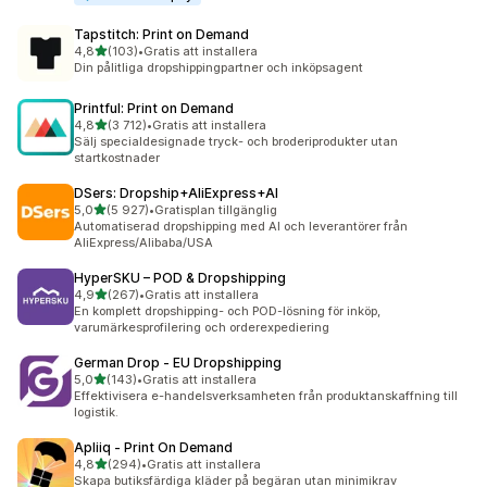
Tapstitch: Print on Demand
av 5 stjärnor
4,8
(103)
•
Gratis att installera
103 recensioner totalt
Din pålitliga dropshippingpartner och inköpsagent
Printful: Print on Demand
av 5 stjärnor
4,8
(3 712)
•
Gratis att installera
3712 recensioner totalt
Sälj specialdesignade tryck- och broderiprodukter utan
startkostnader
DSers: Dropship+AliExpress+AI
av 5 stjärnor
5,0
(5 927)
•
Gratisplan tillgänglig
5927 recensioner totalt
Automatiserad dropshipping med AI och leverantörer från
AliExpress/Alibaba/USA
HyperSKU – POD & Dropshipping
av 5 stjärnor
4,9
(267)
•
Gratis att installera
267 recensioner totalt
En komplett dropshipping- och POD-lösning för inköp,
varumärkesprofilering och orderexpediering
German Drop ‑ EU Dropshipping
av 5 stjärnor
5,0
(143)
•
Gratis att installera
143 recensioner totalt
Effektivisera e-handelsverksamheten från produktanskaffning till
logistik.
Apliiq ‑ Print On Demand
av 5 stjärnor
4,8
(294)
•
Gratis att installera
294 recensioner totalt
Skapa butiksfärdiga kläder på begäran utan minimikrav