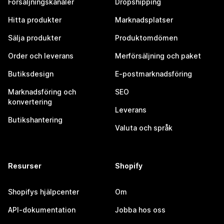
Försäljningskanaler
Dropshipping
Hitta produkter
Marknadsplatser
Sälja produkter
Produktomdömen
Order och leverans
Merförsäljning och paket
Butiksdesign
E-postmarknadsföring
Marknadsföring och
SEO
konvertering
Leverans
Butikshantering
Valuta och språk
Resurser
Shopify
Shopifys hjälpcenter
Om
API-dokumentation
Jobba hos oss