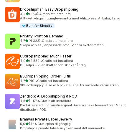
Dropshipman: Easy Dropshipping
av 5 stjärnor
4,4
(280)
•
Gratis att installera
280 recensioner totalt
Allt-i-ett-dropshippingleverantör med AliExpress, Alibaba, Temu
Built for Shopify
Printify: Print on Demand
av 5 stjärnor
4,7
(4 322)
•
Gratis att installera
4322 recensioner totalt
Skapa och sälj anpassade produkter, vi sköter resten.
CJdropshipping: Much Faster
av 5 stjärnor
4,9
(2 552)
•
Gratis att installera
2552 recensioner totalt
Du säljer – vi anskaffar och skickar åt dig!
BSDropshipping: Order Fulfill
av 5 stjärnor
4,7
(49)
•
Gratis att installera
49 recensioner totalt
3PL-orderuppfyllelse och private label för växande varumärken
Zendrop: AI Dropshipping & POD
av 5 stjärnor
4,5
(1 173)
•
Gratis att installera
1173 recensioner totalt
Produkter med hög vinstmarginal. Amerikanska leverantörer. Snabb
distribution. POD.
Branvas Private Label Jewelry
av 5 stjärnor
5,0
(44)
•
Gratisplan tillgänglig
44 recensioner totalt
Dropshippa private label-smycken med ditt varumärke