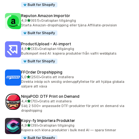
Built for Shopify
Reputon Amazon Importör
av 5 stjärnor
4,9
(651)
•
Gratisplan tillgänglig
651 recensioner totalt
Starta Amazon-dropshipping eller tjäna Affiliate-provision
Built for Shopify
ProductUpload – AI‑import
av 5 stjärnor
4,8
(33)
•
Gratisplan tillgänglig
33 recensioner totalt
Bulkimport med AI: kopiera produkter från valfri webbplats
Built for Shopify
FFOrder Dropshipping
av 5 stjärnor
5,0
(250)
•
Gratis att installera
250 recensioner totalt
Direkta inköp och smidig orderuppfyllelse för att hjälpa globala
säljare att växa
NinjaPOD: DTF Print on Demand
av 5 stjärnor
4,4
(70)
•
Gratis att installera
70 recensioner totalt
Sälj 2 500+ anpassade DTF-produkter för print on demand via
dropshipping
Kopy‑fy Importera Produkter
av 5 stjärnor
4,9
(39)
•
Gratisplan tillgänglig
39 recensioner totalt
Kopiera och klona produkter i bulk med AI — spara timmar
Built for Shopify