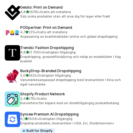
Gelato: Print on Demand
av 5 stjärnor
4,8
(976)
•
Gratis att installera
976 recensioner totalt
Sälj unika produkter utan att oroa dig för lager eller frakt
PODpartner: Print on Demand
av 5 stjärnor
4,7
(31)
•
Gratis att installera
31 recensioner totalt
Anpassning av kvalitetskläder online och global dropshipping
Trendsi: Fashion Dropshipping
av 5 stjärnor
4,8
(1 700)
•
Gratisplan tillgänglig
1700 recensioner totalt
Dropshipping, grossistförsäljning och inköp av modekläder i hög
kvalitet
BuckyDrop‑Branded Dropshipping
av 5 stjärnor
5,0
(62)
•
Gratisplan tillgänglig
62 recensioner totalt
Varumärkesanpassad dropshipping med leverantörer i Kina och
eget varumärke.
Shopify Product Network
av 5 stjärnor
3,4
(75)
•
Gratis
75 recensioner totalt
Konvertera fler köpare med en direkttillgänglig produktkatalog
Syncee Premium AI Dropshipping
av 5 stjärnor
4,1
(504)
•
Gratisplan tillgänglig
504 recensioner totalt
Dropship-produkter, leverantörer i USA, EU, Storbritannien+
Built for Shopify