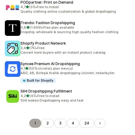
PODpartner: Print on Demand
5 yıldız üzerinden
4,7
(31)
•
Free to install
toplam 31 değerlendirme
Quality clothing online customization & global dropshipping
Trendsi: Fashion Dropshipping
5 yıldız üzerinden
4,8
(1.699)
•
Free plan available
toplam 1699 değerlendirme
Dropship, wholesale & sourcing high quality fashion clothing
Shopify Product Network
5 yıldız üzerinden
3,4
(75)
•
Free
toplam 75 değerlendirme
Convert more buyers with an instant product catalog
Syncee Premium AI Dropshipping
5 yıldız üzerinden
4,1
(501)
•
Ücretsiz plan mevcut
toplam 501 değerlendirme
ABD, AB, Birleşik Krallık dropshipping ürünleri, tedarikçiler
Built for Shopify
SIHI Dropshipping Fulfillment
5 yıldız üzerinden
4,2
(41)
•
Free to install
toplam 41 değerlendirme
SIHI makes Dropshipping easy and fast
1
2
3
4
24