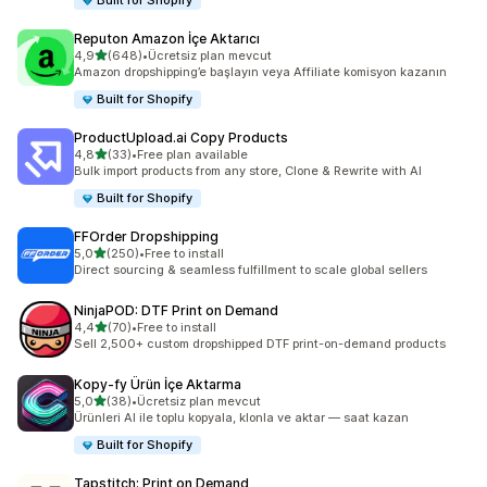
Built for Shopify
Reputon Amazon İçe Aktarıcı
5 yıldız üzerinden
4,9
(648)
•
Ücretsiz plan mevcut
toplam 648 değerlendirme
Amazon dropshipping’e başlayın veya Affiliate komisyon kazanın
Built for Shopify
ProductUpload.ai Copy Products
5 yıldız üzerinden
4,8
(33)
•
Free plan available
toplam 33 değerlendirme
Bulk import products from any store, Clone & Rewrite with AI
Built for Shopify
FFOrder Dropshipping
5 yıldız üzerinden
5,0
(250)
•
Free to install
toplam 250 değerlendirme
Direct sourcing & seamless fulfillment to scale global sellers
NinjaPOD: DTF Print on Demand
5 yıldız üzerinden
4,4
(70)
•
Free to install
toplam 70 değerlendirme
Sell 2,500+ custom dropshipped DTF print-on-demand products
Kopy‑fy Ürün İçe Aktarma
5 yıldız üzerinden
5,0
(38)
•
Ücretsiz plan mevcut
toplam 38 değerlendirme
Ürünleri AI ile toplu kopyala, klonla ve aktar — saat kazan
Built for Shopify
Tapstitch: Print on Demand