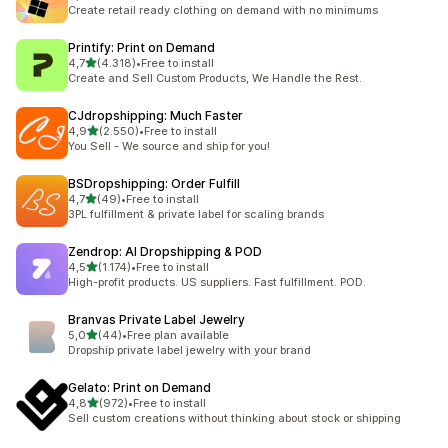
toplam 294 değerlendirme
Create retail ready clothing on demand with no minimums
Printify: Print on Demand
5 yıldız üzerinden
4,7
(4.318)
•
Free to install
toplam 4318 değerlendirme
Create and Sell Custom Products, We Handle the Rest.
CJdropshipping: Much Faster
5 yıldız üzerinden
4,9
(2.550)
•
Free to install
toplam 2550 değerlendirme
You Sell - We source and ship for you!
BSDropshipping: Order Fulfill
5 yıldız üzerinden
4,7
(49)
•
Free to install
toplam 49 değerlendirme
3PL fulfillment & private label for scaling brands
Zendrop: AI Dropshipping & POD
5 yıldız üzerinden
4,5
(1.174)
•
Free to install
toplam 1174 değerlendirme
High-profit products. US suppliers. Fast fulfillment. POD.
Branvas Private Label Jewelry
5 yıldız üzerinden
5,0
(44)
•
Free plan available
toplam 44 değerlendirme
Dropship private label jewelry with your brand
Gelato: Print on Demand
5 yıldız üzerinden
4,8
(972)
•
Free to install
toplam 972 değerlendirme
Sell custom creations without thinking about stock or shipping