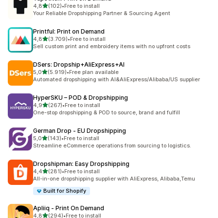
5 yıldız üzerinden
4,8
(102)
•
Free to install
toplam 102 değerlendirme
Your Reliable Dropshipping Partner & Sourcing Agent
Printful: Print on Demand
5 yıldız üzerinden
4,8
(3.709)
•
Free to install
toplam 3709 değerlendirme
Sell custom print and embroidery items with no upfront costs
DSers: Dropship+AliExpress+AI
5 yıldız üzerinden
5,0
(5.919)
•
Free plan available
toplam 5919 değerlendirme
Automated dropshipping with AI&AliExpress/Alibaba/US supplier
HyperSKU – POD & Dropshipping
5 yıldız üzerinden
4,9
(267)
•
Free to install
toplam 267 değerlendirme
One-stop dropshipping & POD to source, brand and fulfill
German Drop ‑ EU Dropshipping
5 yıldız üzerinden
5,0
(143)
•
Free to install
toplam 143 değerlendirme
Streamline eCommerce operations from sourcing to logistics.
Dropshipman: Easy Dropshipping
5 yıldız üzerinden
4,4
(281)
•
Free to install
toplam 281 değerlendirme
All-in-one dropshipping supplier with AliExpress, Alibaba,Temu
Built for Shopify
Apliiq ‑ Print On Demand
5 yıldız üzerinden
4,8
(294)
•
Free to install