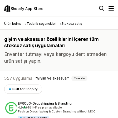
Shopify App Store
Ürün bulma
Tedarik seçenekleri
Stoksuz satış
giyim ve aksesuar özelliklerini içeren tüm
stoksuz satış uygulamaları
Envanter tutmayı veya kargoyu dert etmeden
ürün satışı yapın.
557 uygulama:
Giyim ve aksesuar
Temizle
Built for Shopify
EPROLO‑Dropshipping & Branding
5 yıldız üzerinden
4,9
(481)
•
Free plan available
toplam 481 değerlendirme
Fashion Dropshipping & Custom Branding without MOQ