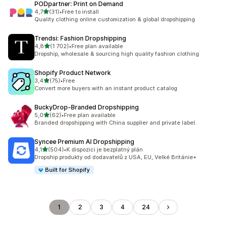
PODpartner: Print on Demand
z 5 hvězd
4,7
(31)
•
Free to install
Celkový počet recenzí: 31
Quality clothing online customization & global dropshipping
Trendsi: Fashion Dropshipping
z 5 hvězd
4,8
(1 702)
•
Free plan available
Celkový počet recenzí: 1702
Dropship, wholesale & sourcing high quality fashion clothing
Shopify Product Network
z 5 hvězd
3,4
(75)
•
Free
Celkový počet recenzí: 75
Convert more buyers with an instant product catalog
BuckyDrop‑Branded Dropshipping
z 5 hvězd
5,0
(62)
•
Free plan available
Celkový počet recenzí: 62
Branded dropshipping with China supplier and private label.
Syncee Premium AI Dropshipping
z 5 hvězd
4,1
(504)
•
K dispozici je bezplatný plán
Celkový počet recenzí: 504
Dropship produkty od dodavatelů z USA, EU, Velké Británie+
Built for Shopify
1
2
3
4
24