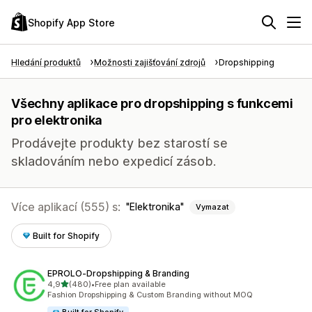
Shopify App Store
Hledání produktů
Možnosti zajišťování zdrojů
Dropshipping
Všechny aplikace pro dropshipping s funkcemi
pro elektronika
Prodávejte produkty bez starostí se
skladováním nebo expedicí zásob.
Více aplikací (555) s:
Elektronika
Vymazat
Built for Shopify
EPROLO‑Dropshipping & Branding
z 5 hvězd
4,9
(480)
•
Free plan available
Celkový počet recenzí: 480
Fashion Dropshipping & Custom Branding without MOQ