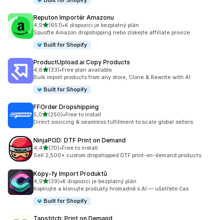
Built for Shopify
Reputon Importér Amazonu
z 5 hvězd
4,9
(651)
•
K dispozici je bezplatný plán
Celkový počet recenzí: 651
Spusťte Amazon dropshipping nebo získejte affiliate provize
Built for Shopify
ProductUpload.ai Copy Products
z 5 hvězd
4,8
(33)
•
Free plan available
Celkový počet recenzí: 33
Bulk import products from any store, Clone & Rewrite with AI
Built for Shopify
FFOrder Dropshipping
z 5 hvězd
5,0
(250)
•
Free to install
Celkový počet recenzí: 250
Direct sourcing & seamless fulfillment to scale global sellers
NinjaPOD: DTF Print on Demand
z 5 hvězd
4,4
(70)
•
Free to install
Celkový počet recenzí: 70
Sell 2,500+ custom dropshipped DTF print-on-demand products
Kopy‑fy Import Produktů
z 5 hvězd
4,9
(39)
•
K dispozici je bezplatný plán
Celkový počet recenzí: 39
Kopírujte a klonujte produkty hromadně s AI — ušetřete čas
Built for Shopify
Tapstitch: Print on Demand