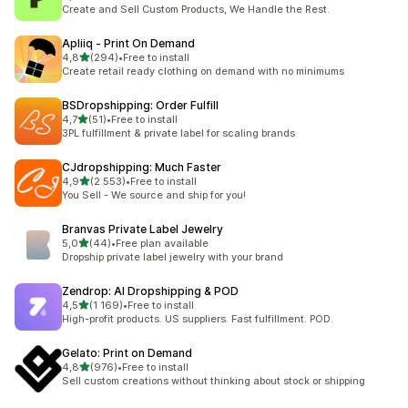
Celkový počet recenzí: 4329
Create and Sell Custom Products, We Handle the Rest.
Apliiq ‑ Print On Demand
z 5 hvězd
4,8
(294)
•
Free to install
Celkový počet recenzí: 294
Create retail ready clothing on demand with no minimums
BSDropshipping: Order Fulfill
z 5 hvězd
4,7
(51)
•
Free to install
Celkový počet recenzí: 51
3PL fulfillment & private label for scaling brands
CJdropshipping: Much Faster
z 5 hvězd
4,9
(2 553)
•
Free to install
Celkový počet recenzí: 2553
You Sell - We source and ship for you!
Branvas Private Label Jewelry
z 5 hvězd
5,0
(44)
•
Free plan available
Celkový počet recenzí: 44
Dropship private label jewelry with your brand
Zendrop: AI Dropshipping & POD
z 5 hvězd
4,5
(1 169)
•
Free to install
Celkový počet recenzí: 1169
High-profit products. US suppliers. Fast fulfillment. POD.
Gelato: Print on Demand
z 5 hvězd
4,8
(976)
•
Free to install
Celkový počet recenzí: 976
Sell custom creations without thinking about stock or shipping