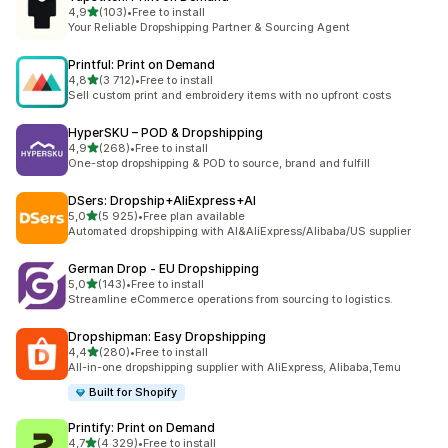
z 5 hvězd
4,9
(103)
•
Free to install
Celkový počet recenzí: 103
Your Reliable Dropshipping Partner & Sourcing Agent
Printful: Print on Demand
z 5 hvězd
4,8
(3 712)
•
Free to install
Celkový počet recenzí: 3712
Sell custom print and embroidery items with no upfront costs
HyperSKU – POD & Dropshipping
z 5 hvězd
4,9
(268)
•
Free to install
Celkový počet recenzí: 268
One-stop dropshipping & POD to source, brand and fulfill
DSers: Dropship+AliExpress+AI
z 5 hvězd
5,0
(5 925)
•
Free plan available
Celkový počet recenzí: 5925
Automated dropshipping with AI&AliExpress/Alibaba/US supplier
German Drop ‑ EU Dropshipping
z 5 hvězd
5,0
(143)
•
Free to install
Celkový počet recenzí: 143
Streamline eCommerce operations from sourcing to logistics.
Dropshipman: Easy Dropshipping
z 5 hvězd
4,4
(280)
•
Free to install
Celkový počet recenzí: 280
All-in-one dropshipping supplier with AliExpress, Alibaba,Temu
Built for Shopify
Printify: Print on Demand
z 5 hvězd
4,7
(4 329)
•
Free to install