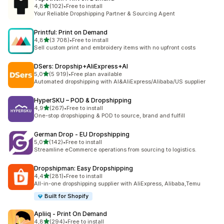
/ 5 tähteä
4,8
(102)
•
Free to install
102 arvostelua yhteensä
Your Reliable Dropshipping Partner & Sourcing Agent
Printful: Print on Demand
/ 5 tähteä
4,8
(3 708)
•
Free to install
3708 arvostelua yhteensä
Sell custom print and embroidery items with no upfront costs
DSers: Dropship+AliExpress+AI
/ 5 tähteä
5,0
(5 919)
•
Free plan available
5919 arvostelua yhteensä
Automated dropshipping with AI&AliExpress/Alibaba/US supplier
HyperSKU – POD & Dropshipping
/ 5 tähteä
4,9
(267)
•
Free to install
267 arvostelua yhteensä
One-stop dropshipping & POD to source, brand and fulfill
German Drop ‑ EU Dropshipping
/ 5 tähteä
5,0
(142)
•
Free to install
142 arvostelua yhteensä
Streamline eCommerce operations from sourcing to logistics.
Dropshipman: Easy Dropshipping
/ 5 tähteä
4,4
(281)
•
Free to install
281 arvostelua yhteensä
All-in-one dropshipping supplier with AliExpress, Alibaba,Temu
Built for Shopify
Apliiq ‑ Print On Demand
/ 5 tähteä
4,8
(294)
•
Free to install