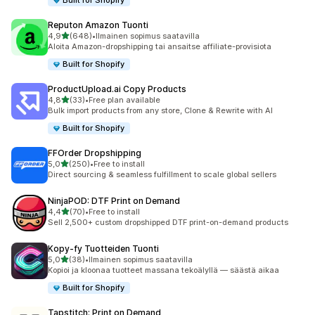
Built for Shopify
Reputon Amazon Tuonti
/ 5 tähteä
4,9
(648)
•
Ilmainen sopimus saatavilla
648 arvostelua yhteensä
Aloita Amazon-dropshipping tai ansaitse affiliate-provisiota
Built for Shopify
ProductUpload.ai Copy Products
/ 5 tähteä
4,8
(33)
•
Free plan available
33 arvostelua yhteensä
Bulk import products from any store, Clone & Rewrite with AI
Built for Shopify
FFOrder Dropshipping
/ 5 tähteä
5,0
(250)
•
Free to install
250 arvostelua yhteensä
Direct sourcing & seamless fulfillment to scale global sellers
NinjaPOD: DTF Print on Demand
/ 5 tähteä
4,4
(70)
•
Free to install
70 arvostelua yhteensä
Sell 2,500+ custom dropshipped DTF print-on-demand products
Kopy‑fy Tuotteiden Tuonti
/ 5 tähteä
5,0
(38)
•
Ilmainen sopimus saatavilla
38 arvostelua yhteensä
Kopioi ja kloonaa tuotteet massana tekoälyllä — säästä aikaa
Built for Shopify
Tapstitch: Print on Demand