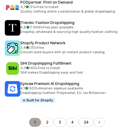
PODpartner: Print on Demand
/ 5 tähteä
4,7
(31)
•
Free to install
31 arvostelua yhteensä
Quality clothing online customization & global dropshipping
Trendsi: Fashion Dropshipping
/ 5 tähteä
4,8
(1 699)
•
Free plan available
1699 arvostelua yhteensä
Dropship, wholesale & sourcing high quality fashion clothing
Shopify Product Network
/ 5 tähteä
3,4
(75)
•
Free
75 arvostelua yhteensä
Convert more buyers with an instant product catalog
SIHI Dropshipping Fulfillment
/ 5 tähteä
4,3
(40)
•
Free to install
40 arvostelua yhteensä
SIHI makes Dropshipping easy and fast
Syncee Premium AI Dropshipping
/ 5 tähteä
4,1
(502)
•
Ilmainen sopimus saatavilla
502 arvostelua yhteensä
Dropshipping-tuotteet Yhdysvallat, EU, Iso-Britannia+
Built for Shopify
1
2
3
4
24