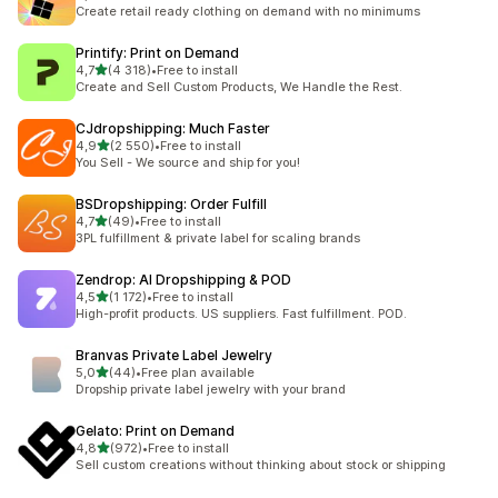
294 arvostelua yhteensä
Create retail ready clothing on demand with no minimums
Printify: Print on Demand
/ 5 tähteä
4,7
(4 318)
•
Free to install
4318 arvostelua yhteensä
Create and Sell Custom Products, We Handle the Rest.
CJdropshipping: Much Faster
/ 5 tähteä
4,9
(2 550)
•
Free to install
2550 arvostelua yhteensä
You Sell - We source and ship for you!
BSDropshipping: Order Fulfill
/ 5 tähteä
4,7
(49)
•
Free to install
49 arvostelua yhteensä
3PL fulfillment & private label for scaling brands
Zendrop: AI Dropshipping & POD
/ 5 tähteä
4,5
(1 172)
•
Free to install
1172 arvostelua yhteensä
High-profit products. US suppliers. Fast fulfillment. POD.
Branvas Private Label Jewelry
/ 5 tähteä
5,0
(44)
•
Free plan available
44 arvostelua yhteensä
Dropship private label jewelry with your brand
Gelato: Print on Demand
/ 5 tähteä
4,8
(972)
•
Free to install
972 arvostelua yhteensä
Sell custom creations without thinking about stock or shipping