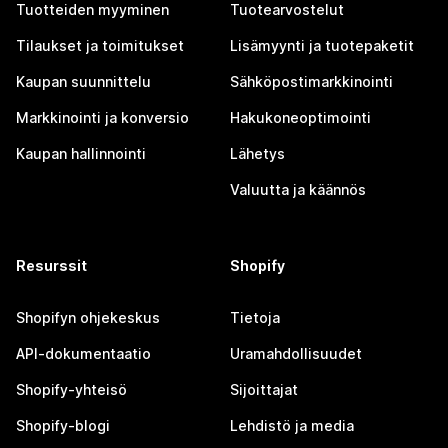
Tuotteiden myyminen
Tuotearvostelut
Tilaukset ja toimitukset
Lisämyynti ja tuotepaketit
Kaupan suunnittelu
Sähköpostimarkkinointi
Markkinointi ja konversio
Hakukoneoptimointi
Kaupan hallinnointi
Lähetys
Valuutta ja käännös
Resurssit
Shopify
Shopifyn ohjekeskus
Tietoja
API-dokumentaatio
Uramahdollisuudet
Shopify-yhteisö
Sijoittajat
Shopify-blogi
Lehdistö ja media