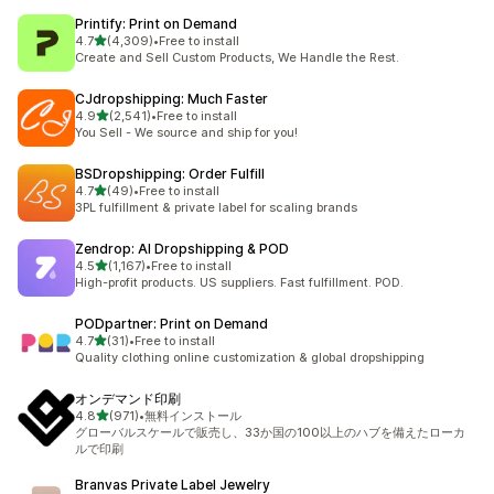
Printify: Print on Demand
5つ星中
4.7
(4,309)
•
Free to install
合計レビュー数：4309件
Create and Sell Custom Products, We Handle the Rest.
CJdropshipping: Much Faster
5つ星中
4.9
(2,541)
•
Free to install
合計レビュー数：2541件
You Sell - We source and ship for you!
BSDropshipping: Order Fulfill
5つ星中
4.7
(49)
•
Free to install
合計レビュー数：49件
3PL fulfillment & private label for scaling brands
Zendrop: AI Dropshipping & POD
5つ星中
4.5
(1,167)
•
Free to install
合計レビュー数：1167件
High-profit products. US suppliers. Fast fulfillment. POD.
PODpartner: Print on Demand
5つ星中
4.7
(31)
•
Free to install
合計レビュー数：31件
Quality clothing online customization & global dropshipping
オンデマンド印刷
5つ星中
4.8
(971)
•
無料インストール
合計レビュー数：971件
グローバルスケールで販売し、33か国の100以上のハブを備えたローカ
ルで印刷
Branvas Private Label Jewelry