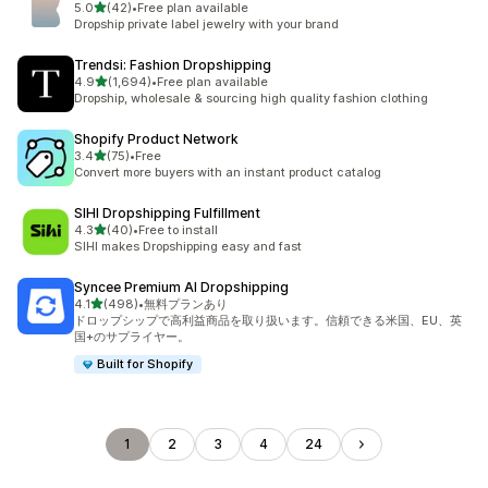
5つ星中
5.0
(42)
•
Free plan available
合計レビュー数：42件
Dropship private label jewelry with your brand
Trendsi: Fashion Dropshipping
5つ星中
4.9
(1,694)
•
Free plan available
合計レビュー数：1694件
Dropship, wholesale & sourcing high quality fashion clothing
Shopify Product Network
5つ星中
3.4
(75)
•
Free
合計レビュー数：75件
Convert more buyers with an instant product catalog
SIHI Dropshipping Fulfillment
5つ星中
4.3
(40)
•
Free to install
合計レビュー数：40件
SIHI makes Dropshipping easy and fast
Syncee Premium AI Dropshipping
5つ星中
4.1
(498)
•
無料プランあり
合計レビュー数：498件
ドロップシップで高利益商品を取り扱います。信頼できる米国、EU、英
国+のサプライヤー。
Built for Shopify
1
2
3
4
24