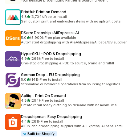
Your Reliable Dropshipping Partner & Sourcing Agent
Printful: Print on Demand
5つ星中
4.8
(3,704)
•
Free to install
合計レビュー数：3704件
Sell custom print and embroidery items with no upfront costs
DSers: Dropship+AliExpress+AI
5つ星中
5.0
(5,900)
•
Free plan available
合計レビュー数：5900件
Automated dropshipping with AI&AliExpress/Alibaba/US supplier
HyperSKU – POD & Dropshipping
5つ星中
4.9
(266)
•
Free to install
合計レビュー数：266件
One-stop dropshipping & POD to source, brand and fulfill
German Drop ‑ EU Dropshipping
5つ星中
5.0
(141)
•
Free to install
合計レビュー数：141件
Streamline eCommerce operations from sourcing to logistics.
Apliiq ‑ Print On Demand
5つ星中
4.8
(294)
•
Free to install
合計レビュー数：294件
Create retail ready clothing on demand with no minimums
Dropshipman: Easy Dropshipping
5つ星中
4.4
(281)
•
Free to install
合計レビュー数：281件
All-in-one dropshipping supplier with AliExpress, Alibaba,Temu
Built for Shopify