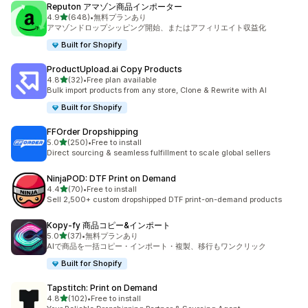
Reputon アマゾン商品インポーター
5つ星中
4.9
(648)
•
無料プランあり
合計レビュー数：648件
アマゾンドロップシッピング開始、またはアフィリエイト収益化
Built for Shopify
ProductUpload.ai Copy Products
5つ星中
4.8
(32)
•
Free plan available
合計レビュー数：32件
Bulk import products from any store, Clone & Rewrite with AI
Built for Shopify
FFOrder Dropshipping
5つ星中
5.0
(250)
•
Free to install
合計レビュー数：250件
Direct sourcing & seamless fulfillment to scale global sellers
NinjaPOD: DTF Print on Demand
5つ星中
4.4
(70)
•
Free to install
合計レビュー数：70件
Sell 2,500+ custom dropshipped DTF print-on-demand products
Kopy‑fy 商品コピー&インポート
5つ星中
5.0
(37)
•
無料プランあり
合計レビュー数：37件
AIで商品を一括コピー・インポート・複製、移行もワンクリック
Built for Shopify
Tapstitch: Print on Demand
5つ星中
4.8
(102)
•
Free to install
合計レビュー数：102件