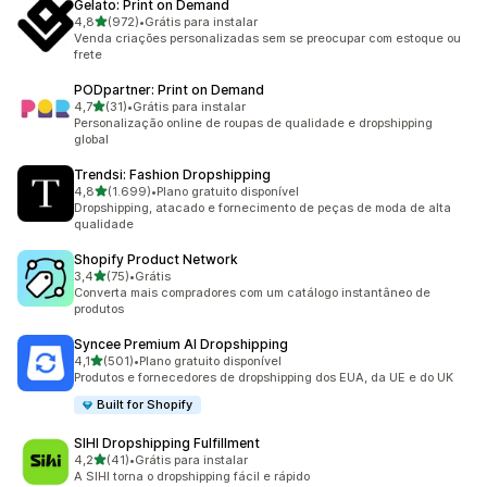
Gelato: Print on Demand
de 5 estrelas
4,8
(972)
•
Grátis para instalar
972 avaliações ao todo
Venda criações personalizadas sem se preocupar com estoque ou
frete
PODpartner: Print on Demand
de 5 estrelas
4,7
(31)
•
Grátis para instalar
31 avaliações ao todo
Personalização online de roupas de qualidade e dropshipping
global
Trendsi: Fashion Dropshipping
de 5 estrelas
4,8
(1.699)
•
Plano gratuito disponível
1699 avaliações ao todo
Dropshipping, atacado e fornecimento de peças de moda de alta
qualidade
Shopify Product Network
de 5 estrelas
3,4
(75)
•
Grátis
75 avaliações ao todo
Converta mais compradores com um catálogo instantâneo de
produtos
Syncee Premium AI Dropshipping
de 5 estrelas
4,1
(501)
•
Plano gratuito disponível
501 avaliações ao todo
Produtos e fornecedores de dropshipping dos EUA, da UE e do UK
Built for Shopify
SIHI Dropshipping Fulfillment
de 5 estrelas
4,2
(41)
•
Grátis para instalar
41 avaliações ao todo
A SIHI torna o dropshipping fácil e rápido