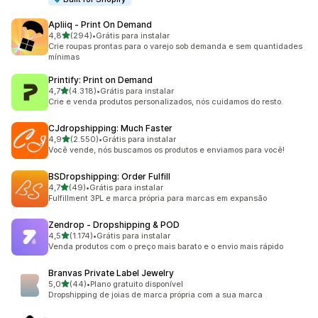
Apliiq ‑ Print On Demand
de 5 estrelas
4,8
(294)
•
Grátis para instalar
294 avaliações ao todo
Crie roupas prontas para o varejo sob demanda e sem quantidades
mínimas
Printify: Print on Demand
de 5 estrelas
4,7
(4.318)
•
Grátis para instalar
4318 avaliações ao todo
Crie e venda produtos personalizados, nós cuidamos do resto.
CJdropshipping: Much Faster
de 5 estrelas
4,9
(2.550)
•
Grátis para instalar
2550 avaliações ao todo
Você vende, nós buscamos os produtos e enviamos para você!
BSDropshipping: Order Fulfill
de 5 estrelas
4,7
(49)
•
Grátis para instalar
49 avaliações ao todo
Fulfillment 3PL e marca própria para marcas em expansão
Zendrop ‑ Dropshipping & POD
de 5 estrelas
4,5
(1.174)
•
Grátis para instalar
1174 avaliações ao todo
Venda produtos com o preço mais barato e o envio mais rápido
Branvas Private Label Jewelry
de 5 estrelas
5,0
(44)
•
Plano gratuito disponível
44 avaliações ao todo
Dropshipping de joias de marca própria com a sua marca