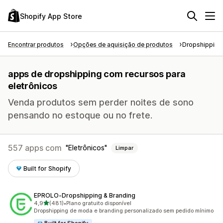
Shopify App Store
Encontrar produtos
Opções de aquisição de produtos
Dropshipping
apps de dropshipping com recursos para
eletrônicos
Venda produtos sem perder noites de sono
pensando no estoque ou no frete.
557 apps com
Eletrônicos
Limpar
Built for Shopify
EPROLO‑Dropshipping & Branding
de 5 estrelas
4,9
(481)
•
Plano gratuito disponível
481 avaliações ao todo
Dropshipping de moda e branding personalizado sem pedido mínimo