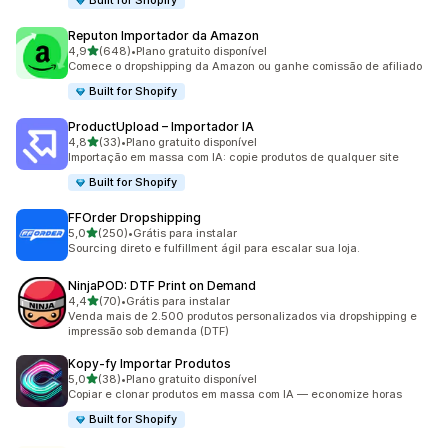
Built for Shopify
Reputon Importador da Amazon
de 5 estrelas
4,9
(648)
•
Plano gratuito disponível
648 avaliações ao todo
Comece o dropshipping da Amazon ou ganhe comissão de afiliado
Built for Shopify
ProductUpload – Importador IA
de 5 estrelas
4,8
(33)
•
Plano gratuito disponível
33 avaliações ao todo
Importação em massa com IA: copie produtos de qualquer site
Built for Shopify
FFOrder Dropshipping
de 5 estrelas
5,0
(250)
•
Grátis para instalar
250 avaliações ao todo
Sourcing direto e fulfillment ágil para escalar sua loja.
NinjaPOD: DTF Print on Demand
de 5 estrelas
4,4
(70)
•
Grátis para instalar
70 avaliações ao todo
Venda mais de 2.500 produtos personalizados via dropshipping e
impressão sob demanda (DTF)
Kopy‑fy Importar Produtos
de 5 estrelas
5,0
(38)
•
Plano gratuito disponível
38 avaliações ao todo
Copiar e clonar produtos em massa com IA — economize horas
Built for Shopify