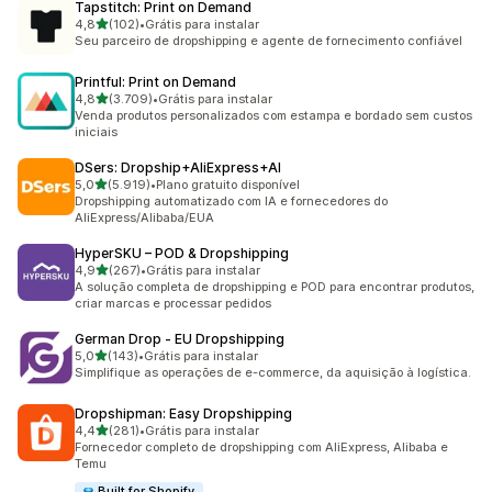
Tapstitch: Print on Demand
de 5 estrelas
4,8
(102)
•
Grátis para instalar
102 avaliações ao todo
Seu parceiro de dropshipping e agente de fornecimento confiável
Printful: Print on Demand
de 5 estrelas
4,8
(3.709)
•
Grátis para instalar
3709 avaliações ao todo
Venda produtos personalizados com estampa e bordado sem custos
iniciais
DSers: Dropship+AliExpress+AI
de 5 estrelas
5,0
(5.919)
•
Plano gratuito disponível
5919 avaliações ao todo
Dropshipping automatizado com IA e fornecedores do
AliExpress/Alibaba/EUA
HyperSKU – POD & Dropshipping
de 5 estrelas
4,9
(267)
•
Grátis para instalar
267 avaliações ao todo
A solução completa de dropshipping e POD para encontrar produtos,
criar marcas e processar pedidos
German Drop ‑ EU Dropshipping
de 5 estrelas
5,0
(143)
•
Grátis para instalar
143 avaliações ao todo
Simplifique as operações de e-commerce, da aquisição à logística.
Dropshipman: Easy Dropshipping
de 5 estrelas
4,4
(281)
•
Grátis para instalar
281 avaliações ao todo
Fornecedor completo de dropshipping com AliExpress, Alibaba e
Temu
Built for Shopify