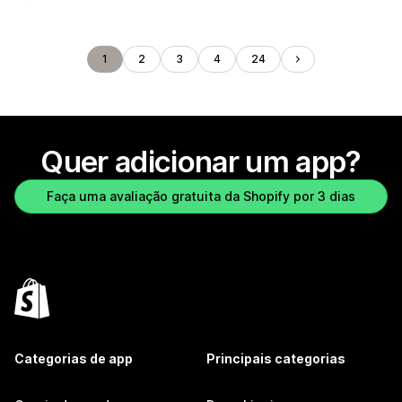
1
2
3
4
24
Quer adicionar um app?
Faça uma avaliação gratuita da Shopify por 3 dias
Categorias de app
Principais categorias