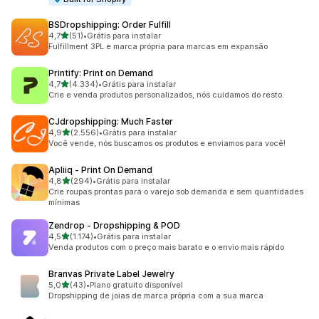
BSDropshipping: Order Fulfill
de 5 estrelas
4,7
(51)
•
Grátis para instalar
51 avaliações ao todo
Fulfillment 3PL e marca própria para marcas em expansão
Printify: Print on Demand
de 5 estrelas
4,7
(4.334)
•
Grátis para instalar
4334 avaliações ao todo
Crie e venda produtos personalizados, nós cuidamos do resto.
CJdropshipping: Much Faster
de 5 estrelas
4,9
(2.556)
•
Grátis para instalar
2556 avaliações ao todo
Você vende, nós buscamos os produtos e enviamos para você!
Apliiq ‑ Print On Demand
de 5 estrelas
4,8
(294)
•
Grátis para instalar
294 avaliações ao todo
Crie roupas prontas para o varejo sob demanda e sem quantidades
mínimas
Zendrop ‑ Dropshipping & POD
de 5 estrelas
4,5
(1.174)
•
Grátis para instalar
1174 avaliações ao todo
Venda produtos com o preço mais barato e o envio mais rápido
Branvas Private Label Jewelry
de 5 estrelas
5,0
(43)
•
Plano gratuito disponível
43 avaliações ao todo
Dropshipping de joias de marca própria com a sua marca