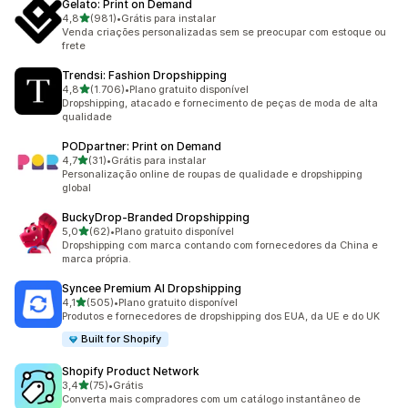
Gelato: Print on Demand
de 5 estrelas
4,8
(981)
•
Grátis para instalar
981 avaliações ao todo
Venda criações personalizadas sem se preocupar com estoque ou
frete
Trendsi: Fashion Dropshipping
de 5 estrelas
4,8
(1.706)
•
Plano gratuito disponível
1706 avaliações ao todo
Dropshipping, atacado e fornecimento de peças de moda de alta
qualidade
PODpartner: Print on Demand
de 5 estrelas
4,7
(31)
•
Grátis para instalar
31 avaliações ao todo
Personalização online de roupas de qualidade e dropshipping
global
BuckyDrop‑Branded Dropshipping
de 5 estrelas
5,0
(62)
•
Plano gratuito disponível
62 avaliações ao todo
Dropshipping com marca contando com fornecedores da China e
marca própria.
Syncee Premium AI Dropshipping
de 5 estrelas
4,1
(505)
•
Plano gratuito disponível
505 avaliações ao todo
Produtos e fornecedores de dropshipping dos EUA, da UE e do UK
Built for Shopify
Shopify Product Network
de 5 estrelas
3,4
(75)
•
Grátis
75 avaliações ao todo
Converta mais compradores com um catálogo instantâneo de