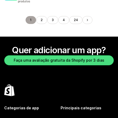
produtos
1
2
3
4
24
Quer adicionar um app?
Faça uma avaliação gratuita da Shopify por 3 dias
Categorias de app
Principais categorias