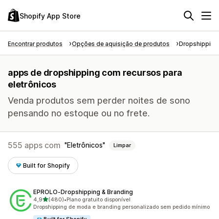
Shopify App Store
Encontrar produtos
Opções de aquisição de produtos
Dropshipping
apps de dropshipping com recursos para
eletrônicos
Venda produtos sem perder noites de sono
pensando no estoque ou no frete.
555 apps com
Eletrônicos
Limpar
Built for Shopify
EPROLO‑Dropshipping & Branding
de 5 estrelas
4,9
(480)
•
Plano gratuito disponível
480 avaliações ao todo
Dropshipping de moda e branding personalizado sem pedido mínimo