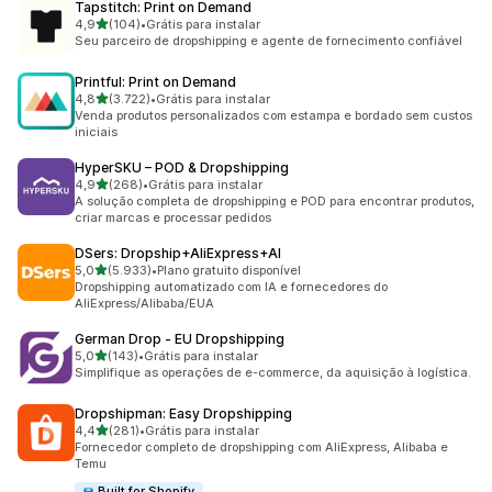
Tapstitch: Print on Demand
de 5 estrelas
4,9
(104)
•
Grátis para instalar
104 avaliações ao todo
Seu parceiro de dropshipping e agente de fornecimento confiável
Printful: Print on Demand
de 5 estrelas
4,8
(3.722)
•
Grátis para instalar
3722 avaliações ao todo
Venda produtos personalizados com estampa e bordado sem custos
iniciais
HyperSKU – POD & Dropshipping
de 5 estrelas
4,9
(268)
•
Grátis para instalar
268 avaliações ao todo
A solução completa de dropshipping e POD para encontrar produtos,
criar marcas e processar pedidos
DSers: Dropship+AliExpress+AI
de 5 estrelas
5,0
(5.933)
•
Plano gratuito disponível
5933 avaliações ao todo
Dropshipping automatizado com IA e fornecedores do
AliExpress/Alibaba/EUA
German Drop ‑ EU Dropshipping
de 5 estrelas
5,0
(143)
•
Grátis para instalar
143 avaliações ao todo
Simplifique as operações de e-commerce, da aquisição à logística.
Dropshipman: Easy Dropshipping
de 5 estrelas
4,4
(281)
•
Grátis para instalar
281 avaliações ao todo
Fornecedor completo de dropshipping com AliExpress, Alibaba e
Temu
Built for Shopify