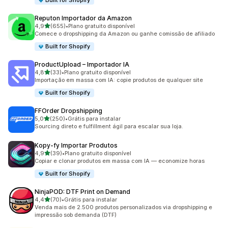
Built for Shopify
Reputon Importador da Amazon
de 5 estrelas
4,9
(655)
•
Plano gratuito disponível
655 avaliações ao todo
Comece o dropshipping da Amazon ou ganhe comissão de afiliado
Built for Shopify
ProductUpload – Importador IA
de 5 estrelas
4,8
(33)
•
Plano gratuito disponível
33 avaliações ao todo
Importação em massa com IA: copie produtos de qualquer site
Built for Shopify
FFOrder Dropshipping
de 5 estrelas
5,0
(250)
•
Grátis para instalar
250 avaliações ao todo
Sourcing direto e fulfillment ágil para escalar sua loja.
Kopy‑fy Importar Produtos
de 5 estrelas
4,9
(39)
•
Plano gratuito disponível
39 avaliações ao todo
Copiar e clonar produtos em massa com IA — economize horas
Built for Shopify
NinjaPOD: DTF Print on Demand
de 5 estrelas
4,4
(70)
•
Grátis para instalar
70 avaliações ao todo
Venda mais de 2.500 produtos personalizados via dropshipping e
impressão sob demanda (DTF)