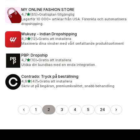
MY ONLINE FASHION STORE
av 5 stjärnor
4,7
(85)
•
Gratisplan tillgänglig
85 recensioner totalt
Lagerför 10 000+ artiklar från USA. Förenkla och automatisera
dropshipping.
Wukusy ‑ Indian Dropshipping
av 5 stjärnor
4,3
(12)
•
Gratis att installera
12 recensioner totalt
Maximera dina vinster med vårt omfattande produktsortiment
PBP: Dropship
av 5 stjärnor
4,7
(10)
•
Gratis att installera
10 recensioner totalt
Utöka din kundbas med en enda integration.
Contrado: Tryck på beställning
av 5 stjärnor
4,6
(47)
•
Gratis att installera
47 recensioner totalt
Skriv ut på begäran, premiumkvalitet, snabb behandling
1
2
3
4
5
24