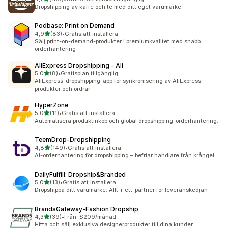
136 recensioner totalt
Dropshipping av kaffe och te med ditt eget varumärke.
Podbase: Print on Demand
av 5 stjärnor
4,9
(83)
•
Gratis att installera
83 recensioner totalt
Sälj print-on-demand-produkter i premiumkvalitet med snabb
orderhantering
AliExpress Dropshipping ‑ Ali
av 5 stjärnor
5,0
(8)
•
Gratisplan tillgänglig
8 recensioner totalt
AliExpress-dropshipping-app för synkronisering av AliExpress-
produkter och ordrar
HyperZone
av 5 stjärnor
5,0
(11)
•
Gratis att installera
11 recensioner totalt
Automatisera produktinköp och global dropshipping-orderhantering.
TeemDrop‑Dropshipping
av 5 stjärnor
4,8
(149)
•
Gratis att installera
149 recensioner totalt
AI-orderhantering för dropshipping – befriar handlare från krångel
DailyFulfill: Dropship&Branded
av 5 stjärnor
5,0
(13)
•
Gratis att installera
13 recensioner totalt
Dropshippa ditt varumärke. Allt-i-ett-partner för leveranskedjan
BrandsGateway‑Fashion Dropship
av 5 stjärnor
4,3
(39)
•
Från $209/månad
39 recensioner totalt
Hitta och sälj exklusiva designerprodukter till dina kunder.