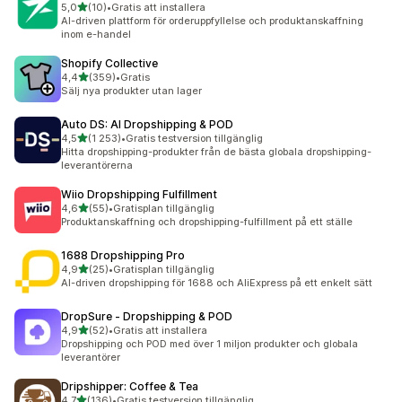
av 5 stjärnor
5,0
(10)
•
Gratis att installera
10 recensioner totalt
AI-driven plattform för orderuppfyllelse och produktanskaffning
inom e-handel
Shopify Collective
av 5 stjärnor
4,4
(359)
•
Gratis
359 recensioner totalt
Sälj nya produkter utan lager
Auto DS: AI Dropshipping & POD
av 5 stjärnor
4,5
(1 253)
•
Gratis testversion tillgänglig
1253 recensioner totalt
Hitta dropshipping-produkter från de bästa globala dropshipping-
leverantörerna
Wiio Dropshipping Fulfillment
av 5 stjärnor
4,6
(55)
•
Gratisplan tillgänglig
55 recensioner totalt
Produktanskaffning och dropshipping-fulfillment på ett ställe
1688 Dropshipping Pro
av 5 stjärnor
4,9
(25)
•
Gratisplan tillgänglig
25 recensioner totalt
AI-driven dropshipping för 1688 och AliExpress på ett enkelt sätt
DropSure ‑ Dropshipping & POD
av 5 stjärnor
4,9
(52)
•
Gratis att installera
52 recensioner totalt
Dropshipping och POD med över 1 miljon produkter och globala
leverantörer
Dripshipper: Coffee & Tea
av 5 stjärnor
4,7
(136)
•
Gratis testversion tillgänglig