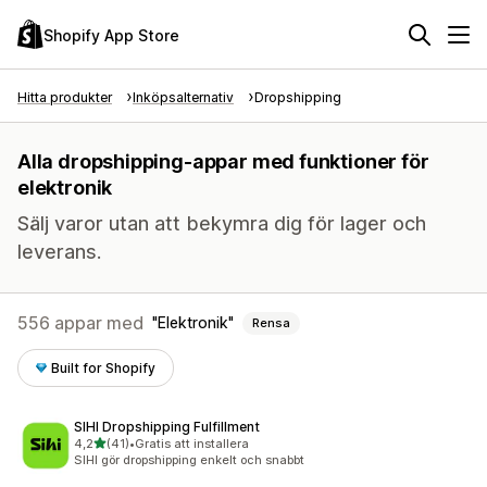
Shopify App Store
Hitta produkter
Inköpsalternativ
Dropshipping
Alla dropshipping-appar med funktioner för
elektronik
Sälj varor utan att bekymra dig för lager och
leverans.
556 appar med
Elektronik
Rensa
Built for Shopify
SIHI Dropshipping Fulfillment
av 5 stjärnor
4,2
(41)
•
Gratis att installera
41 recensioner totalt
SIHI gör dropshipping enkelt och snabbt