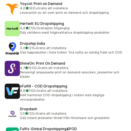
Yoycol: Print on Demand
av 5 stjärnor
4,6
(62)
•
Gratis att installera
62 recensioner totalt
Leverantör av all-over-print on demand och dropshipping.
Hertwill: EU Dropshipping
av 5 stjärnor
4,6
(72)
•
Gratisplan tillgänglig
72 recensioner totalt
Sälj världens mest högkvalitativa dropshipping-produkter.
Dropship India
av 5 stjärnor
3,3
(21)
•
Gratis att installera
21 recensioner totalt
Sälj topprodukter i hela Indien. Dra nytta av smidig frakt och COD.
ShineOn: Print On Demand
av 5 stjärnor
4,7
(512)
•
Gratis att installera
512 recensioner totalt
Personligt anpassade print on demand-smycken, presenter och
kläder
vFulfill ‑ COD Dropshipping
av 5 stjärnor
4,6
(10)
•
Gratis att installera
10 recensioner totalt
Helt hanterad COD-dropshipping i Indien med dagliga
vinnarprodukter
Dropdash
av 5 stjärnor
3,5
(12)
•
Gratis att installera
12 recensioner totalt
Sälj vidare produkter direkt från tillverkare och grossister
Fulfiz‑Global Dropshipping&POD