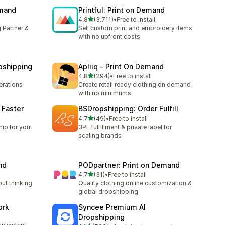
emand
Printful: Print on Demand
5 yıldız üzerinden
4,8
(3.711)
•
Free to install
toplam 3711 değerlendirme
 Partner &
Sell custom print and embroidery items
with no upfront costs
pshipping
Apliiq ‑ Print On Demand
5 yıldız üzerinden
4,8
(294)
•
Free to install
toplam 294 değerlendirme
rations
Create retail ready clothing on demand
with no minimums
 Faster
BSDropshipping: Order Fulfill
5 yıldız üzerinden
4,7
(49)
•
Free to install
e
toplam 49 değerlendirme
ip for you!
3PL fulfillment & private label for
scaling brands
nd
PODpartner: Print on Demand
5 yıldız üzerinden
4,7
(31)
•
Free to install
toplam 31 değerlendirme
out thinking
Quality clothing online customization &
global dropshipping
ork
Syncee Premium AI
Dropshipping