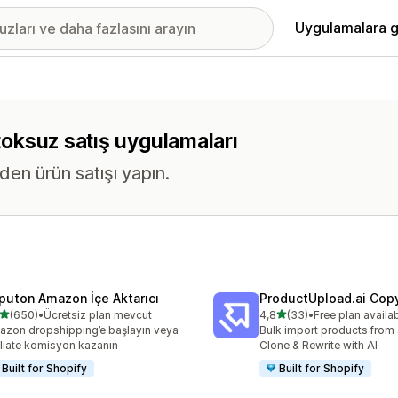
Uygulamalara g
stoksuz satış uygulamaları
en ürün satışı yapın.
puton Amazon İçe Aktarıcı
ProductUpload.ai Cop
5 yıldız üzerinden
5 yıldız üzerinden
(650)
•
Ücretsiz plan mevcut
4,8
(33)
•
Free plan availa
lam 650 değerlendirme
toplam 33 değerlendirme
zon dropshipping’e başlayın veya
Bulk import products from 
iliate komisyon kazanın
Clone & Rewrite with AI
Built for Shopify
Built for Shopify