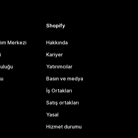
Shopify
dım Merkezi
Hakkında
i
Kariyer
luluğu
Yatırımcılar
gu
Basın ve medya
İş Ortakları
Satış ortakları
Yasal
Hizmet durumu