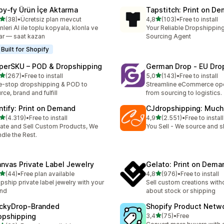
py‑fy Ürün İçe Aktarma
Tapstitch: Print on D
5 yıldız üzerinden
5 yıldız üzerinden
(38)
•
Ücretsiz plan mevcut
4,8
(103)
•
Free to install
lam 38 değerlendirme
toplam 103 değerlendirme
nleri AI ile toplu kopyala, klonla ve
Your Reliable Dropshipping
ar — saat kazan
Sourcing Agent
Built for Shopify
perSKU – POD & Dropshipping
German Drop ‑ EU Dro
5 yıldız üzerinden
5 yıldız üzerinden
(267)
•
Free to install
5,0
(143)
•
Free to install
lam 267 değerlendirme
toplam 143 değerlendirme
-stop dropshipping & POD to
Streamline eCommerce ope
rce, brand and fulfill
from sourcing to logistics.
intify: Print on Demand
CJdropshipping: Much
5 yıldız üzerinden
5 yıldız üzerinden
(4.319)
•
Free to install
4,9
(2.551)
•
Free to install
lam 4319 değerlendirme
toplam 2551 değerlendirm
ate and Sell Custom Products, We
You Sell - We source and sh
dle the Rest.
anvas Private Label Jewelry
Gelato: Print on Dema
5 yıldız üzerinden
5 yıldız üzerinden
(44)
•
Free plan available
4,8
(976)
•
Free to install
lam 44 değerlendirme
toplam 976 değerlendirme
pship private label jewelry with your
Sell custom creations with
and
about stock or shipping
ckyDrop‑Branded
Shopify Product Netw
5 yıldız üzerinden
opshipping
3,4
(75)
•
Free
toplam 75 değerlendirme