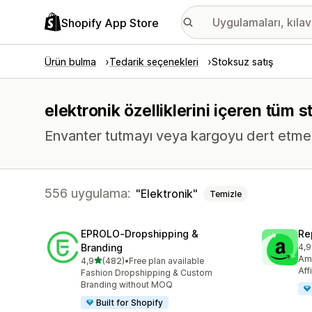
Shopify App Store
Ürün bulma
Tedarik seçenekleri
Stoksuz satış
elektronik özelliklerini içeren tüm 
Envanter tutmayı veya kargoyu dert etmed
556 uygulama:
Elektronik
Temizle
EPROLO‑Dropshipping &
Re
Branding
4,9
top
Ama
5 yıldız üzerinden
4,9
(482)
•
Free plan available
toplam 482 değerlendirme
Aff
Fashion Dropshipping & Custom
Branding without MOQ
Built for Shopify