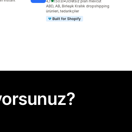
n instant
5 yıldız üzerinden
4,1
(503)
•
Ücretsiz plan mevcut
toplam 503 değerlendirme
ABD, AB, Birleşik Krallık dropshipping
ürünleri, tedarikçiler
Built for Shopify
yorsunuz?