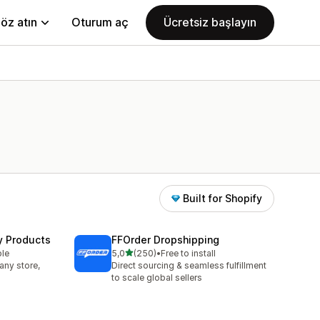
öz atın
Oturum aç
Ücretsiz başlayın
Built for Shopify
y Products
FFOrder Dropshipping
5 yıldız üzerinden
ble
5,0
(250)
•
Free to install
toplam 250 değerlendirme
any store,
Direct sourcing & seamless fulfillment
to scale global sellers