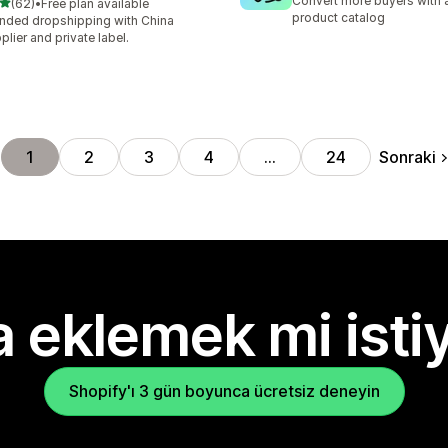
Convert more buyers with a
5 yıldız üzerinden
(62)
•
Free plan available
lam 62 değerlendirme
product catalog
nded dropshipping with China
plier and private label.
Sonraki
1
2
3
4
…
24
 eklemek mi isti
Shopify'ı 3 gün boyunca ücretsiz deneyin