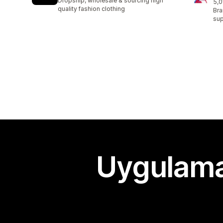
Dropship, wholesale & sourcing high
5,0
top
quality fashion clothing
Bra
sup
Uygulama