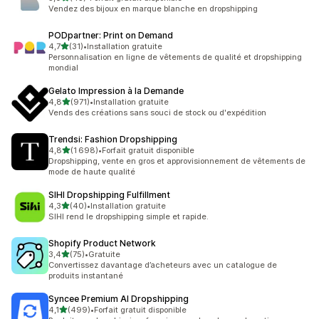
43 avis au total
Vendez des bijoux en marque blanche en dropshipping
PODpartner: Print on Demand
étoile(s) sur 5
4,7
(31)
•
Installation gratuite
31 avis au total
Personnalisation en ligne de vêtements de qualité et dropshipping
mondial
Gelato Impression à la Demande
étoile(s) sur 5
4,8
(971)
•
Installation gratuite
971 avis au total
Vends des créations sans souci de stock ou d'expédition
Trendsi: Fashion Dropshipping
étoile(s) sur 5
4,8
(1 698)
•
Forfait gratuit disponible
1698 avis au total
Dropshipping, vente en gros et approvisionnement de vêtements de
mode de haute qualité
SIHI Dropshipping Fulfillment
étoile(s) sur 5
4,3
(40)
•
Installation gratuite
40 avis au total
SIHI rend le dropshipping simple et rapide.
Shopify Product Network
étoile(s) sur 5
3,4
(75)
•
Gratuite
75 avis au total
Convertissez davantage d’acheteurs avec un catalogue de
produits instantané
Syncee Premium AI Dropshipping
étoile(s) sur 5
4,1
(499)
•
Forfait gratuit disponible
499 avis au total