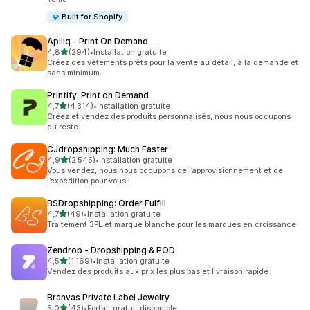
Built for Shopify
Apliiq ‑ Print On Demand
étoile(s) sur 5
4,8
(294)
•
Installation gratuite
294 avis au total
Créez des vêtements prêts pour la vente au détail, à la demande et
sans minimum.
Printify: Print on Demand
étoile(s) sur 5
4,7
(4 314)
•
Installation gratuite
4314 avis au total
Créez et vendez des produits personnalisés, nous nous occupons
du reste.
CJdropshipping: Much Faster
étoile(s) sur 5
4,9
(2 545)
•
Installation gratuite
2545 avis au total
Vous vendez, nous nous occupons de l’approvisionnement et de
l’expédition pour vous !
BSDropshipping: Order Fulfill
étoile(s) sur 5
4,7
(49)
•
Installation gratuite
49 avis au total
Traitement 3PL et marque blanche pour les marques en croissance
Zendrop ‑ Dropshipping & POD
étoile(s) sur 5
4,5
(1 169)
•
Installation gratuite
1169 avis au total
Vendez des produits aux prix les plus bas et livraison rapide
Branvas Private Label Jewelry
étoile(s) sur 5
5,0
(43)
•
Forfait gratuit disponible