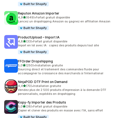
Built for Shopify
Reputon Amazon Importer
étoile(s) sur 5
4,9
(649)
•
Forfait gratuit disponible
649 avis au total
Lancez un dropshipping Amazon ou gagnez en affiliation Amazon
Built for Shopify
ProductUpload – Import IA
étoile(s) sur 5
4,8
(33)
•
Forfait gratuit disponible
33 avis au total
Import en lot avec IA : copiez des produits depuis tout site
Built for Shopify
FFOrder Dropshipping
étoile(s) sur 5
5,0
(250)
•
Installation gratuite
250 avis au total
Sourcing direct et traitement des commandes fluide pour
accompagner la croissance des marchands à l’international
NinjaPOD: DTF Print on Demand
étoile(s) sur 5
4,4
(70)
•
Installation gratuite
70 avis au total
Vendez plus de 2 500 produits d’impression à la demande DTF
personnalisés, expédiés en dropshipping
Kopy‑fy Importer des Produits
étoile(s) sur 5
5,0
(38)
•
Forfait gratuit disponible
38 avis au total
Copier et cloner des produits en masse avec l'IA, sans effort
Built for Shopify