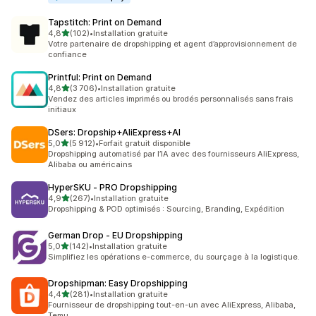
Tapstitch: Print on Demand
étoile(s) sur 5
4,8
(102)
•
Installation gratuite
102 avis au total
Votre partenaire de dropshipping et agent d’approvisionnement de
confiance
Printful: Print on Demand
étoile(s) sur 5
4,8
(3 706)
•
Installation gratuite
3706 avis au total
Vendez des articles imprimés ou brodés personnalisés sans frais
initiaux
DSers: Dropship+AliExpress+AI
étoile(s) sur 5
5,0
(5 912)
•
Forfait gratuit disponible
5912 avis au total
Dropshipping automatisé par l’IA avec des fournisseurs AliExpress,
Alibaba ou américains
HyperSKU ‑ PRO Dropshipping
étoile(s) sur 5
4,9
(267)
•
Installation gratuite
267 avis au total
Dropshipping & POD optimisés : Sourcing, Branding, Expédition
German Drop ‑ EU Dropshipping
étoile(s) sur 5
5,0
(142)
•
Installation gratuite
142 avis au total
Simplifiez les opérations e-commerce, du sourçage à la logistique.
Dropshipman: Easy Dropshipping
étoile(s) sur 5
4,4
(281)
•
Installation gratuite
281 avis au total
Fournisseur de dropshipping tout-en-un avec AliExpress, Alibaba,
Temu