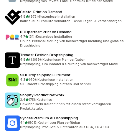
Dropshipping von Private-Label-Schmuck mit deiner Marke
Gelato: Print on Demand
von 5 Sternen
4,8
(972)
•
Kostenlose Installation
972 Rezensionen insgesamt
Individuelle Produkte verkaufen – ohne Lager- & Versandsorgen
PODpartner: Print on Demand
von 5 Sternen
4,7
(31)
•
Kostenlose Installation
31 Rezensionen insgesamt
Online-Personalisierung von hochwertiger Kleidung und globales
Dropshipping
Trendsi: Fashion Dropshipping
von 5 Sternen
4,8
(1.699)
•
Kostenloser Plan verfügbar
1699 Rezensionen insgesamt
Dropshipping, Großhandel & Sourcing von hochwertiger Mode
SIHI Dropshipping Fulfillment
von 5 Sternen
4,3
(40)
•
Kostenlose Installation
40 Rezensionen insgesamt
SIHI macht Dropshipping einfach und schnell.
Shopify Product Network
von 5 Sternen
3,4
(75)
•
Kostenlos
75 Rezensionen insgesamt
Gewinne mehr Käufer:innen mit einem sofort verfügbaren
Produktkatalog
Syncee Premium AI Dropshipping
von 5 Sternen
4,1
(501)
•
Kostenloser Plan verfügbar
501 Rezensionen insgesamt
Dropshipping-Produkte & Lieferanten aus USA, EU & UK+