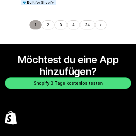
Built for Shopify
1
2
3
4
24
Möchtest du eine App
hinzufügen?
Shopify 3 Tage kostenlos testen