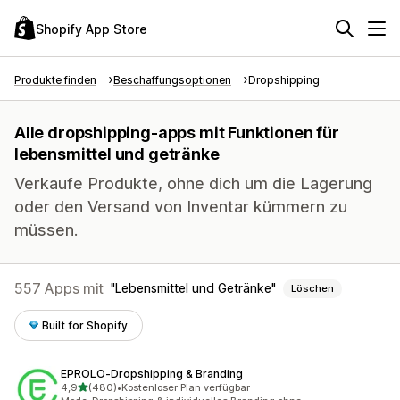
Shopify App Store
Produkte finden
Beschaffungsoptionen
Dropshipping
Alle dropshipping-apps mit Funktionen für
lebensmittel und getränke
Verkaufe Produkte, ohne dich um die Lagerung
oder den Versand von Inventar kümmern zu
müssen.
557 Apps mit
Lebensmittel und Getränke
Löschen
Built for Shopify
EPROLO‑Dropshipping & Branding
von 5 Sternen
4,9
(480)
•
Kostenloser Plan verfügbar
480 Rezensionen insgesamt