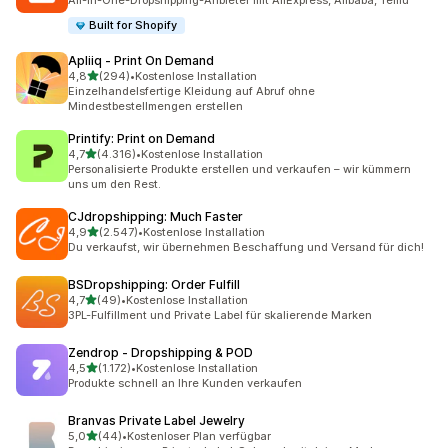
All-in-One-Dropshipping-Anbieter mit AliExpress, Alibaba, Temu
Built for Shopify
Apliiq ‑ Print On Demand
von 5 Sternen
4,8
(294)
•
Kostenlose Installation
294 Rezensionen insgesamt
Einzelhandelsfertige Kleidung auf Abruf ohne
Mindestbestellmengen erstellen
Printify: Print on Demand
von 5 Sternen
4,7
(4.316)
•
Kostenlose Installation
4316 Rezensionen insgesamt
Personalisierte Produkte erstellen und verkaufen – wir kümmern
uns um den Rest.
CJdropshipping: Much Faster
von 5 Sternen
4,9
(2.547)
•
Kostenlose Installation
2547 Rezensionen insgesamt
Du verkaufst, wir übernehmen Beschaffung und Versand für dich!
BSDropshipping: Order Fulfill
von 5 Sternen
4,7
(49)
•
Kostenlose Installation
49 Rezensionen insgesamt
3PL-Fulfillment und Private Label für skalierende Marken
Zendrop ‑ Dropshipping & POD
von 5 Sternen
4,5
(1.172)
•
Kostenlose Installation
1172 Rezensionen insgesamt
Produkte schnell an Ihre Kunden verkaufen
Branvas Private Label Jewelry
von 5 Sternen
5,0
(44)
•
Kostenloser Plan verfügbar
44 Rezensionen insgesamt