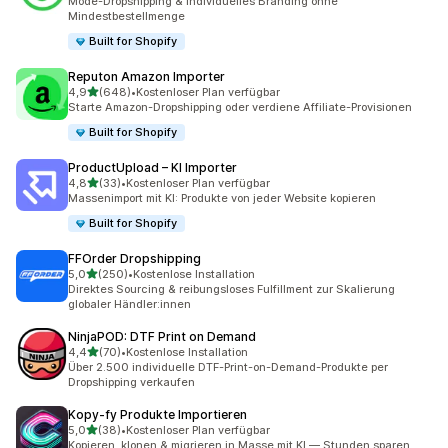
Mode-Dropshipping & individuelles Branding ohne
Mindestbestellmenge
Built for Shopify
Reputon Amazon Importer
von 5 Sternen
4,9
(648)
•
Kostenloser Plan verfügbar
648 Rezensionen insgesamt
Starte Amazon-Dropshipping oder verdiene Affiliate-Provisionen
Built for Shopify
ProductUpload – KI Importer
von 5 Sternen
4,8
(33)
•
Kostenloser Plan verfügbar
33 Rezensionen insgesamt
Massenimport mit KI: Produkte von jeder Website kopieren
Built for Shopify
FFOrder Dropshipping
von 5 Sternen
5,0
(250)
•
Kostenlose Installation
250 Rezensionen insgesamt
Direktes Sourcing & reibungsloses Fulfillment zur Skalierung
globaler Händler:innen
NinjaPOD: DTF Print on Demand
von 5 Sternen
4,4
(70)
•
Kostenlose Installation
70 Rezensionen insgesamt
Über 2.500 individuelle DTF-Print-on-Demand-Produkte per
Dropshipping verkaufen
Kopy‑fy Produkte Importieren
von 5 Sternen
5,0
(38)
•
Kostenloser Plan verfügbar
38 Rezensionen insgesamt
Kopieren, klonen & migrieren in Masse mit KI — Stunden sparen