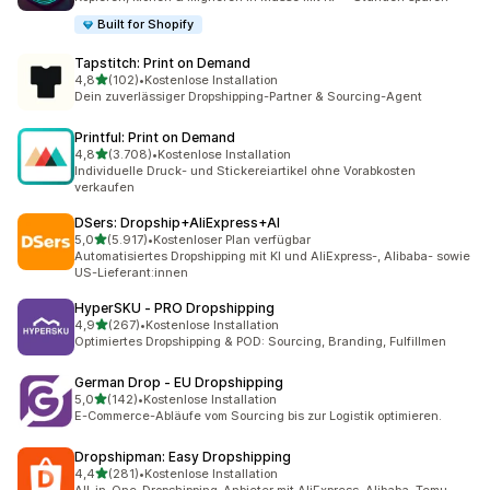
Built for Shopify
Tapstitch: Print on Demand
von 5 Sternen
4,8
(102)
•
Kostenlose Installation
102 Rezensionen insgesamt
Dein zuverlässiger Dropshipping-Partner & Sourcing-Agent
Printful: Print on Demand
von 5 Sternen
4,8
(3.708)
•
Kostenlose Installation
3708 Rezensionen insgesamt
Individuelle Druck- und Stickereiartikel ohne Vorabkosten
verkaufen
DSers: Dropship+AliExpress+AI
von 5 Sternen
5,0
(5.917)
•
Kostenloser Plan verfügbar
5917 Rezensionen insgesamt
Automatisiertes Dropshipping mit KI und AliExpress-, Alibaba- sowie
US-Lieferant:innen
HyperSKU ‑ PRO Dropshipping
von 5 Sternen
4,9
(267)
•
Kostenlose Installation
267 Rezensionen insgesamt
Optimiertes Dropshipping & POD: Sourcing, Branding, Fulfillmen
German Drop ‑ EU Dropshipping
von 5 Sternen
5,0
(142)
•
Kostenlose Installation
142 Rezensionen insgesamt
E-Commerce-Abläufe vom Sourcing bis zur Logistik optimieren.
Dropshipman: Easy Dropshipping
von 5 Sternen
4,4
(281)
•
Kostenlose Installation
281 Rezensionen insgesamt