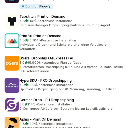
Built for Shopify
Tapstitch: Print on Demand
von 5 Sternen
4,8
(102)
•
Kostenlose Installation
102 Rezensionen insgesamt
Dein zuverlässiger Dropshipping-Partner & Sourcing-Agent
Printful: Print on Demand
von 5 Sternen
4,8
(3.704)
•
Kostenlose Installation
3704 Rezensionen insgesamt
Individuelle Druck- und Stickereiartikel ohne Vorabkosten
verkaufen
DSers: Dropship+AliExpress+AI
von 5 Sternen
5,0
(5.900)
•
Kostenloser Plan verfügbar
5900 Rezensionen insgesamt
Automatisiertes Dropshipping mit KI und AliExpress-, Alibaba- sowie
US-Lieferant:innen
HyperSKU ‑ PRO Dropshipping
von 5 Sternen
4,9
(266)
•
Kostenlose Installation
266 Rezensionen insgesamt
Optimiertes Dropshipping & POD: Sourcing, Branding, Fulfillmen
German Drop ‑ EU Dropshipping
von 5 Sternen
5,0
(141)
•
Kostenlose Installation
141 Rezensionen insgesamt
E-Commerce-Abläufe vom Sourcing bis zur Logistik optimieren.
Apliiq ‑ Print On Demand
von 5 Sternen
4,8
(294)
•
Kostenlose Installation
294 Rezensionen insgesamt