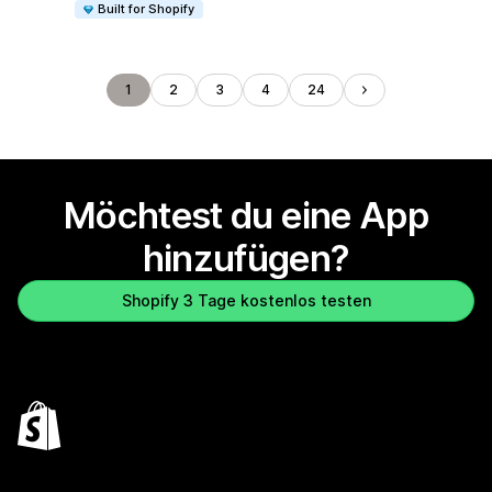
Built for Shopify
1
2
3
4
24
Möchtest du eine App
hinzufügen?
Shopify 3 Tage kostenlos testen