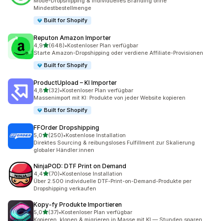
Mode-Dropshipping & individuelles Branding ohne
Mindestbestellmenge
Built for Shopify
Reputon Amazon Importer
von 5 Sternen
4,9
(648)
•
Kostenloser Plan verfügbar
648 Rezensionen insgesamt
Starte Amazon-Dropshipping oder verdiene Affiliate-Provisionen
Built for Shopify
ProductUpload – KI Importer
von 5 Sternen
4,8
(32)
•
Kostenloser Plan verfügbar
32 Rezensionen insgesamt
Massenimport mit KI: Produkte von jeder Website kopieren
Built for Shopify
FFOrder Dropshipping
von 5 Sternen
5,0
(250)
•
Kostenlose Installation
250 Rezensionen insgesamt
Direktes Sourcing & reibungsloses Fulfillment zur Skalierung
globaler Händler:innen
NinjaPOD: DTF Print on Demand
von 5 Sternen
4,4
(70)
•
Kostenlose Installation
70 Rezensionen insgesamt
Über 2.500 individuelle DTF-Print-on-Demand-Produkte per
Dropshipping verkaufen
Kopy‑fy Produkte Importieren
von 5 Sternen
5,0
(37)
•
Kostenloser Plan verfügbar
37 Rezensionen insgesamt
Kopieren, klonen & migrieren in Masse mit KI — Stunden sparen