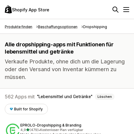
Shopify App Store
Produkte finden
Beschaffungsoptionen
Dropshipping
Alle dropshipping-apps mit Funktionen für
lebensmittel und getränke
Verkaufe Produkte, ohne dich um die Lagerung
oder den Versand von Inventar kümmern zu
müssen.
562 Apps mit
Lebensmittel und Getränke
Löschen
Built for Shopify
EPROLO‑Dropshipping & Branding
von 5 Sternen
4,9
(479)
•
Kostenloser Plan verfügbar
479 Rezensionen insgesamt