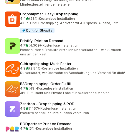
Einzelhandelsfertige Kleidung auf Abruf ohne
Mindestbestellmengen erstellen
Dropshipman: Easy Dropshipping
von 5 Sternen
4,4
(281)
•
Kostenlose Installation
281 Rezensionen insgesamt
All-in-One-Dropshipping-Anbieter mit AliExpress, Alibaba, Temu
Built for Shopify
Printify: Print on Demand
von 5 Sternen
4,7
(4.309)
•
Kostenlose Installation
4309 Rezensionen insgesamt
Personalisierte Produkte erstellen und verkaufen – wir kümmern
uns um den Rest.
CJdropshipping: Much Faster
von 5 Sternen
4,9
(2.541)
•
Kostenlose Installation
2541 Rezensionen insgesamt
Du verkaufst, wir übernehmen Beschaffung und Versand für dich!
BSDropshipping: Order Fulfill
von 5 Sternen
4,7
(49)
•
Kostenlose Installation
49 Rezensionen insgesamt
3PL-Fulfillment und Private Label für skalierende Marken
Zendrop ‑ Dropshipping & POD
von 5 Sternen
4,5
(1.167)
•
Kostenlose Installation
1167 Rezensionen insgesamt
Produkte schnell an Ihre Kunden verkaufen
PODpartner: Print on Demand
von 5 Sternen
4,7
(31)
•
Kostenlose Installation
31 Rezensionen insgesamt