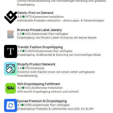
Online-Personalisierung von hochwertiger Kleidung und globales
Dropshipping
Gelato: Print on Demand
von 5 Sternen
4,8
(971)
•
Kostenlose Installation
971 Rezensionen insgesamt
Individuelle Produkte verkaufen – ohne Lager- & Versandsorgen
Branvas Private Label Jewelry
von 5 Sternen
5,0
(42)
•
Kostenloser Plan verfügbar
42 Rezensionen insgesamt
Dropshipping von Private-Label-Schmuck mit deiner Marke
Trendsi: Fashion Dropshipping
von 5 Sternen
4,9
(1.694)
•
Kostenloser Plan verfügbar
1694 Rezensionen insgesamt
Dropshipping, Großhandel & Sourcing von hochwertiger Mode
Shopify Product Network
von 5 Sternen
3,4
(75)
•
Kostenlos
75 Rezensionen insgesamt
Gewinne mehr Käufer:innen mit einem sofort verfügbaren
Produktkatalog
SIHI Dropshipping Fulfillment
von 5 Sternen
4,3
(40)
•
Kostenlose Installation
40 Rezensionen insgesamt
SIHI macht Dropshipping einfach und schnell.
Syncee Premium AI Dropshipping
von 5 Sternen
4,1
(498)
•
Kostenloser Plan verfügbar
498 Rezensionen insgesamt
Dropshipping-Produkte & Lieferanten aus USA, EU & UK+