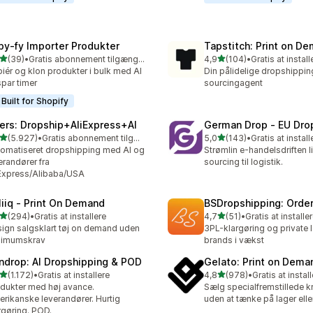
py‑fy Importer Produkter
Tapstitch: Print on D
ud af 5 stjerner
ud af 5 stjerner
(39)
•
Gratis abonnement tilgængeligt
4,9
(104)
•
Gratis at install
anmeldelser i alt
104 anmeldelser i alt
iér og klon produkter i bulk med AI
Din pålidelige dropshippin
par timer
sourcingagent
Built for Shopify
ers: Dropship+AliExpress+AI
German Drop ‑ EU Dro
ud af 5 stjerner
ud af 5 stjerner
(5.927)
•
Gratis abonnement tilgængeligt
5,0
(143)
•
Gratis at install
7 anmeldelser i alt
143 anmeldelser i alt
omatiseret dropshipping med AI og
Strømlin e-handelsdriften li
erandører fra
sourcing til logistik.
Express/Alibaba/USA
liiq ‑ Print On Demand
BSDropshipping: Order 
ud af 5 stjerner
ud af 5 stjerner
(294)
•
Gratis at installere
4,7
(51)
•
Gratis at installe
 anmeldelser i alt
51 anmeldelser i alt
ign salgsklart tøj on demand uden
3PL-klargøring og private la
nimumskrav
brands i vækst
ndrop: AI Dropshipping & POD
Gelato: Print on Dema
ud af 5 stjerner
ud af 5 stjerner
(1.172)
•
Gratis at installere
4,8
(978)
•
Gratis at instal
2 anmeldelser i alt
978 anmeldelser i alt
dukter med høj avance.
Sælg specialfremstillede k
rikanske leverandører. Hurtig
uden at tænke på lager eller
rgøring. POD.