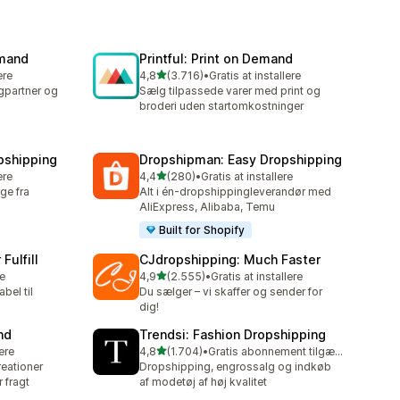
emand
Printful: Print on Demand
ud af 5 stjerner
ere
4,8
(3.716)
•
Gratis at installere
3716 anmeldelser i alt
gpartner og
Sælg tilpassede varer med print og
broderi uden startomkostninger
pshipping
Dropshipman: Easy Dropshipping
ud af 5 stjerner
ere
4,4
(280)
•
Gratis at installere
280 anmeldelser i alt
ge fra
Alt i én-dropshippingleverandør med
AliExpress, Alibaba, Temu
Built for Shopify
Fulfill
CJdropshipping: Much Faster
ud af 5 stjerner
re
4,9
(2.555)
•
Gratis at installere
2555 anmeldelser i alt
bel til
Du sælger – vi skaffer og sender for
dig!
nd
Trendsi: Fashion Dropshipping
ud af 5 stjerner
lere
4,8
(1.704)
•
Gratis abonnement tilgængeligt
1704 anmeldelser i alt
reationer
Dropshipping, engrossalg og indkøb
 fragt
af modetøj af høj kvalitet