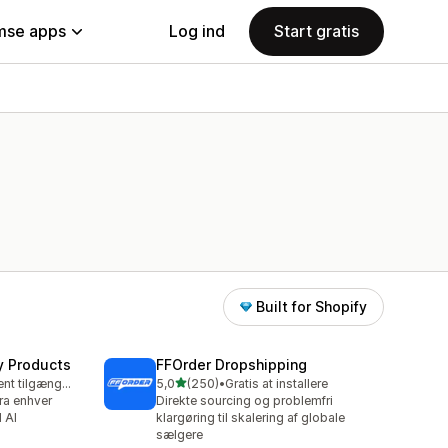
se apps
Log ind
Start gratis
Built for Shopify
y Products
FFOrder Dropshipping
ud af 5 stjerner
Gratis abonnement tilgængeligt
5,0
(250)
•
Gratis at installere
250 anmeldelser i alt
ra enhver
Direkte sourcing og problemfri
 AI
klargøring til skalering af globale
sælgere