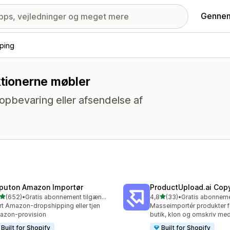
Gennem
ping
ktionerne møbler
pbevaring eller afsendelse af
puton Amazon Importør
ProductUpload.ai Cop
ud af 5 stjerner
ud af 5 stjerner
(652)
•
Gratis abonnement tilgængeligt
4,8
(33)
•
 anmeldelser i alt
33 anmeldelser i alt
rt Amazon-dropshipping eller tjen
Masseimportér produkter f
azon-provision
butik, klon og omskriv med
Built for Shopify
Built for Shopify