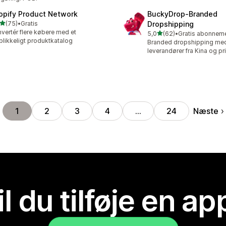
opify Product Network
BuckyDrop‑Branded
ud af 5 stjerner
(75)
•
Gratis
Dropshipping
anmeldelser i alt
vertér flere købere med et
ud af 5 stjerner
5,0
(62)
•
62 anmeldelser i alt
blikkeligt produktkatalog
Branded dropshipping me
leverandører fra Kina og pri
Næste
1
2
3
4
…
24
il du tilføje en ap