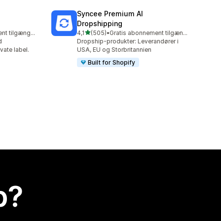
Syncee Premium AI
Dropshipping
ud af 5 stjerner
Gratis abonnement tilgængeligt
4,1
(505)
•
Gratis abonnement tilgængeligt
505 anmeldelser i alt
d
Dropship-produkter: Leverandører i
vate label.
USA, EU og Storbritannien
Built for Shopify
p?