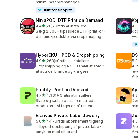
minimumsordremængde
Built for Shopify
NinjaPOD: DTF Print on Demand
Ko
ud af 5 stjerner
4,4
(70)
•
Gratis at installere
4,9
70 anmeldelser i alt
39 
Sælg 2.500+ tilpassede DTF-print-on-
Kop
demand-produkter via dropshipping
— s
HyperSKU – POD & Dropshipping
DS
ud af 5 stjerner
4,9
(268)
•
Gratis at installere
5,0
268 anmeldelser i alt
592
Dropshipping og POD samlet ét sted til
Aut
at source, brande og klargøre
lev
Ali
Printify: Print on Demand
Ap
ud af 5 stjerner
4,7
(4.331)
•
Gratis at installere
4,8
4331 anmeldelser i alt
294
Skab og sælg specialfremstillede
Des
produkter – vi tager os af resten.
mi
Branvas Private Label Jewelry
Ze
ud af 5 stjerner
5,0
(44)
•
Gratis abonnement tilgængeligt
4,5
44 anmeldelser i alt
117
Tilbyd dropshipping af private label-
Pro
smykker med dit brand
Ame
kla