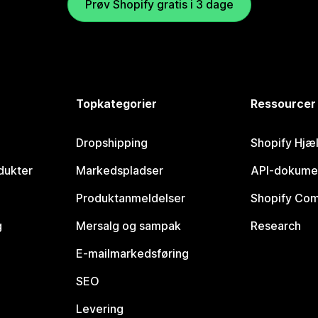
Prøv Shopify gratis i 3 dage
Topkategorier
Ressourcer
Dropshipping
Shopify Hjæ
dukter
Markedspladser
API-dokume
Produktanmeldelser
Shopify Co
g
Mersalg og sampak
Research
E-mailmarkedsføring
SEO
Levering