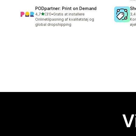
PODpartner: Print on Demand
Sh
ud af 5 stjerner
4,7
(31)
•
Gratis at installere
3,4
31 anmeldelser i alt
75 
Onlinetilpasning af kvalitetstøj og
Kon
global dropshipping
øje
V