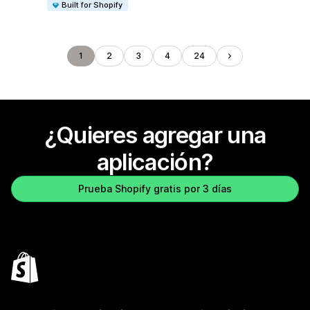
Built for Shopify
1
2
3
4
24
¿Quieres agregar una
aplicación?
Prueba Shopify gratis por 3 días