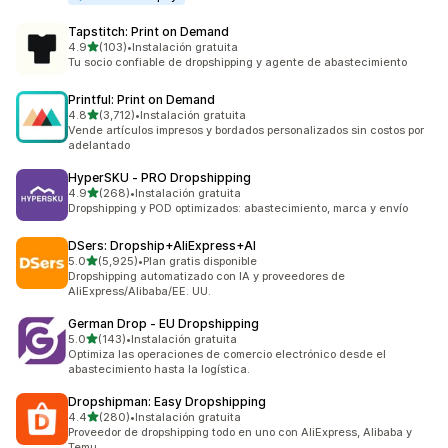
Tapstitch: Print on Demand
de 5 estrellas
4.9
(103)
•
Instalación gratuita
103 reseñas en total
Tu socio confiable de dropshipping y agente de abastecimiento
Printful: Print on Demand
de 5 estrellas
4.8
(3,712)
•
Instalación gratuita
3712 reseñas en total
Vende artículos impresos y bordados personalizados sin costos por
adelantado
HyperSKU ‑ PRO Dropshipping
de 5 estrellas
4.9
(268)
•
Instalación gratuita
268 reseñas en total
Dropshipping y POD optimizados: abastecimiento, marca y envío
DSers: Dropship+AliExpress+AI
de 5 estrellas
5.0
(5,925)
•
Plan gratis disponible
5925 reseñas en total
Dropshipping automatizado con IA y proveedores de
AliExpress/Alibaba/EE. UU.
German Drop ‑ EU Dropshipping
de 5 estrellas
5.0
(143)
•
Instalación gratuita
143 reseñas en total
Optimiza las operaciones de comercio electrónico desde el
abastecimiento hasta la logística.
Dropshipman: Easy Dropshipping
de 5 estrellas
4.4
(280)
•
Instalación gratuita
280 reseñas en total
Proveedor de dropshipping todo en uno con AliExpress, Alibaba y
Temu