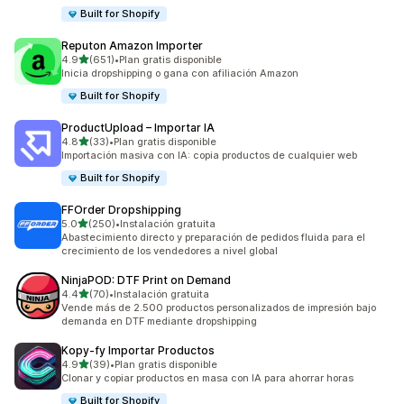
Built for Shopify
Reputon Amazon Importer
de 5 estrellas
4.9
(651)
•
Plan gratis disponible
651 reseñas en total
Inicia dropshipping o gana con afiliación Amazon
Built for Shopify
ProductUpload – Importar IA
de 5 estrellas
4.8
(33)
•
Plan gratis disponible
33 reseñas en total
Importación masiva con IA: copia productos de cualquier web
Built for Shopify
FFOrder Dropshipping
de 5 estrellas
5.0
(250)
•
Instalación gratuita
250 reseñas en total
Abastecimiento directo y preparación de pedidos fluida para el
crecimiento de los vendedores a nivel global
NinjaPOD: DTF Print on Demand
de 5 estrellas
4.4
(70)
•
Instalación gratuita
70 reseñas en total
Vende más de 2.500 productos personalizados de impresión bajo
demanda en DTF mediante dropshipping
Kopy‑fy Importar Productos
de 5 estrellas
4.9
(39)
•
Plan gratis disponible
39 reseñas en total
Clonar y copiar productos en masa con IA para ahorrar horas
Built for Shopify