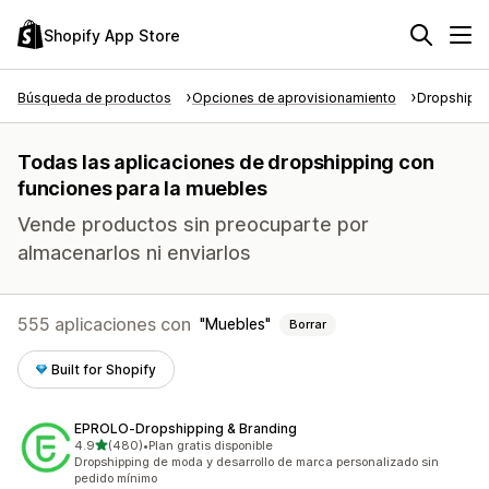
Shopify App Store
Búsqueda de productos
Opciones de aprovisionamiento
Dropshipp
Todas las aplicaciones de dropshipping con
funciones para la muebles
Vende productos sin preocuparte por
almacenarlos ni enviarlos
555 aplicaciones con
Muebles
Borrar
Built for Shopify
EPROLO‑Dropshipping & Branding
de 5 estrellas
4.9
(480)
•
Plan gratis disponible
480 reseñas en total
Dropshipping de moda y desarrollo de marca personalizado sin
pedido mínimo