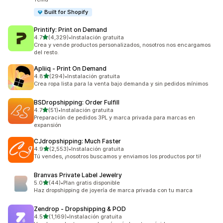
Built for Shopify
Printify: Print on Demand
de 5 estrellas
4.7
(4,329)
•
Instalación gratuita
4329 reseñas en total
Crea y vende productos personalizados, nosotros nos encargamos
del resto.
Apliiq ‑ Print On Demand
de 5 estrellas
4.8
(294)
•
Instalación gratuita
294 reseñas en total
Crea ropa lista para la venta bajo demanda y sin pedidos mínimos
BSDropshipping: Order Fulfill
de 5 estrellas
4.7
(51)
•
Instalación gratuita
51 reseñas en total
Preparación de pedidos 3PL y marca privada para marcas en
expansión
CJdropshipping: Much Faster
de 5 estrellas
4.9
(2,553)
•
Instalación gratuita
2553 reseñas en total
Tú vendes, ¡nosotros buscamos y enviamos los productos por ti!
Branvas Private Label Jewelry
de 5 estrellas
5.0
(44)
•
Plan gratis disponible
44 reseñas en total
Haz dropshipping de joyería de marca privada con tu marca
Zendrop ‑ Dropshipping & POD
de 5 estrellas
4.5
(1,169)
•
Instalación gratuita
1169 reseñas en total