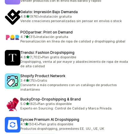
Vender productos con el envío más barato y rápido
Gelato: Impresión Bajo Demanda
de 5 estrellas
4.8
(976)
•
Instalación gratuita
976 reseñas en total
Vende creaciones personalizadas sin pensar en envíos o stock
PODpartner: Print on Demand
de 5 estrellas
4.7
(31)
•
Instalación gratuita
31 reseñas en total
Personalización en línea de ropa de calidad y dropshipping global
Trendsi: Fashion Dropshipping
de 5 estrellas
4.8
(1,702)
•
Plan gratis disponible
1702 reseñas en total
Dropshipping, venta al por mayor y abastecimiento de ropa de moda
de alta calidad
Shopify Product Network
de 5 estrellas
3.4
(75)
•
Gratis
75 reseñas en total
Convierte a más compradores con un catálogo de productos
instantáneo
BuckyDrop‑Dropshipping & Brand
de 5 estrellas
5.0
(62)
•
Plan gratis disponible
62 reseñas en total
Experto en Sourcing: Control de Calidad y Marca Privada.
Syncee Premium AI Dropshipping
de 5 estrellas
4.1
(504)
•
Plan gratis disponible
504 reseñas en total
Productos dropshipping, proveedores EE. UU., UE, UK