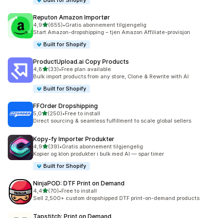
Built for Shopify
Reputon Amazon Importør
av 5 stjerner
4,9
(655)
•
Gratis abonnement tilgjengelig
Totalt 655 omtaler
Start Amazon-dropshipping – tjen Amazon Affiliate-provisjon
Built for Shopify
ProductUpload.ai Copy Products
av 5 stjerner
4,8
(33)
•
Free plan available
Totalt 33 omtaler
Bulk import products from any store, Clone & Rewrite with AI
Built for Shopify
FFOrder Dropshipping
av 5 stjerner
5,0
(250)
•
Free to install
Totalt 250 omtaler
Direct sourcing & seamless fulfillment to scale global sellers
Kopy‑fy Importer Produkter
av 5 stjerner
4,9
(39)
•
Gratis abonnement tilgjengelig
Totalt 39 omtaler
Kopier og klon produkter i bulk med AI — spar timer
Built for Shopify
NinjaPOD: DTF Print on Demand
av 5 stjerner
4,4
(70)
•
Free to install
Totalt 70 omtaler
Sell 2,500+ custom dropshipped DTF print-on-demand products
Tapstitch: Print on Demand