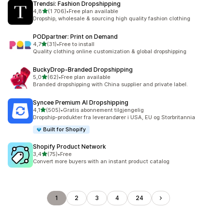
Trendsi: Fashion Dropshipping
av 5 stjerner
4,8
(1 706)
•
Free plan available
Totalt 1706 omtaler
Dropship, wholesale & sourcing high quality fashion clothing
PODpartner: Print on Demand
av 5 stjerner
4,7
(31)
•
Free to install
Totalt 31 omtaler
Quality clothing online customization & global dropshipping
BuckyDrop‑Branded Dropshipping
av 5 stjerner
5,0
(62)
•
Free plan available
Totalt 62 omtaler
Branded dropshipping with China supplier and private label.
Syncee Premium AI Dropshipping
av 5 stjerner
4,1
(505)
•
Gratis abonnement tilgjengelig
Totalt 505 omtaler
Dropship-produkter fra leverandører i USA, EU og Storbritannia
Built for Shopify
Shopify Product Network
av 5 stjerner
3,4
(75)
•
Free
Totalt 75 omtaler
Convert more buyers with an instant product catalog
1
2
3
4
24