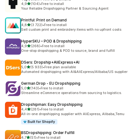
av 5 stjerner
4,9
(104)
•
Free to install
Totalt 104 omtaler
Your Reliable Dropshipping Partner & Sourcing Agent
Printful: Print on Demand
av 5 stjerner
4,8
(3 722)
•
Free to install
Totalt 3722 omtaler
Sell custom print and embroidery items with no upfront costs
HyperSKU – POD & Dropshipping
av 5 stjerner
4,9
(268)
•
Free to install
Totalt 268 omtaler
One-stop dropshipping & POD to source, brand and fulfill
DSers: Dropship+AliExpress+AI
av 5 stjerner
5,0
(5 933)
•
Free plan available
Totalt 5933 omtaler
Automated dropshipping with AI&AliExpress/Alibaba/US supplier
German Drop ‑ EU Dropshipping
av 5 stjerner
5,0
(143)
•
Free to install
Totalt 143 omtaler
Streamline eCommerce operations from sourcing to logistics.
Dropshipman: Easy Dropshipping
av 5 stjerner
4,4
(281)
•
Free to install
Totalt 281 omtaler
All-in-one dropshipping supplier with AliExpress, Alibaba,Temu
Built for Shopify
BSDropshipping: Order Fulfill
av 5 stjerner
4,7
(51)
•
Free to install