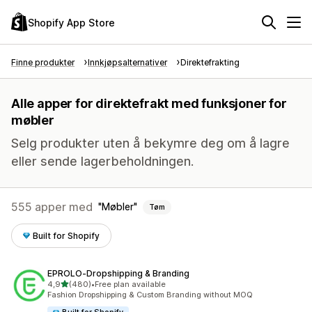
Shopify App Store
Finne produkter
Innkjøpsalternativer
Direktefrakting
Alle apper for direktefrakt med funksjoner for
møbler
Selg produkter uten å bekymre deg om å lagre
eller sende lagerbeholdningen.
555 apper med
Møbler
Tøm
Built for Shopify
EPROLO‑Dropshipping & Branding
av 5 stjerner
4,9
(480)
•
Free plan available
Totalt 480 omtaler
Fashion Dropshipping & Custom Branding without MOQ