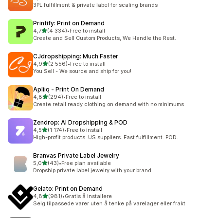
Totalt 51 omtaler
3PL fulfillment & private label for scaling brands
Printify: Print on Demand
av 5 stjerner
4,7
(4 334)
•
Free to install
Totalt 4334 omtaler
Create and Sell Custom Products, We Handle the Rest.
CJdropshipping: Much Faster
av 5 stjerner
4,9
(2 556)
•
Free to install
Totalt 2556 omtaler
You Sell - We source and ship for you!
Apliiq ‑ Print On Demand
av 5 stjerner
4,8
(294)
•
Free to install
Totalt 294 omtaler
Create retail ready clothing on demand with no minimums
Zendrop: AI Dropshipping & POD
av 5 stjerner
4,5
(1 174)
•
Free to install
Totalt 1174 omtaler
High-profit products. US suppliers. Fast fulfillment. POD.
Branvas Private Label Jewelry
av 5 stjerner
5,0
(43)
•
Free plan available
Totalt 43 omtaler
Dropship private label jewelry with your brand
Gelato: Print on Demand
av 5 stjerner
4,8
(981)
•
Gratis å installere
Totalt 981 omtaler
Selg tilpassede varer uten å tenke på varelager eller frakt