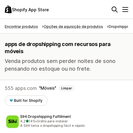
Shopify App Store
Encontrar produtos
Opções de aquisição de produtos
Dropshipping
apps de dropshipping com recursos para
móveis
Venda produtos sem perder noites de sono
pensando no estoque ou no frete.
555 apps com
Móveis
Limpar
Built for Shopify
SIHI Dropshipping Fulfillment
de 5 estrelas
4,2
(41)
•
Grátis para instalar
41 avaliações ao todo
A SIHI torna o dropshipping fácil e rápido