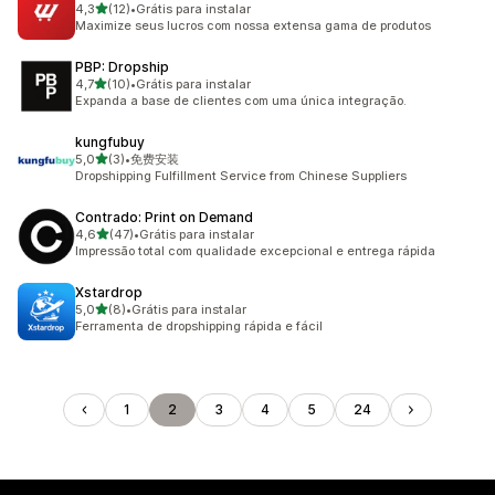
de 5 estrelas
4,3
(12)
•
Grátis para instalar
12 avaliações ao todo
Maximize seus lucros com nossa extensa gama de produtos
PBP: Dropship
de 5 estrelas
4,7
(10)
•
Grátis para instalar
10 avaliações ao todo
Expanda a base de clientes com uma única integração.
kungfubuy
de 5 estrelas
5,0
(3)
•
免费安装
3 avaliações ao todo
Dropshipping Fulfillment Service from Chinese Suppliers
Contrado: Print on Demand
de 5 estrelas
4,6
(47)
•
Grátis para instalar
47 avaliações ao todo
Impressão total com qualidade excepcional e entrega rápida
Xstardrop
de 5 estrelas
5,0
(8)
•
Grátis para instalar
8 avaliações ao todo
Ferramenta de dropshipping rápida e fácil
1
2
3
4
5
24