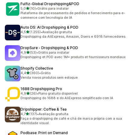
Fulfiz‑Global Dropshipping&POD
de 5 estrelas
5,0
(10)
•
Grátis para instalar
10 avaliações ao todo
Plataforma de processamento de pedidos e fornecimento para e-
commerce com tecnologia de IA
Auto DS: AI Dropshipping & POD
de 5 estrelas
4,5
(1.255)
•
Avaliação gratuita
1255 avaliações ao todo
Dropshipping da AliExpress, Amazon, Dsers e 6918 fornecedores.
DropSure ‑ Dropshipping & POD
de 5 estrelas
4,9
(53)
•
Grátis para instalar
53 avaliações ao todo
Dropshipping et POD avec 1M+ produits et fournisseurs mondiaux
Shopify Collective
de 5 estrelas
4,4
(360)
•
Grátis
360 avaliações ao todo
Venda novos produtos sem estoque
1688 Dropshipping Pro
de 5 estrelas
4,9
(26)
•
Plano gratuito disponível
26 avaliações ao todo
Dropshipping do 1688 e do AliExpress simplificado com IA
Dripshipper: Coffee & Tea
de 5 estrelas
4,7
(137)
•
Avaliação gratuita
137 avaliações ao todo
Faça o dropshipping de café e chá de marca própria com a sua
identidade visual.
Podbase: Print on Demand