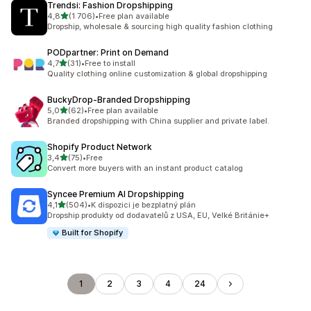
Trendsi: Fashion Dropshipping
z 5 hvězd
4,8
(1 706)
•
Free plan available
Celkový počet recenzí: 1706
Dropship, wholesale & sourcing high quality fashion clothing
PODpartner: Print on Demand
z 5 hvězd
4,7
(31)
•
Free to install
Celkový počet recenzí: 31
Quality clothing online customization & global dropshipping
BuckyDrop‑Branded Dropshipping
z 5 hvězd
5,0
(62)
•
Free plan available
Celkový počet recenzí: 62
Branded dropshipping with China supplier and private label.
Shopify Product Network
z 5 hvězd
3,4
(75)
•
Free
Celkový počet recenzí: 75
Convert more buyers with an instant product catalog
Syncee Premium AI Dropshipping
z 5 hvězd
4,1
(504)
•
K dispozici je bezplatný plán
Celkový počet recenzí: 504
Dropship produkty od dodavatelů z USA, EU, Velké Británie+
Built for Shopify
1
2
3
4
24