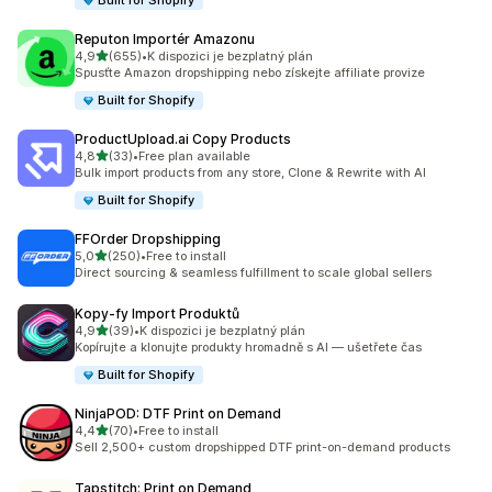
Built for Shopify
Reputon Importér Amazonu
z 5 hvězd
4,9
(655)
•
K dispozici je bezplatný plán
Celkový počet recenzí: 655
Spusťte Amazon dropshipping nebo získejte affiliate provize
Built for Shopify
ProductUpload.ai Copy Products
z 5 hvězd
4,8
(33)
•
Free plan available
Celkový počet recenzí: 33
Bulk import products from any store, Clone & Rewrite with AI
Built for Shopify
FFOrder Dropshipping
z 5 hvězd
5,0
(250)
•
Free to install
Celkový počet recenzí: 250
Direct sourcing & seamless fulfillment to scale global sellers
Kopy‑fy Import Produktů
z 5 hvězd
4,9
(39)
•
K dispozici je bezplatný plán
Celkový počet recenzí: 39
Kopírujte a klonujte produkty hromadně s AI — ušetřete čas
Built for Shopify
NinjaPOD: DTF Print on Demand
z 5 hvězd
4,4
(70)
•
Free to install
Celkový počet recenzí: 70
Sell 2,500+ custom dropshipped DTF print-on-demand products
Tapstitch: Print on Demand