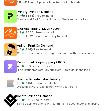
Celkový počet recenzí: 51
3PL fulfillment & private label for scaling brands
Printify: Print on Demand
z 5 hvězd
4,7
(4 334)
•
Free to install
Celkový počet recenzí: 4334
Create and Sell Custom Products, We Handle the Rest.
CJdropshipping: Much Faster
z 5 hvězd
4,9
(2 556)
•
Free to install
Celkový počet recenzí: 2556
You Sell - We source and ship for you!
Apliiq ‑ Print On Demand
z 5 hvězd
4,8
(294)
•
Free to install
Celkový počet recenzí: 294
Create retail ready clothing on demand with no minimums
Zendrop: AI Dropshipping & POD
z 5 hvězd
4,5
(1 174)
•
Free to install
Celkový počet recenzí: 1174
High-profit products. US suppliers. Fast fulfillment. POD.
Branvas Private Label Jewelry
z 5 hvězd
5,0
(43)
•
Free plan available
Celkový počet recenzí: 43
Dropship private label jewelry with your brand
Gelato: Print on Demand
z 5 hvězd
4,8
(981)
•
Free to install
Celkový počet recenzí: 981
Sell custom creations without thinking about stock or shipping