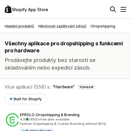
Shopify App Store
Hledání produktů
Možnosti zajišťování zdrojů
Dropshipping
Všechny aplikace pro dropshipping s funkcemi
pro hardware
Prodávejte produkty bez starostí se
skladováním nebo expedicí zásob.
Více aplikací (556) s:
Hardware
Vymazat
Built for Shopify
EPROLO‑Dropshipping & Branding
z 5 hvězd
4,9
(480)
•
Free plan available
Celkový počet recenzí: 480
Fashion Dropshipping & Custom Branding without MOQ