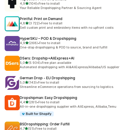
z 5 hvězd
4,9
(104)
•
Free to install
Celkový počet recenzí: 104
Your Reliable Dropshipping Partner & Sourcing Agent
Printful: Print on Demand
z 5 hvězd
4,8
(3 722)
•
Free to install
Celkový počet recenzí: 3722
Sell custom print and embroidery items with no upfront costs
HyperSKU – POD & Dropshipping
z 5 hvězd
4,9
(268)
•
Free to install
Celkový počet recenzí: 268
One-stop dropshipping & POD to source, brand and fulfill
DSers: Dropship+AliExpress+AI
z 5 hvězd
5,0
(5 934)
•
Free plan available
Celkový počet recenzí: 5934
Automated dropshipping with AI&AliExpress/Alibaba/US supplier
German Drop ‑ EU Dropshipping
z 5 hvězd
5,0
(143)
•
Free to install
Celkový počet recenzí: 143
Streamline eCommerce operations from sourcing to logistics.
Dropshipman: Easy Dropshipping
z 5 hvězd
4,4
(281)
•
Free to install
Celkový počet recenzí: 281
All-in-one dropshipping supplier with AliExpress, Alibaba,Temu
Built for Shopify
BSDropshipping: Order Fulfill
z 5 hvězd
4,7
(51)
•
Free to install