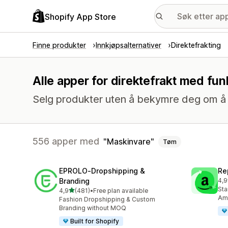
Shopify App Store
Finne produkter
Innkjøpsalternativer
Direktefrakting
Alle apper for direktefrakt med fu
Selg produkter uten å bekymre deg om å 
556 apper med
Maskinvare
Tøm
EPROLO‑Dropshipping &
Re
Branding
4,9
Tot
Sta
av 5 stjerner
4,9
(481)
•
Free plan available
Totalt 481 omtaler
Ama
Fashion Dropshipping & Custom
Branding without MOQ
Built for Shopify