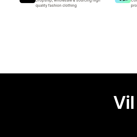
Dropship, wholesale & sourcing high
Con
quality fashion clothing
pro
Vil