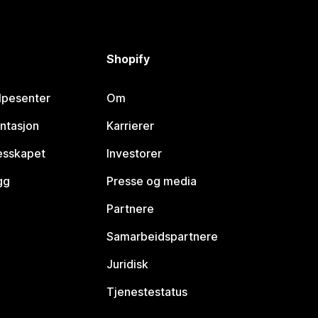
Shopify
lpesenter
Om
ntasjon
Karrierer
lesskapet
Investorer
gg
Presse og media
Partnere
Samarbeidspartnere
Juridisk
Tjenestestatus