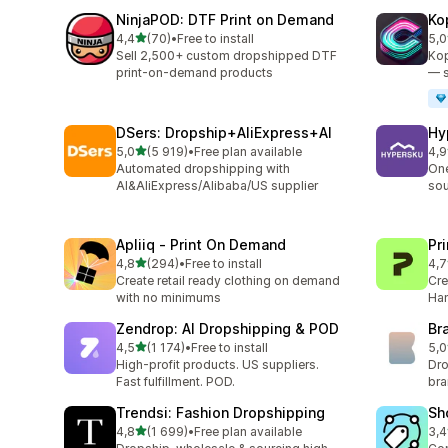
NinjaPOD: DTF Print on Demand
Ko
av 5 stjerner
4,4
(70)
•
Free to install
5,0
Totalt 70 omtaler
Tot
Sell 2,500+ custom dropshipped DTF
Kop
print-on-demand products
— s
DSers: Dropship+AliExpress+AI
Hy
av 5 stjerner
5,0
(5 919)
•
Free plan available
4,9
Totalt 5919 omtaler
Tot
Automated dropshipping with
One
AI&AliExpress/Alibaba/US supplier
sou
Apliiq ‑ Print On Demand
Pr
av 5 stjerner
4,8
(294)
•
Free to install
4,7
Totalt 294 omtaler
Tot
Create retail ready clothing on demand
Cre
with no minimums
Han
Zendrop: AI Dropshipping & POD
Br
av 5 stjerner
4,5
(1 174)
•
Free to install
5,0
Totalt 1174 omtaler
Tot
High-profit products. US suppliers.
Dro
Fast fulfillment. POD.
br
Trendsi: Fashion Dropshipping
Sh
av 5 stjerner
4,8
(1 699)
•
Free plan available
3,4
Totalt 1699 omtaler
Tot