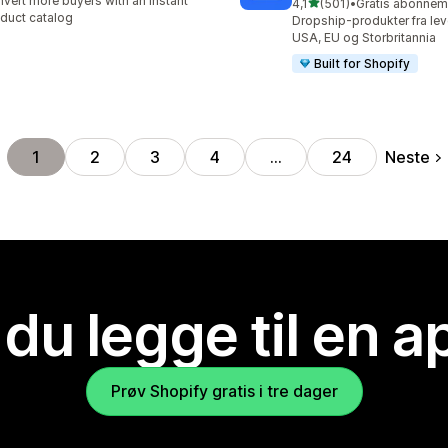
vert more buyers with an instant
av 5 stjerner
4,1
(501)
•
Totalt 501 omtaler
duct catalog
Dropship-produkter fra lev
USA, EU og Storbritannia
Built for Shopify
Neste
1
2
3
4
…
24
 du legge til en 
Prøv Shopify gratis i tre dager