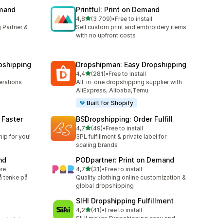
emand
Printful: Print on Demand
av 5 stjerner
4,8
(3 709)
•
Free to install
Totalt 3709 omtaler
 Partner &
Sell custom print and embroidery items
with no upfront costs
pshipping
Dropshipman: Easy Dropshipping
av 5 stjerner
4,4
(281)
•
Free to install
Totalt 281 omtaler
rations
All-in-one dropshipping supplier with
AliExpress, Alibaba,Temu
Built for Shopify
 Faster
BSDropshipping: Order Fulfill
av 5 stjerner
l
4,7
(49)
•
Free to install
Totalt 49 omtaler
ip for you!
3PL fulfillment & private label for
scaling brands
nd
PODpartner: Print on Demand
av 5 stjerner
ere
4,7
(31)
•
Free to install
Totalt 31 omtaler
å tenke på
Quality clothing online customization &
global dropshipping
SIHI Dropshipping Fulfillment
av 5 stjerner
4,2
(41)
•
Free to install
Totalt 41 omtaler