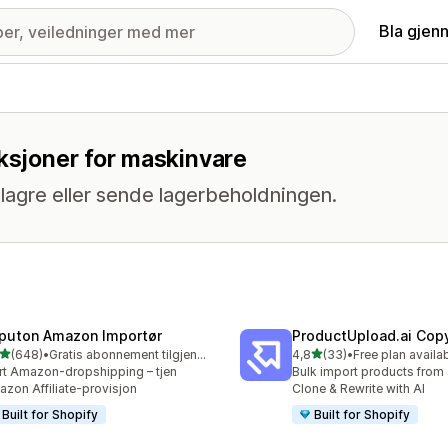
Bla gjen
nksjoner for maskinvare
lagre eller sende lagerbeholdningen.
puton Amazon Importør
ProductUpload.ai Cop
av 5 stjerner
av 5 stjerner
(648)
•
Gratis abonnement tilgjengelig
4,8
(33)
•
Free plan availa
alt 648 omtaler
Totalt 33 omtaler
rt Amazon-dropshipping – tjen
Bulk import products from 
zon Affiliate-provisjon
Clone & Rewrite with AI
Built for Shopify
Built for Shopify