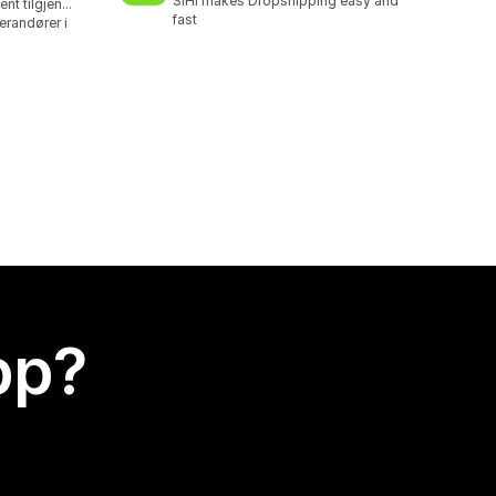
SIHI makes Dropshipping easy and
Gratis abonnement tilgjengelig
fast
erandører i
app?