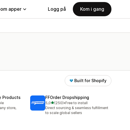
nom apper
Logg på
Kom i gang
Built for Shopify
y Products
FFOrder Dropshipping
av 5 stjerner
ble
5,0
(250)
•
Free to install
Totalt 250 omtaler
any store,
Direct sourcing & seamless fulfillment
to scale global sellers