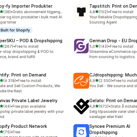
py‑fy Importer Produkter
Tapstitch: Print on D
av 5 stjerner
av 5 stjerner
(38)
•
Gratis abonnement tilgjengelig
4,8
(102)
•
Free to install
alt 38 omtaler
Totalt 102 omtaler
ier og klon produkter i bulk med AI
Your Reliable Dropshipping
par timer
Sourcing Agent
Built for Shopify
perSKU – POD & Dropshipping
German Drop ‑ EU Dro
av 5 stjerner
av 5 stjerner
(267)
•
Free to install
5,0
(143)
•
Free to install
alt 267 omtaler
Totalt 143 omtaler
-stop dropshipping & POD to
Streamline eCommerce ope
rce, brand and fulfill
from sourcing to logistics.
intify: Print on Demand
CJdropshipping: Much
av 5 stjerner
av 5 stjerner
(4 318)
•
Free to install
4,9
(2 550)
•
Free to instal
alt 4318 omtaler
Totalt 2550 omtaler
ate and Sell Custom Products, We
You Sell - We source and sh
dle the Rest.
anvas Private Label Jewelry
Gelato: Print on Dema
av 5 stjerner
av 5 stjerner
(44)
•
Free plan available
4,8
(972)
•
Gratis å install
alt 44 omtaler
Totalt 972 omtaler
pship private label jewelry with your
Selg tilpassede varer uten 
and
varelager eller frakt
opify Product Network
Syncee Premium AI
av 5 stjerner
(75)
•
Free
Dropshipping
alt 75 omtaler