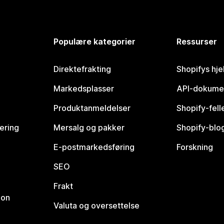
Populære kategorier
Ressurser
Direktefrakting
Shopifys hje
Markedsplasser
API-dokume
Produktanmeldelser
Shopify-fel
vering
Mersalg og pakker
Shopify-blo
E-postmarkedsføring
Forskning
SEO
Frakt
jon
Valuta og oversettelse