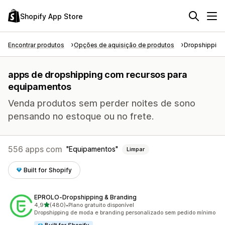
Shopify App Store
Encontrar produtos
Opções de aquisição de produtos
Dropshipping
apps de dropshipping com recursos para
equipamentos
Venda produtos sem perder noites de sono
pensando no estoque ou no frete.
556 apps com
Equipamentos
Limpar
Built for Shopify
EPROLO‑Dropshipping & Branding
de 5 estrelas
4,9
(480)
•
Plano gratuito disponível
480 avaliações ao todo
Dropshipping de moda e branding personalizado sem pedido mínimo