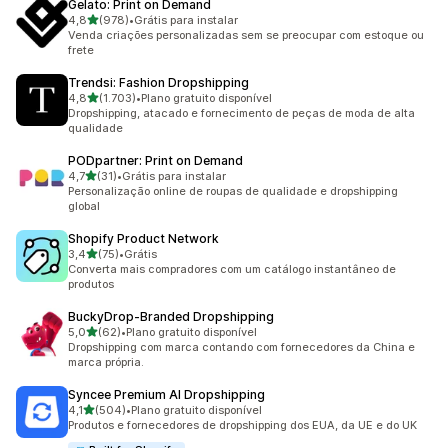
Gelato: Print on Demand
de 5 estrelas
4,8
(978)
•
Grátis para instalar
978 avaliações ao todo
Venda criações personalizadas sem se preocupar com estoque ou
frete
Trendsi: Fashion Dropshipping
de 5 estrelas
4,8
(1.703)
•
Plano gratuito disponível
1703 avaliações ao todo
Dropshipping, atacado e fornecimento de peças de moda de alta
qualidade
PODpartner: Print on Demand
de 5 estrelas
4,7
(31)
•
Grátis para instalar
31 avaliações ao todo
Personalização online de roupas de qualidade e dropshipping
global
Shopify Product Network
de 5 estrelas
3,4
(75)
•
Grátis
75 avaliações ao todo
Converta mais compradores com um catálogo instantâneo de
produtos
BuckyDrop‑Branded Dropshipping
de 5 estrelas
5,0
(62)
•
Plano gratuito disponível
62 avaliações ao todo
Dropshipping com marca contando com fornecedores da China e
marca própria.
Syncee Premium AI Dropshipping
de 5 estrelas
4,1
(504)
•
Plano gratuito disponível
504 avaliações ao todo
Produtos e fornecedores de dropshipping dos EUA, da UE e do UK