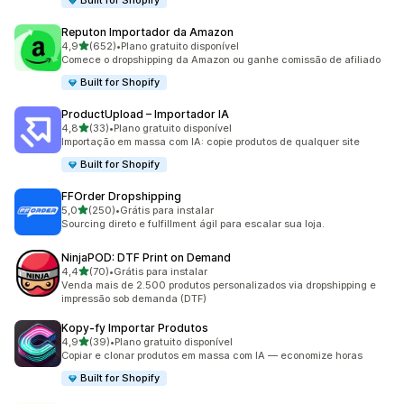
Built for Shopify
Reputon Importador da Amazon
de 5 estrelas
4,9
(652)
•
Plano gratuito disponível
652 avaliações ao todo
Comece o dropshipping da Amazon ou ganhe comissão de afiliado
Built for Shopify
ProductUpload – Importador IA
de 5 estrelas
4,8
(33)
•
Plano gratuito disponível
33 avaliações ao todo
Importação em massa com IA: copie produtos de qualquer site
Built for Shopify
FFOrder Dropshipping
de 5 estrelas
5,0
(250)
•
Grátis para instalar
250 avaliações ao todo
Sourcing direto e fulfillment ágil para escalar sua loja.
NinjaPOD: DTF Print on Demand
de 5 estrelas
4,4
(70)
•
Grátis para instalar
70 avaliações ao todo
Venda mais de 2.500 produtos personalizados via dropshipping e
impressão sob demanda (DTF)
Kopy‑fy Importar Produtos
de 5 estrelas
4,9
(39)
•
Plano gratuito disponível
39 avaliações ao todo
Copiar e clonar produtos em massa com IA — economize horas
Built for Shopify