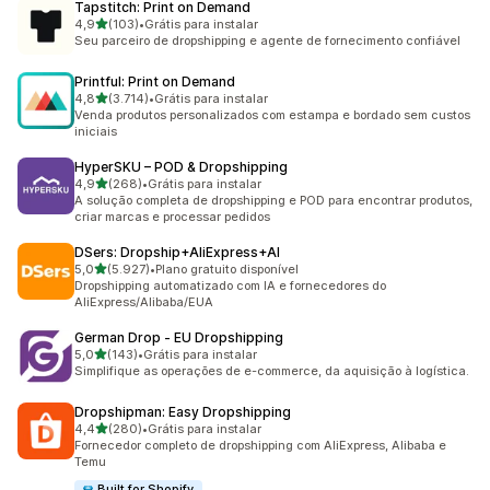
Tapstitch: Print on Demand
de 5 estrelas
4,9
(103)
•
Grátis para instalar
103 avaliações ao todo
Seu parceiro de dropshipping e agente de fornecimento confiável
Printful: Print on Demand
de 5 estrelas
4,8
(3.714)
•
Grátis para instalar
3714 avaliações ao todo
Venda produtos personalizados com estampa e bordado sem custos
iniciais
HyperSKU – POD & Dropshipping
de 5 estrelas
4,9
(268)
•
Grátis para instalar
268 avaliações ao todo
A solução completa de dropshipping e POD para encontrar produtos,
criar marcas e processar pedidos
DSers: Dropship+AliExpress+AI
de 5 estrelas
5,0
(5.927)
•
Plano gratuito disponível
5927 avaliações ao todo
Dropshipping automatizado com IA e fornecedores do
AliExpress/Alibaba/EUA
German Drop ‑ EU Dropshipping
de 5 estrelas
5,0
(143)
•
Grátis para instalar
143 avaliações ao todo
Simplifique as operações de e-commerce, da aquisição à logística.
Dropshipman: Easy Dropshipping
de 5 estrelas
4,4
(280)
•
Grátis para instalar
280 avaliações ao todo
Fornecedor completo de dropshipping com AliExpress, Alibaba e
Temu
Built for Shopify