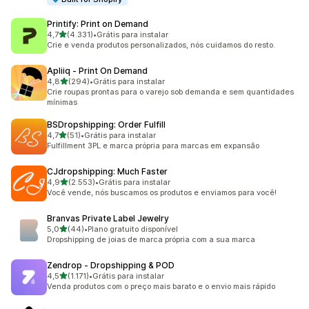
Printify: Print on Demand
de 5 estrelas
4,7
(4.331)
•
Grátis para instalar
4331 avaliações ao todo
Crie e venda produtos personalizados, nós cuidamos do resto.
Apliiq ‑ Print On Demand
de 5 estrelas
4,8
(294)
•
Grátis para instalar
294 avaliações ao todo
Crie roupas prontas para o varejo sob demanda e sem quantidades
mínimas
BSDropshipping: Order Fulfill
de 5 estrelas
4,7
(51)
•
Grátis para instalar
51 avaliações ao todo
Fulfillment 3PL e marca própria para marcas em expansão
CJdropshipping: Much Faster
de 5 estrelas
4,9
(2.553)
•
Grátis para instalar
2553 avaliações ao todo
Você vende, nós buscamos os produtos e enviamos para você!
Branvas Private Label Jewelry
de 5 estrelas
5,0
(44)
•
Plano gratuito disponível
44 avaliações ao todo
Dropshipping de joias de marca própria com a sua marca
Zendrop ‑ Dropshipping & POD
de 5 estrelas
4,5
(1.171)
•
Grátis para instalar
1171 avaliações ao todo
Venda produtos com o preço mais barato e o envio mais rápido