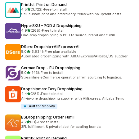
Printful: Print on Demand
滿分 5 顆星
4.8
(3,722)
•
Free to install
共有 3722 則評價
Sell custom print and embroidery items with no upfront costs
HyperSKU – POD & Dropshipping
滿分 5 顆星
4.9
(268)
•
Free to install
共有 268 則評價
One-stop dropshipping & POD to source, brand and fulfill
DSers: Dropship+AliExpress+AI
滿分 5 顆星
5.0
(5,934)
•
Free plan available
共有 5934 則評價
Automated dropshipping with AI&AliExpress/Alibaba/US supplier
German Drop ‑ EU Dropshipping
滿分 5 顆星
5.0
(143)
•
Free to install
共有 143 則評價
Streamline eCommerce operations from sourcing to logistics.
Dropshipman: Easy Dropshipping
滿分 5 顆星
4.4
(281)
•
Free to install
共有 281 則評價
All-in-one dropshipping supplier with AliExpress, Alibaba,Temu
Built for Shopify
BSDropshipping: Order Fulfill
滿分 5 顆星
4.7
(51)
•
Free to install
共有 51 則評價
3PL fulfillment & private label for scaling brands
Printify: Print on Demand