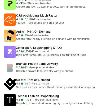
滿分 5 顆星
4.7
(4,334)
•
Free to install
共有 4334 則評價
Create and Sell Custom Products, We Handle the Rest.
CJdropshipping: Much Faster
滿分 5 顆星
4.9
(2,556)
•
Free to install
共有 2556 則評價
You Sell - We source and ship for you!
Apliiq ‑ Print On Demand
滿分 5 顆星
4.8
(294)
•
Free to install
共有 294 則評價
Create retail ready clothing on demand with no minimums
Zendrop: AI Dropshipping & POD
滿分 5 顆星
4.5
(1,174)
•
Free to install
共有 1174 則評價
High-profit products. US suppliers. Fast fulfillment. POD.
Branvas Private Label Jewelry
滿分 5 顆星
5.0
(43)
•
Free plan available
共有 43 則評價
Dropship private label jewelry with your brand
Gelato: Print on Demand
滿分 5 顆星
4.8
(981)
•
Free to install
共有 981 則評價
Sell custom creations without thinking about stock or shipping
Trendsi: Fashion Dropshipping
滿分 5 顆星
4.8
(1,706)
•
Free plan available
共有 1706 則評價
Dropship, wholesale & sourcing high quality fashion clothing