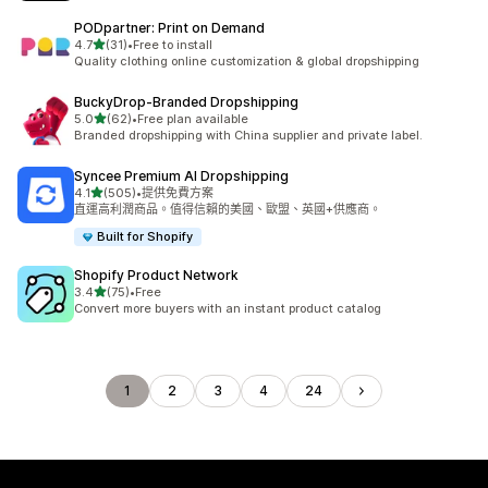
PODpartner: Print on Demand
滿分 5 顆星
4.7
(31)
•
Free to install
共有 31 則評價
Quality clothing online customization & global dropshipping
BuckyDrop‑Branded Dropshipping
滿分 5 顆星
5.0
(62)
•
Free plan available
共有 62 則評價
Branded dropshipping with China supplier and private label.
Syncee Premium AI Dropshipping
滿分 5 顆星
4.1
(505)
•
提供免費方案
共有 505 則評價
直運高利潤商品。值得信賴的美國、歐盟、英國+供應商。
Built for Shopify
Shopify Product Network
滿分 5 顆星
3.4
(75)
•
Free
共有 75 則評價
Convert more buyers with an instant product catalog
1
2
3
4
24