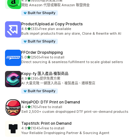
滿分 5 顆星
4.9
(655)
•
提供免費方案
共有 655 則評價
開始 Amazon 代發或賺取 Amazon 聯盟佣金
Built for Shopify
ProductUpload.ai Copy Products
滿分 5 顆星
4.8
(33)
•
Free plan available
共有 33 則評價
Bulk import products from any store, Clone & Rewrite with AI
Built for Shopify
FFOrder Dropshipping
滿分 5 顆星
5.0
(250)
•
Free to install
共有 250 則評價
Direct sourcing & seamless fulfillment to scale global sellers
Kopy‑fy 匯入產品·複製商品
滿分 5 顆星
4.9
(39)
•
提供免費方案
共有 39 則評價
AI 大量克隆:一鍵匯入商品、複製產品、遷移整店
Built for Shopify
NinjaPOD: DTF Print on Demand
滿分 5 顆星
4.4
(70)
•
Free to install
共有 70 則評價
Sell 2,500+ custom dropshipped DTF print-on-demand products
Tapstitch: Print on Demand
滿分 5 顆星
4.9
(104)
•
Free to install
共有 104 則評價
Your Reliable Dropshipping Partner & Sourcing Agent