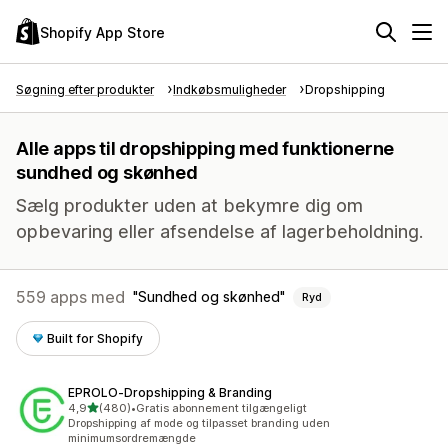
Shopify App Store
Søgning efter produkter
Indkøbsmuligheder
Dropshipping
Alle apps til dropshipping med funktionerne
sundhed og skønhed
Sælg produkter uden at bekymre dig om
opbevaring eller afsendelse af lagerbeholdning.
559 apps med
Sundhed og skønhed
Ryd
Built for Shopify
EPROLO‑Dropshipping & Branding
ud af 5 stjerner
4,9
(480)
•
Gratis abonnement tilgængeligt
480 anmeldelser i alt
Dropshipping af mode og tilpasset branding uden
minimumsordremængde