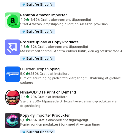
Built for Shopify
Reputon Amazon Importør
ud af 5 stjerner
4,9
(649)
•
Gratis abonnement tilgængeligt
649 anmeldelser i alt
Start Amazon-dropshipping eller tjen Amazon-provision
Built for Shopify
ProductUpload.ai Copy Products
ud af 5 stjerner
4,8
(32)
•
Gratis abonnement tilgængeligt
32 anmeldelser i alt
Masseimportér produkter fra enhver butik, klon og omskriv med AI
Built for Shopify
FFOrder Dropshipping
ud af 5 stjerner
5,0
(250)
•
Gratis at installere
250 anmeldelser i alt
Direkte sourcing og problemfri klargøring til skalering af globale
sælgere
NinjaPOD: DTF Print on Demand
ud af 5 stjerner
4,4
(70)
•
Gratis at installere
70 anmeldelser i alt
Sælg 2.500+ tilpassede DTF-print-on-demand-produkter via
dropshipping
Kopy‑fy Importer Produkter
ud af 5 stjerner
5,0
(38)
•
Gratis abonnement tilgængeligt
38 anmeldelser i alt
Kopiér og klon produkter i bulk med AI — spar timer
Built for Shopify