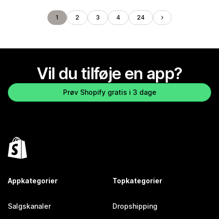
1
2
3
4
24
Vil du tilføje en app?
Prøv Shopify gratis i 3 dage
Appkategorier
Topkategorier
Salgskanaler
Dropshipping