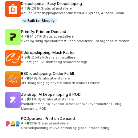
Dropshipman: Easy Dropshipping
ud af 5 stjerner
4,4
(281)
•
Gratis at installere
281 anmeldelser i alt
Alt i én-dropshippingleverandør med AliExpress, Alibaba, Temu
Built for Shopify
Printify: Print on Demand
ud af 5 stjerner
4,7
(4.311)
•
Gratis at installere
4311 anmeldelser i alt
Skab og sælg specialfremstillede produkter – vi tager os af resten.
CJdropshipping: Much Faster
ud af 5 stjerner
4,9
(2.542)
•
Gratis at installere
2542 anmeldelser i alt
Du sælger – vi skaffer og sender for dig!
BSDropshipping: Order Fulfill
ud af 5 stjerner
4,7
(49)
•
Gratis at installere
49 anmeldelser i alt
3PL-klargøring og private label til brands i vækst
Zendrop: AI Dropshipping & POD
ud af 5 stjerner
4,5
(1.166)
•
Gratis at installere
1166 anmeldelser i alt
Produkter med høj avance. Amerikanske leverandører. Hurtig
klargøring. POD.
PODpartner: Print on Demand
ud af 5 stjerner
4,7
(31)
•
Gratis at installere
31 anmeldelser i alt
Onlinetilpasning af kvalitetstøj og global dropshipping