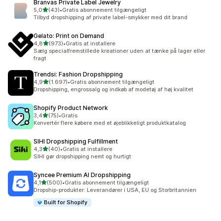
Branvas Private Label Jewelry
ud af 5 stjerner
5,0
(43)
•
Gratis abonnement tilgængeligt
43 anmeldelser i alt
Tilbyd dropshipping af private label-smykker med dit brand
Gelato: Print on Demand
ud af 5 stjerner
4,8
(973)
•
Gratis at installere
973 anmeldelser i alt
Sælg specialfremstillede kreationer uden at tænke på lager eller
fragt
Trendsi: Fashion Dropshipping
ud af 5 stjerner
4,9
(1.697)
•
Gratis abonnement tilgængeligt
1697 anmeldelser i alt
Dropshipping, engrossalg og indkøb af modetøj af høj kvalitet
Shopify Product Network
ud af 5 stjerner
3,4
(75)
•
Gratis
75 anmeldelser i alt
Konvertér flere købere med et øjeblikkeligt produktkatalog
SIHI Dropshipping Fulfillment
ud af 5 stjerner
4,3
(40)
•
Gratis at installere
40 anmeldelser i alt
SIHI gør dropshipping nemt og hurtigt
Syncee Premium AI Dropshipping
ud af 5 stjerner
4,1
(500)
•
Gratis abonnement tilgængeligt
500 anmeldelser i alt
Dropship-produkter: Leverandører i USA, EU og Storbritannien
Built for Shopify