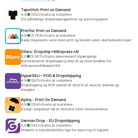
Tapstitch: Print on Demand
ud af 5 stjerner
4,8
(102)
•
Gratis at installere
102 anmeldelser i alt
Din pålidelige dropshippingpartner og sourcingagent
Printful: Print on Demand
ud af 5 stjerner
4,8
(3.704)
•
Gratis at installere
3704 anmeldelser i alt
Sælg tilpassede varer med print og broderi uden startomkostninger
DSers: Dropship+AliExpress+AI
ud af 5 stjerner
5,0
(5.907)
•
Gratis abonnement tilgængeligt
5907 anmeldelser i alt
Automatiseret dropshipping med AI og leverandører fra
AliExpress/Alibaba/USA
HyperSKU – POD & Dropshipping
ud af 5 stjerner
4,9
(267)
•
Gratis at installere
267 anmeldelser i alt
Dropshipping og POD samlet ét sted til at source, brande og
klargøre
Apliiq ‑ Print On Demand
ud af 5 stjerner
4,8
(294)
•
Gratis at installere
294 anmeldelser i alt
Design salgsklart tøj on demand uden minimumskrav
German Drop ‑ EU Dropshipping
ud af 5 stjerner
5,0
(142)
•
Gratis at installere
142 anmeldelser i alt
Strømlin e-handelsdriften lige fra sourcing til logistik.