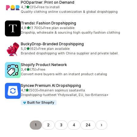
PODpartner: Print on Demand
/ 5 tähteä
4,7
(31)
•
Free to install
31 arvostelua yhteensä
Quality clothing online customization & global dropshipping
Trendsi: Fashion Dropshipping
/ 5 tähteä
4,8
(1 700)
•
Free plan available
1700 arvostelua yhteensä
Dropship, wholesale & sourcing high quality fashion clothing
BuckyDrop‑Branded Dropshipping
/ 5 tähteä
5,0
(62)
•
Free plan available
62 arvostelua yhteensä
Branded dropshipping with China supplier and private label.
Shopify Product Network
/ 5 tähteä
3,4
(75)
•
Free
75 arvostelua yhteensä
Convert more buyers with an instant product catalog
Syncee Premium AI Dropshipping
/ 5 tähteä
4,1
(503)
•
Ilmainen sopimus saatavilla
503 arvostelua yhteensä
Dropshipping-tuotteet Yhdysvallat, EU, Iso-Britannia+
Built for Shopify
1
2
3
4
24