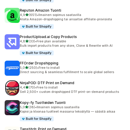
Built for Shopify
Reputon Amazon Tuonti
/ 5 tähteä
4,9
(651)
•
Ilmainen sopimus saatavilla
651 arvostelua yhteensä
Aloita Amazon-dropshipping tai ansaitse affiliate-provisiota
Built for Shopify
ProductUpload.ai Copy Products
/ 5 tähteä
4,8
(33)
•
Free plan available
33 arvostelua yhteensä
Bulk import products from any store, Clone & Rewrite with AI
Built for Shopify
FFOrder Dropshipping
/ 5 tähteä
5,0
(250)
•
Free to install
250 arvostelua yhteensä
Direct sourcing & seamless fulfillment to scale global sellers
NinjaPOD: DTF Print on Demand
/ 5 tähteä
4,4
(70)
•
Free to install
70 arvostelua yhteensä
Sell 2,500+ custom dropshipped DTF print-on-demand products
Kopy‑fy Tuotteiden Tuonti
/ 5 tähteä
5,0
(38)
•
Ilmainen sopimus saatavilla
38 arvostelua yhteensä
Kopioi ja kloonaa tuotteet massana tekoälyllä — säästä aikaa
Built for Shopify
Tapstitch: Print on Demand