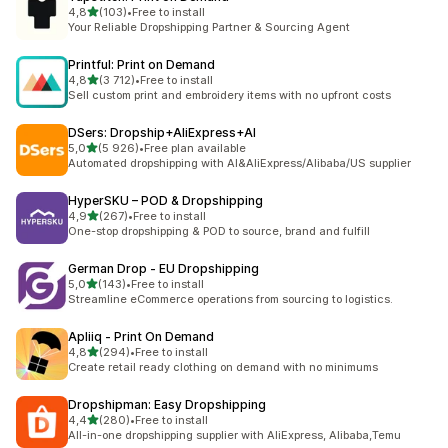
/ 5 tähteä
4,8
(103)
•
Free to install
103 arvostelua yhteensä
Your Reliable Dropshipping Partner & Sourcing Agent
Printful: Print on Demand
/ 5 tähteä
4,8
(3 712)
•
Free to install
3712 arvostelua yhteensä
Sell custom print and embroidery items with no upfront costs
DSers: Dropship+AliExpress+AI
/ 5 tähteä
5,0
(5 926)
•
Free plan available
5926 arvostelua yhteensä
Automated dropshipping with AI&AliExpress/Alibaba/US supplier
HyperSKU – POD & Dropshipping
/ 5 tähteä
4,9
(267)
•
Free to install
267 arvostelua yhteensä
One-stop dropshipping & POD to source, brand and fulfill
German Drop ‑ EU Dropshipping
/ 5 tähteä
5,0
(143)
•
Free to install
143 arvostelua yhteensä
Streamline eCommerce operations from sourcing to logistics.
Apliiq ‑ Print On Demand
/ 5 tähteä
4,8
(294)
•
Free to install
294 arvostelua yhteensä
Create retail ready clothing on demand with no minimums
Dropshipman: Easy Dropshipping
/ 5 tähteä
4,4
(280)
•
Free to install
280 arvostelua yhteensä
All-in-one dropshipping supplier with AliExpress, Alibaba,Temu