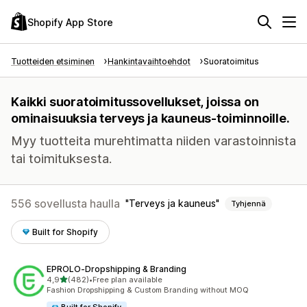
Shopify App Store
Tuotteiden etsiminen
Hankintavaihtoehdot
Suoratoimitus
Kaikki suoratoimitussovellukset, joissa on
ominaisuuksia terveys ja kauneus-toiminnoille.
Myy tuotteita murehtimatta niiden varastoinnista
tai toimituksesta.
556 sovellusta haulla
Terveys ja kauneus
Tyhjennä
Built for Shopify
EPROLO‑Dropshipping & Branding
/ 5 tähteä
4,9
(482)
•
Free plan available
482 arvostelua yhteensä
Fashion Dropshipping & Custom Branding without MOQ