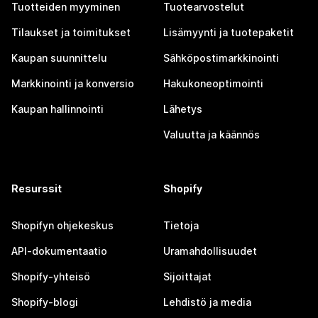
Tuotteiden myyminen
Tuotearvostelut
Tilaukset ja toimitukset
Lisämyynti ja tuotepaketit
Kaupan suunnittelu
Sähköpostimarkkinointi
Markkinointi ja konversio
Hakukoneoptimointi
Kaupan hallinnointi
Lähetys
Valuutta ja käännös
Resurssit
Shopify
Shopifyn ohjekeskus
Tietoja
API-dokumentaatio
Uramahdollisuudet
Shopify-yhteisö
Sijoittajat
Shopify-blogi
Lehdistö ja media