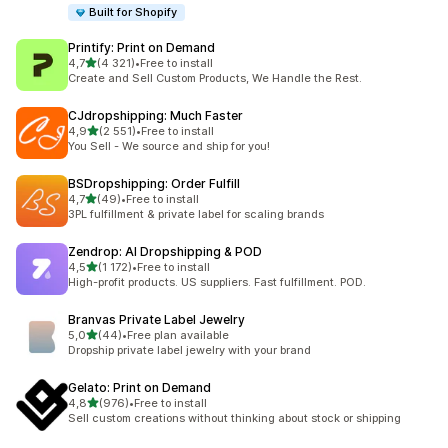
Built for Shopify
Printify: Print on Demand
/ 5 tähteä
4,7
(4 321)
•
Free to install
4321 arvostelua yhteensä
Create and Sell Custom Products, We Handle the Rest.
CJdropshipping: Much Faster
/ 5 tähteä
4,9
(2 551)
•
Free to install
2551 arvostelua yhteensä
You Sell - We source and ship for you!
BSDropshipping: Order Fulfill
/ 5 tähteä
4,7
(49)
•
Free to install
49 arvostelua yhteensä
3PL fulfillment & private label for scaling brands
Zendrop: AI Dropshipping & POD
/ 5 tähteä
4,5
(1 172)
•
Free to install
1172 arvostelua yhteensä
High-profit products. US suppliers. Fast fulfillment. POD.
Branvas Private Label Jewelry
/ 5 tähteä
5,0
(44)
•
Free plan available
44 arvostelua yhteensä
Dropship private label jewelry with your brand
Gelato: Print on Demand
/ 5 tähteä
4,8
(976)
•
Free to install
976 arvostelua yhteensä
Sell custom creations without thinking about stock or shipping