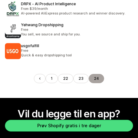
DRPX ‑ AI Product Intelligence
From $39/month
AI-powered AliExpress product research and winner discovery.
Yehwang Dropshipping
Free
You sell, we source and ship for you.
usgofulfill
Free
Quick & easy dropshipping tool
1
22
23
24
Vil du legge til en app?
Prøv Shopify gratis i tre dager