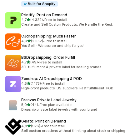
Built for Shopify
Printify: Print on Demand
de 5 estrelas
4,7
(4.322)
•
Free to install
4322 total de avaliações
Create and Sell Custom Products, We Handle the Rest.
CJdropshipping: Much Faster
de 5 estrelas
4,9
(2.552)
•
Free to install
2552 total de avaliações
You Sell - We source and ship for you!
BSDropshipping: Order Fulfill
de 5 estrelas
4,7
(49)
•
Free to install
49 total de avaliações
3PL fulfillment & private label for scaling brands
Zendrop: AI Dropshipping & POD
de 5 estrelas
4,5
(1.173)
•
Free to install
1173 total de avaliações
High-profit products. US suppliers. Fast fulfillment. POD.
Branvas Private Label Jewelry
de 5 estrelas
5,0
(44)
•
Free plan available
44 total de avaliações
Dropship private label jewelry with your brand
Gelato: Print on Demand
de 5 estrelas
4,8
(976)
•
Free to install
976 total de avaliações
Sell custom creations without thinking about stock or shipping