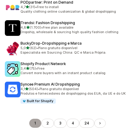
PODpartner: Print on Demand
de 5 estrelas
4,7
(31)
•
Free to install
31 total de avaliações
Quality clothing online customization & global dropshipping
Trendsi: Fashion Dropshipping
de 5 estrelas
4,8
(1.700)
•
Free plan available
1700 total de avaliações
Dropship, wholesale & sourcing high quality fashion clothing
BuckyDrop‑Dropshipping e Marca
de 5 estrelas
5,0
(62)
•
Plano gratuito disponível
62 total de avaliações
Especialista em Sourcing China: QC e Marca Própria.
Shopify Product Network
de 5 estrelas
3,4
(75)
•
Free
75 total de avaliações
Convert more buyers with an instant product catalog
Syncee Premium AI Dropshipping
de 5 estrelas
4,1
(504)
•
Plano gratuito disponível
504 total de avaliações
Produtos e fornecedores de dropshipping dos EUA, da UE e do UK
Built for Shopify
1
2
3
4
24