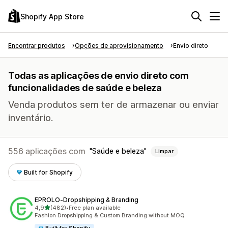
Shopify App Store
Encontrar produtos
Opções de aprovisionamento
Envio direto
Todas as aplicações de envio direto com
funcionalidades de saúde e beleza
Venda produtos sem ter de armazenar ou enviar
inventário.
556 aplicações com
Saúde e beleza
Limpar
Built for Shopify
EPROLO‑Dropshipping & Branding
de 5 estrelas
4,9
(482)
•
Free plan available
482 total de avaliações
Fashion Dropshipping & Custom Branding without MOQ