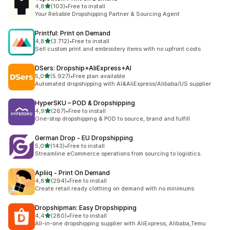
de 5 estrelas
4,8
(103)
•
Free to install
103 total de avaliações
Your Reliable Dropshipping Partner & Sourcing Agent
Printful: Print on Demand
de 5 estrelas
4,8
(3.712)
•
Free to install
3712 total de avaliações
Sell custom print and embroidery items with no upfront costs
DSers: Dropship+AliExpress+AI
de 5 estrelas
5,0
(5.927)
•
Free plan available
5927 total de avaliações
Automated dropshipping with AI&AliExpress/Alibaba/US supplier
HyperSKU – POD & Dropshipping
de 5 estrelas
4,9
(267)
•
Free to install
267 total de avaliações
One-stop dropshipping & POD to source, brand and fulfill
German Drop ‑ EU Dropshipping
de 5 estrelas
5,0
(143)
•
Free to install
143 total de avaliações
Streamline eCommerce operations from sourcing to logistics.
Apliiq ‑ Print On Demand
de 5 estrelas
4,8
(294)
•
Free to install
294 total de avaliações
Create retail ready clothing on demand with no minimums
Dropshipman: Easy Dropshipping
de 5 estrelas
4,4
(280)
•
Free to install
280 total de avaliações
All-in-one dropshipping supplier with AliExpress, Alibaba,Temu