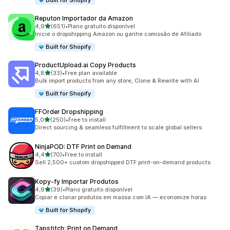
Built for Shopify
Reputon Importador da Amazon
de 5 estrelas
4,9
(651)
•
Plano gratuito disponível
651 total de avaliações
Inicie o dropshipping Amazon ou ganhe comissão de Afiliado
Built for Shopify
ProductUpload.ai Copy Products
de 5 estrelas
4,8
(33)
•
Free plan available
33 total de avaliações
Bulk import products from any store, Clone & Rewrite with AI
Built for Shopify
FFOrder Dropshipping
de 5 estrelas
5,0
(250)
•
Free to install
250 total de avaliações
Direct sourcing & seamless fulfillment to scale global sellers
NinjaPOD: DTF Print on Demand
de 5 estrelas
4,4
(70)
•
Free to install
70 total de avaliações
Sell 2,500+ custom dropshipped DTF print-on-demand products
Kopy‑fy Importar Produtos
de 5 estrelas
4,9
(39)
•
Plano gratuito disponível
39 total de avaliações
Copiar e clonar produtos em massa com IA — economize horas
Built for Shopify
Tapstitch: Print on Demand