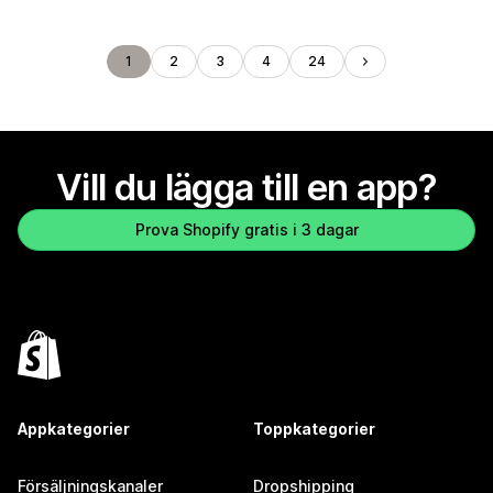
1
2
3
4
24
Vill du lägga till en app?
Prova Shopify gratis i 3 dagar
Appkategorier
Toppkategorier
Försäljningskanaler
Dropshipping