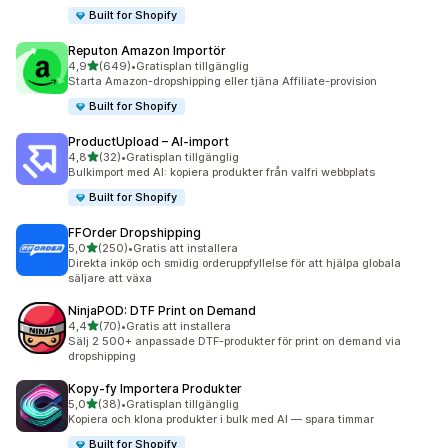
Built for Shopify
Reputon Amazon Importör
av 5 stjärnor
4,9
(649)
•
Gratisplan tillgänglig
649 recensioner totalt
Starta Amazon-dropshipping eller tjäna Affiliate-provision
Built for Shopify
ProductUpload – AI‑import
av 5 stjärnor
4,8
(32)
•
Gratisplan tillgänglig
32 recensioner totalt
Bulkimport med AI: kopiera produkter från valfri webbplats
Built for Shopify
FFOrder Dropshipping
av 5 stjärnor
5,0
(250)
•
Gratis att installera
250 recensioner totalt
Direkta inköp och smidig orderuppfyllelse för att hjälpa globala
säljare att växa
NinjaPOD: DTF Print on Demand
av 5 stjärnor
4,4
(70)
•
Gratis att installera
70 recensioner totalt
Sälj 2 500+ anpassade DTF-produkter för print on demand via
dropshipping
Kopy‑fy Importera Produkter
av 5 stjärnor
5,0
(38)
•
Gratisplan tillgänglig
38 recensioner totalt
Kopiera och klona produkter i bulk med AI — spara timmar
Built for Shopify