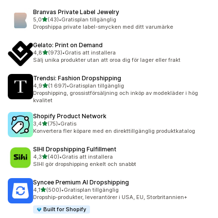
Branvas Private Label Jewelry
av 5 stjärnor
5,0
(43)
•
Gratisplan tillgänglig
43 recensioner totalt
Dropshippa private label-smycken med ditt varumärke
Gelato: Print on Demand
av 5 stjärnor
4,8
(973)
•
Gratis att installera
973 recensioner totalt
Sälj unika produkter utan att oroa dig för lager eller frakt
Trendsi: Fashion Dropshipping
av 5 stjärnor
4,9
(1 697)
•
Gratisplan tillgänglig
1697 recensioner totalt
Dropshipping, grossistförsäljning och inköp av modekläder i hög
kvalitet
Shopify Product Network
av 5 stjärnor
3,4
(75)
•
Gratis
75 recensioner totalt
Konvertera fler köpare med en direkttillgänglig produktkatalog
SIHI Dropshipping Fulfillment
av 5 stjärnor
4,3
(40)
•
Gratis att installera
40 recensioner totalt
SIHI gör dropshipping enkelt och snabbt
Syncee Premium AI Dropshipping
av 5 stjärnor
4,1
(500)
•
Gratisplan tillgänglig
500 recensioner totalt
Dropship-produkter, leverantörer i USA, EU, Storbritannien+
Built for Shopify