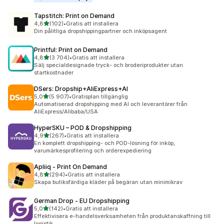
Tapstitch: Print on Demand
av 5 stjärnor
4,8
(102)
•
Gratis att installera
102 recensioner totalt
Din pålitliga dropshippingpartner och inköpsagent
Printful: Print on Demand
av 5 stjärnor
4,8
(3 704)
•
Gratis att installera
3704 recensioner totalt
Sälj specialdesignade tryck- och broderiprodukter utan
startkostnader
DSers: Dropship+AliExpress+AI
av 5 stjärnor
5,0
(5 907)
•
Gratisplan tillgänglig
5907 recensioner totalt
Automatiserad dropshipping med AI och leverantörer från
AliExpress/Alibaba/USA
HyperSKU – POD & Dropshipping
av 5 stjärnor
4,9
(267)
•
Gratis att installera
267 recensioner totalt
En komplett dropshipping- och POD-lösning för inköp,
varumärkesprofilering och orderexpediering
Apliiq ‑ Print On Demand
av 5 stjärnor
4,8
(294)
•
Gratis att installera
294 recensioner totalt
Skapa butiksfärdiga kläder på begäran utan minimikrav
German Drop ‑ EU Dropshipping
av 5 stjärnor
5,0
(142)
•
Gratis att installera
142 recensioner totalt
Effektivisera e-handelsverksamheten från produktanskaffning till
logistik.