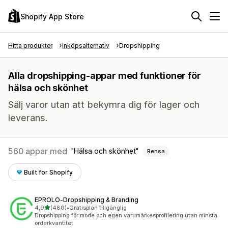
Shopify App Store
Hitta produkter
Inköpsalternativ
Dropshipping
Alla dropshipping-appar med funktioner för
hälsa och skönhet
Sälj varor utan att bekymra dig för lager och
leverans.
560 appar med
Hälsa och skönhet
Rensa
Built for Shopify
EPROLO‑Dropshipping & Branding
av 5 stjärnor
4,9
(480)
•
Gratisplan tillgänglig
480 recensioner totalt
Dropshipping för mode och egen varumärkesprofilering utan minsta
orderkvantitet