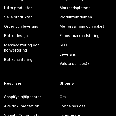
Hitta produkter
Marknadsplatser
Sälja produkter
Produktomdömen
Order och leverans
Merförsäljning och paket
Butiksdesign
E-postmarknadsföring
Marknadsföring och
SEO
konvertering
Leverans
Butikshantering
Valuta och språk
Resurser
Shopify
Shopifys hjälpcenter
Om
API-dokumentation
Jobba hos oss
Shopify Community
Investerare