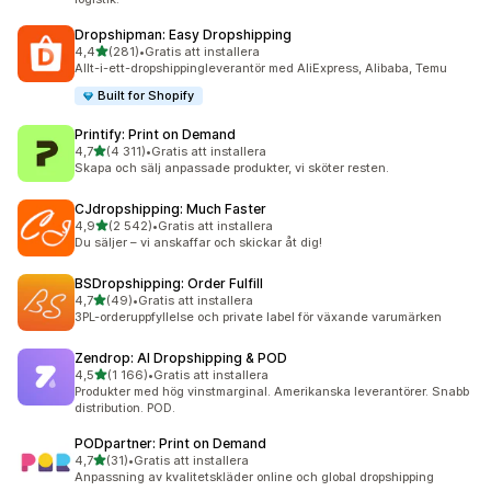
Dropshipman: Easy Dropshipping
av 5 stjärnor
4,4
(281)
•
Gratis att installera
281 recensioner totalt
Allt-i-ett-dropshippingleverantör med AliExpress, Alibaba, Temu
Built for Shopify
Printify: Print on Demand
av 5 stjärnor
4,7
(4 311)
•
Gratis att installera
4311 recensioner totalt
Skapa och sälj anpassade produkter, vi sköter resten.
CJdropshipping: Much Faster
av 5 stjärnor
4,9
(2 542)
•
Gratis att installera
2542 recensioner totalt
Du säljer – vi anskaffar och skickar åt dig!
BSDropshipping: Order Fulfill
av 5 stjärnor
4,7
(49)
•
Gratis att installera
49 recensioner totalt
3PL-orderuppfyllelse och private label för växande varumärken
Zendrop: AI Dropshipping & POD
av 5 stjärnor
4,5
(1 166)
•
Gratis att installera
1166 recensioner totalt
Produkter med hög vinstmarginal. Amerikanska leverantörer. Snabb
distribution. POD.
PODpartner: Print on Demand
av 5 stjärnor
4,7
(31)
•
Gratis att installera
31 recensioner totalt
Anpassning av kvalitetskläder online och global dropshipping