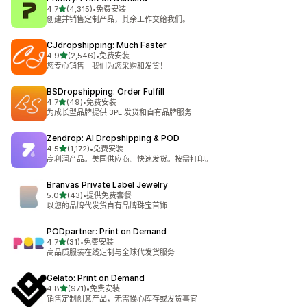
星（满分 5 星）
4.7
(4,315)
•
免费安装
总共 4315 条评论
创建并销售定制产品，其余工作交给我们。
CJdropshipping: Much Faster
星（满分 5 星）
4.9
(2,546)
•
免费安装
总共 2546 条评论
您专心销售 - 我们为您采购和发货！
BSDropshipping: Order Fulfill
星（满分 5 星）
4.7
(49)
•
免费安装
总共 49 条评论
为成长型品牌提供 3PL 发货和自有品牌服务
Zendrop: AI Dropshipping & POD
星（满分 5 星）
4.5
(1,172)
•
免费安装
总共 1172 条评论
高利润产品。美国供应商。快速发货。按需打印。
Branvas Private Label Jewelry
星（满分 5 星）
5.0
(43)
•
提供免费套餐
总共 43 条评论
以您的品牌代发货自有品牌珠宝首饰
PODpartner: Print on Demand
星（满分 5 星）
4.7
(31)
•
免费安装
总共 31 条评论
高品质服装在线定制与全球代发货服务
Gelato: Print on Demand
星（满分 5 星）
4.8
(971)
•
免费安装
总共 971 条评论
销售定制创意产品，无需操心库存或发货事宜