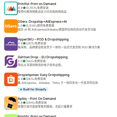
Printful: Print on Demand
星（满分 5 星）
4.8
(3,707)
•
免费安装
总共 3707 条评论
零预付费用销售自定义印花和刺绣商品
DSers: Dropship+AliExpress+AI
星（满分 5 星）
5.0
(5,914)
•
提供免费套餐
总共 5914 条评论
结合 AI 和 AliExpress/Alibaba/美国供应商的自动代发货功能
HyperSKU – POD & Dropshipping
星（满分 5 星）
4.9
(267)
•
免费安装
总共 267 条评论
集采购、品牌建设和发货于一体的一站式代发货和 POD 解决方案
German Drop ‑ EU Dropshipping
星（满分 5 星）
5.0
(142)
•
免费安装
总共 142 条评论
简化从寻源到物流的电子商务运营。
Dropshipman: Easy Dropshipping
星（满分 5 星）
4.4
(281)
•
免费安装
总共 281 条评论
集 AliExpress、Alibaba、Temu 于一体的多合一代发货供应商
Built for Shopify
Apliiq ‑ Print On Demand
星（满分 5 星）
4.8
(294)
•
免费安装
总共 294 条评论
按需打造可直接零售的服装，无起订量要求
Printify: Print on Demand