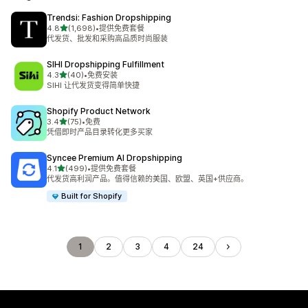
Trendsi: Fashion Dropshipping
星（满分 5 星）
4.8
(1,698)
•
提供免费套餐
总共 1698 条评论
代发货、批发和采购高品质时尚服装
SIHI Dropshipping Fulfillment
星（满分 5 星）
4.3
(40)
•
免费安装
总共 40 条评论
SIHI 让代发货变得简单快捷
Shopify Product Network
星（满分 5 星）
3.4
(75)
•
免费
总共 75 条评论
凭借即时产品目录转化更多买家
Syncee Premium AI Dropshipping
星（满分 5 星）
4.1
(499)
•
提供免费套餐
总共 499 条评论
代发货高利润产品。值得信赖的美国、欧盟、英国+供应商。
Built for Shopify
1
2
3
4
24