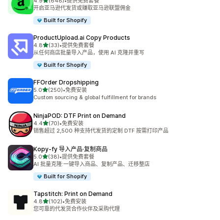
星（满分 5 星）
4.9
(648)
•
提供免费套餐
总共 648 条评论
开启亚马逊代发货或赚取亚马逊联盟佣金
Built for Shopify
ProductUpload.ai Copy Products
星（满分 5 星）
4.8
(33)
•
提供免费套餐
总共 33 条评论
从任何商店批量导入产品，使用 AI 克隆并重写
Built for Shopify
FFOrder Dropshipping
星（满分 5 星）
5.0
(250)
•
免费安装
总共 250 条评论
Custom sourcing & global fulfillment for brands
NinjaPOD: DTF Print on Demand
星（满分 5 星）
4.4
(70)
•
免费安装
总共 70 条评论
销售超过 2,500 种支持代发货的定制 DTF 按需打印产品
Kopy‑fy 导入产品·复制商品
星（满分 5 星）
5.0
(38)
•
提供免费套餐
总共 38 条评论
AI 批量克隆:一键导入商品、复制产品、迁移整店
Built for Shopify
Tapstitch: Print on Demand
星（满分 5 星）
4.8
(102)
•
免费安装
总共 102 条评论
您可靠的代发货合作伙伴及采购代理