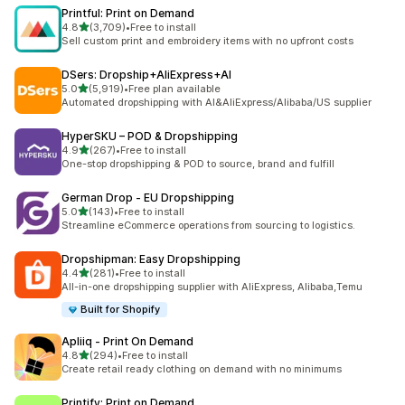
Printful: Print on Demand
滿分 5 顆星
4.8
(3,709)
•
Free to install
共有 3709 則評價
Sell custom print and embroidery items with no upfront costs
DSers: Dropship+AliExpress+AI
滿分 5 顆星
5.0
(5,919)
•
Free plan available
共有 5919 則評價
Automated dropshipping with AI&AliExpress/Alibaba/US supplier
HyperSKU – POD & Dropshipping
滿分 5 顆星
4.9
(267)
•
Free to install
共有 267 則評價
One-stop dropshipping & POD to source, brand and fulfill
German Drop ‑ EU Dropshipping
滿分 5 顆星
5.0
(143)
•
Free to install
共有 143 則評價
Streamline eCommerce operations from sourcing to logistics.
Dropshipman: Easy Dropshipping
滿分 5 顆星
4.4
(281)
•
Free to install
共有 281 則評價
All-in-one dropshipping supplier with AliExpress, Alibaba,Temu
Built for Shopify
Apliiq ‑ Print On Demand
滿分 5 顆星
4.8
(294)
•
Free to install
共有 294 則評價
Create retail ready clothing on demand with no minimums
Printify: Print on Demand