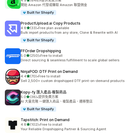
滿分 5 顆星
4.9
(648)
•
提供免費方案
共有 648 則評價
開始 Amazon 代發或賺取 Amazon 聯盟佣金
Built for Shopify
ProductUpload.ai Copy Products
滿分 5 顆星
4.8
(33)
•
Free plan available
共有 33 則評價
Bulk import products from any store, Clone & Rewrite with AI
Built for Shopify
FFOrder Dropshipping
滿分 5 顆星
5.0
(250)
•
Free to install
共有 250 則評價
Direct sourcing & seamless fulfillment to scale global sellers
NinjaPOD: DTF Print on Demand
滿分 5 顆星
4.4
(70)
•
Free to install
共有 70 則評價
Sell 2,500+ custom dropshipped DTF print-on-demand products
Kopy‑fy 匯入產品·複製商品
滿分 5 顆星
5.0
(38)
•
提供免費方案
共有 38 則評價
AI 大量克隆:一鍵匯入商品、複製產品、遷移整店
Built for Shopify
Tapstitch: Print on Demand
滿分 5 顆星
4.8
(102)
•
Free to install
共有 102 則評價
Your Reliable Dropshipping Partner & Sourcing Agent