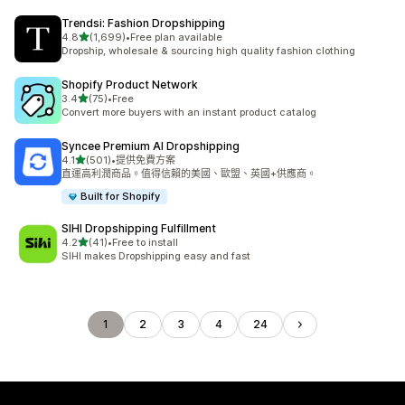
Trendsi: Fashion Dropshipping
滿分 5 顆星
4.8
(1,699)
•
Free plan available
共有 1699 則評價
Dropship, wholesale & sourcing high quality fashion clothing
Shopify Product Network
滿分 5 顆星
3.4
(75)
•
Free
共有 75 則評價
Convert more buyers with an instant product catalog
Syncee Premium AI Dropshipping
滿分 5 顆星
4.1
(501)
•
提供免費方案
共有 501 則評價
直運高利潤商品。值得信賴的美國、歐盟、英國+供應商。
Built for Shopify
SIHI Dropshipping Fulfillment
滿分 5 顆星
4.2
(41)
•
Free to install
共有 41 則評價
SIHI makes Dropshipping easy and fast
1
2
3
4
24