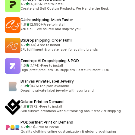
滿分 5 顆星
4.7
(4,318)
•
Free to install
共有 4318 則評價
Create and Sell Custom Products, We Handle the Rest.
CJdropshipping: Much Faster
滿分 5 顆星
4.9
(2,550)
•
Free to install
共有 2550 則評價
You Sell - We source and ship for you!
BSDropshipping: Order Fulfill
滿分 5 顆星
4.7
(49)
•
Free to install
共有 49 則評價
3PL fulfillment & private label for scaling brands
Zendrop: AI Dropshipping & POD
滿分 5 顆星
4.5
(1,174)
•
Free to install
共有 1174 則評價
High-profit products. US suppliers. Fast fulfillment. POD.
Branvas Private Label Jewelry
滿分 5 顆星
5.0
(44)
•
Free plan available
共有 44 則評價
Dropship private label jewelry with your brand
Gelato: Print on Demand
滿分 5 顆星
4.8
(972)
•
Free to install
共有 972 則評價
Sell custom creations without thinking about stock or shipping
PODpartner: Print on Demand
滿分 5 顆星
4.7
(31)
•
Free to install
共有 31 則評價
Quality clothing online customization & global dropshipping