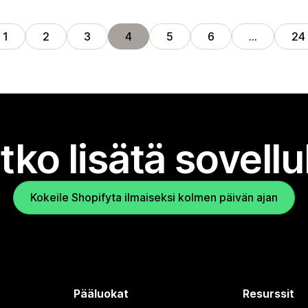
1
2
3
4
5
6
…
24
tko lisätä sovell
Kokeile Shopifyta ilmaiseksi kolmen päivän ajan
Pääluokat
Resurssit