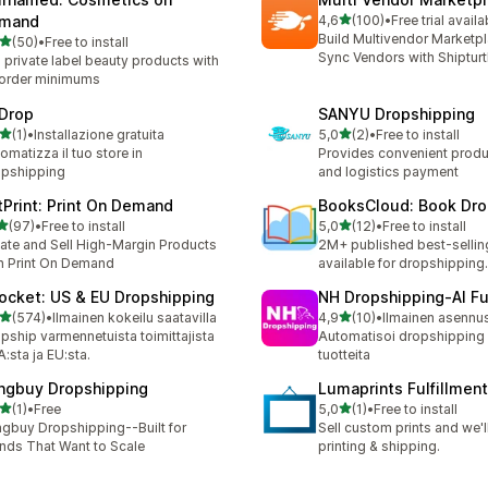
/ 5 tähteä
mand
4,6
(100)
•
Free trial availa
100 arvostelua yhteensä
Build Multivendor Marketp
/ 5 tähteä
(50)
•
Free to install
arvostelua yhteensä
Sync Vendors with Shipturt
l private label beauty products with
order minimums
Drop
SANYU Dropshipping
/ 5 tähteä
/ 5 tähteä
(1)
•
Installazione gratuita
5,0
(2)
•
Free to install
rvostelua yhteensä
2 arvostelua yhteensä
omatizza il tuo store in
Provides convenient produ
pshipping
and logistics payment
tPrint: Print On Demand
BooksCloud: Book Dro
/ 5 tähteä
/ 5 tähteä
(97)
•
Free to install
5,0
(12)
•
Free to install
arvostelua yhteensä
12 arvostelua yhteensä
ate and Sell High-Margin Products
2M+ published best-selli
h Print On Demand
available for dropshipping.
ocket: US & EU Dropshipping
NH Dropshipping‑AI Fu
/ 5 tähteä
/ 5 tähteä
(574)
•
Ilmainen kokeilu saatavilla
4,9
(10)
•
Ilmainen asennu
 arvostelua yhteensä
10 arvostelua yhteensä
pship varmennetuista toimittajista
Automatisoi dropshipping –
:sta ja EU:sta.
tuotteita
ngbuy Dropshipping
Lumaprints Fulfillment
/ 5 tähteä
/ 5 tähteä
(1)
•
Free
5,0
(1)
•
Free to install
rvostelua yhteensä
1 arvostelua yhteensä
gbuy Dropshipping--Built for
Sell custom prints and we'l
nds That Want to Scale
printing & shipping.