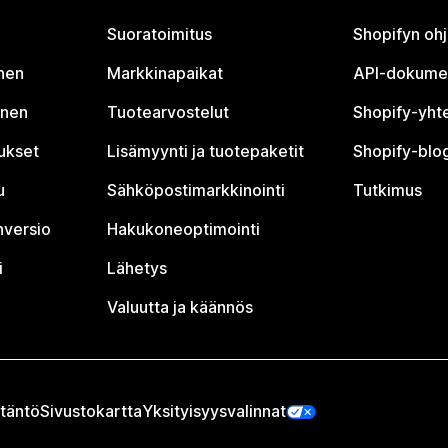
Suoratoimitus
Shopifyn oh
nen
Markkinapaikat
API-dokume
inen
Tuotearvostelut
Shopify-yht
tukset
Lisämyynti ja tuotepaketit
Shopify-blog
u
Sähköpostimarkkinointi
Tutkimus
nversio
Hakukoneoptimointi
i
Lähetys
Valuutta ja käännös
täntö
Sivustokartta
Yksityisyysvalinnat