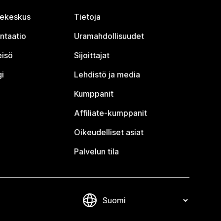
jekeskus
Tietoja
ntaatio
Uramahdollisuudet
eisö
Sijoittajat
i
Lehdistö ja media
Kumppanit
Affiliate-kumppanit
Oikeudelliset asiat
Palvelun tila