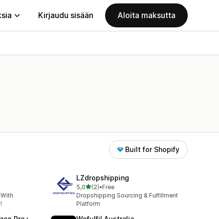
ksia
Kirjaudu sisään
Aloita maksutta
Built for Shopify
LZdropshipping
/ 5 tähteä
5,0
(2)
•
Free
2 arvostelua yhteensä
 With
Dropshipping Sourcing & Fulfillment
!
Platform
lace Pro+
Wefulfil Australia