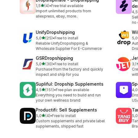
/ 5 tähteä
1,5
(4)
•
Free trial available
de
4 arvostelua yhteensä
Import unlimited products from
4,5
50 
aliexpress, ebay, more..
Sel
no 
UnifyDropshipping
Wi
/ 5 tähteä
5,0
(25)
•
Free to install
5,0
25 arvostelua yhteensä
1 a
Reliable UnifyDropshipping &
Aut
Wholesale Supplier For E-Commerce
Dro
GSRDropshipping
Je
/ 5 tähteä
5,0
(30)
•
Free to install
3,1
30 arvostelua yhteensä
97 
Purchase from the factory and quickly
Cre
inspect and ship for you
wit
Supliful: Dropship Supplements
Sp
/ 5 tähteä
4,5
(151)
•
Free plan available
4,0
151 arvostelua yhteensä
574
Everything you need to build and run
Dro
your own wellness brand
USA
Productifi: Sell Supplements
Ta
/ 5 tähteä
5,0
(4)
•
Free to install
5,0
4 arvostelua yhteensä
1 a
Custom supplements and private label
Tan
supplements, shipped fast
Bra