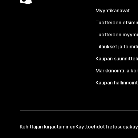
Myyntikanavat
Tuotteiden etsimi
Tuotteiden myym
Tilaukset ja toimi
Kaupan suunnittel
Markkinointi ja ko
Kaupan hallinnoint
Kehittäjän kirjautuminen
Käyttöehdot
Tietosuojakäy