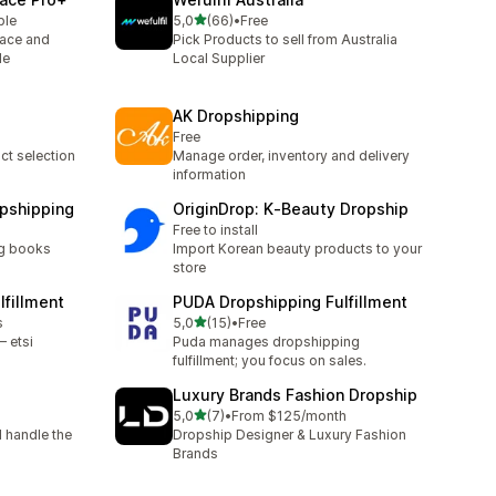
/ 5 tähteä
ble
5,0
(66)
•
Free
66 arvostelua yhteensä
lace and
Pick Products to sell from Australia
le
Local Supplier
AK Dropshipping
Free
ct selection
Manage order, inventory and delivery
information
pshipping
OriginDrop: K‑Beauty Dropship
Free to install
ng books
Import Korean beauty products to your
store
lfillment
PUDA Dropshipping Fulfillment
/ 5 tähteä
s
5,0
(15)
•
Free
15 arvostelua yhteensä
 etsi
Puda manages dropshipping
fulfillment; you focus on sales.
Luxury Brands Fashion Dropship
/ 5 tähteä
5,0
(7)
•
From $125/month
7 arvostelua yhteensä
l handle the
Dropship Designer & Luxury Fashion
Brands