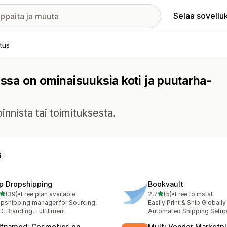
Selaa sovellu
tus
issa on ominaisuuksia koti ja puutarha-
nnista tai toimituksesta.
ä
p Dropshipping
Bookvault
/ 5 tähteä
/ 5 tähteä
(39)
•
Free plan available
2,7
(5)
•
Free to install
arvostelua yhteensä
5 arvostelua yhteensä
pshipping manager for Sourcing,
Easily Print & Ship Globally
, Branding, Fulfillment
Automated Shipping Setup
lfnamed: Cosmetics on
Multi Vendor Marketp