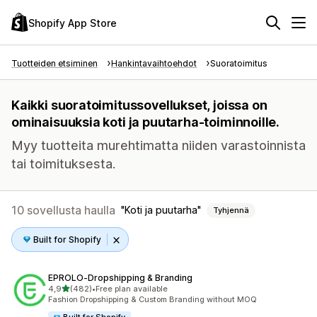
Shopify App Store
Tuotteiden etsiminen
Hankintavaihtoehdot
Suoratoimitus
Kaikki suoratoimitussovellukset, joissa on
ominaisuuksia koti ja puutarha-toiminnoille.
Myy tuotteita murehtimatta niiden varastoinnista
tai toimituksesta.
10 sovellusta haulla
Koti ja puutarha
Tyhjennä
Built for Shopify
EPROLO‑Dropshipping & Branding
/ 5 tähteä
4,9
(482)
•
Free plan available
482 arvostelua yhteensä
Fashion Dropshipping & Custom Branding without MOQ