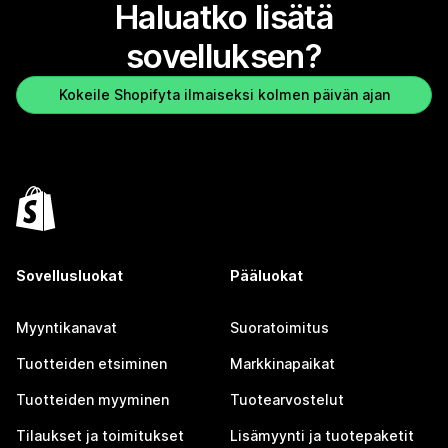
Haluatko lisätä
sovelluksen?
Kokeile Shopifyta ilmaiseksi kolmen päivän ajan
Sovellusluokat
Pääluokat
Myyntikanavat
Suoratoimitus
Tuotteiden etsiminen
Markkinapaikat
Tuotteiden myyminen
Tuotearvostelut
Tilaukset ja toimitukset
Lisämyynti ja tuotepaketit