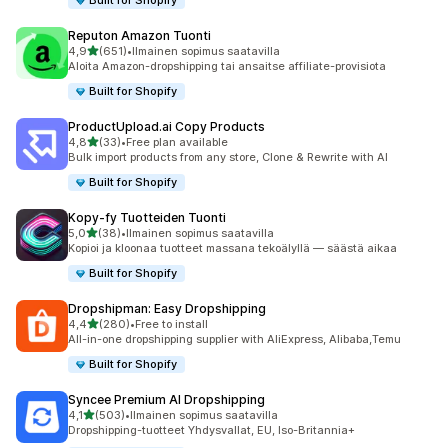
Built for Shopify
Reputon Amazon Tuonti
/ 5 tähteä
4,9
(651)
•
Ilmainen sopimus saatavilla
651 arvostelua yhteensä
Aloita Amazon-dropshipping tai ansaitse affiliate-provisiota
Built for Shopify
ProductUpload.ai Copy Products
/ 5 tähteä
4,8
(33)
•
Free plan available
33 arvostelua yhteensä
Bulk import products from any store, Clone & Rewrite with AI
Built for Shopify
Kopy‑fy Tuotteiden Tuonti
/ 5 tähteä
5,0
(38)
•
Ilmainen sopimus saatavilla
38 arvostelua yhteensä
Kopioi ja kloonaa tuotteet massana tekoälyllä — säästä aikaa
Built for Shopify
Dropshipman: Easy Dropshipping
/ 5 tähteä
4,4
(280)
•
Free to install
280 arvostelua yhteensä
All-in-one dropshipping supplier with AliExpress, Alibaba,Temu
Built for Shopify
Syncee Premium AI Dropshipping
/ 5 tähteä
4,1
(503)
•
Ilmainen sopimus saatavilla
503 arvostelua yhteensä
Dropshipping-tuotteet Yhdysvallat, EU, Iso-Britannia+