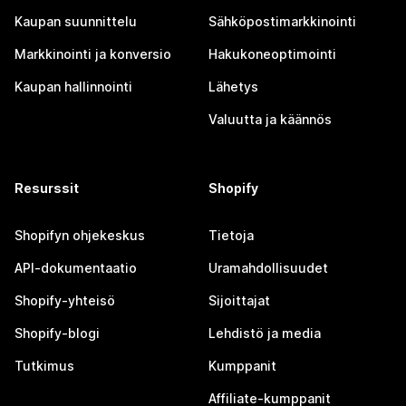
Kaupan suunnittelu
Sähköpostimarkkinointi
Markkinointi ja konversio
Hakukoneoptimointi
Kaupan hallinnointi
Lähetys
Valuutta ja käännös
Resurssit
Shopify
Shopifyn ohjekeskus
Tietoja
API-dokumentaatio
Uramahdollisuudet
Shopify-yhteisö
Sijoittajat
Shopify-blogi
Lehdistö ja media
Tutkimus
Kumppanit
Affiliate-kumppanit