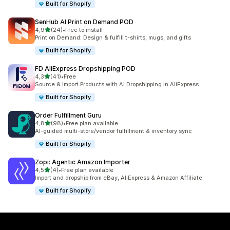
Built for Shopify
SenHub AI Print on Demand POD
/ 5 tähteä
4,9
(24)
•
Free to install
24 arvostelua yhteensä
Print on Demand: Design & fulfill t-shirts, mugs, and gifts
Built for Shopify
FD AliExpress Dropshipping POD
/ 5 tähteä
4,3
(41)
•
Free
41 arvostelua yhteensä
Source & Import Products with AI Dropshipping in AliExpress
Built for Shopify
Order Fulfillment Guru
/ 5 tähteä
4,8
(98)
•
Free plan available
98 arvostelua yhteensä
AI-guided multi-store/vendor fulfillment & inventory sync
Built for Shopify
Zopi: Agentic Amazon Importer
/ 5 tähteä
4,5
(4)
•
Free plan available
4 arvostelua yhteensä
Import and dropship from eBay, AliExpress & Amazon Affiliate
Built for Shopify