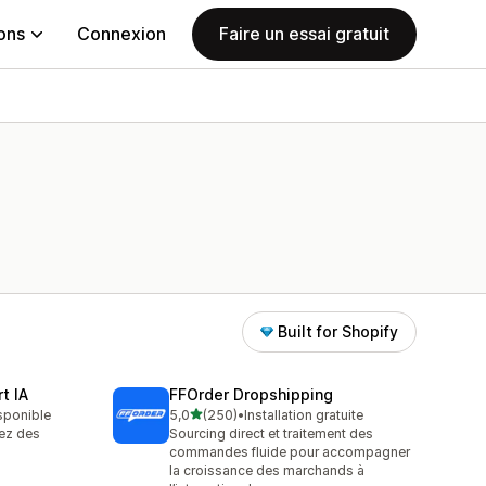
ions
Connexion
Faire un essai gratuit
Built for Shopify
t IA
FFOrder Dropshipping
étoile(s) sur 5
isponible
5,0
(250)
•
Installation gratuite
250 avis au total
iez des
Sourcing direct et traitement des
commandes fluide pour accompagner
la croissance des marchands à