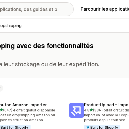
Parcourir les applicat
ropshipping
pping avec des fonctionnalités
 leur stockage ou de leur expédition.
r
puton Amazon Importer
ProductUpload – Impor
étoile(s) sur 5
étoile(s) sur 5
(647)
•
Forfait gratuit disponible
4,8
(33)
•
Forfait gratuit d
 avis au total
33 avis au total
cez un dropshipping Amazon ou
Import en lot avec IA : cop
nez en affiliation Amazon
produits depuis tout site
Built for Shopify
Built for Shopify