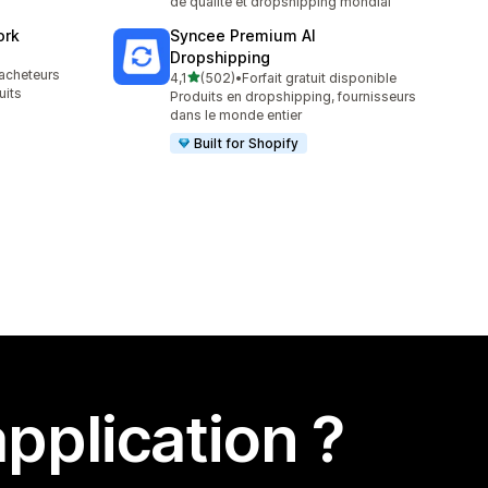
de qualité et dropshipping mondial
ork
Syncee Premium AI
Dropshipping
acheteurs
étoile(s) sur 5
4,1
(502)
•
Forfait gratuit disponible
502 avis au total
uits
Produits en dropshipping, fournisseurs
dans le monde entier
Built for Shopify
pplication ?