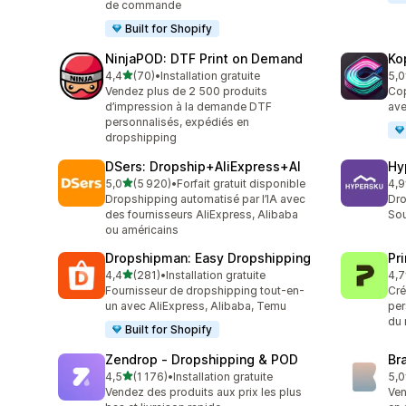
de commande
Built for Shopify
NinjaPOD: DTF Print on Demand
Ko
étoile(s) sur 5
4,4
(70)
•
Installation gratuite
5,0
70 avis au total
38 
Vendez plus de 2 500 produits
Cop
d’impression à la demande DTF
ave
personnalisés, expédiés en
dropshipping
DSers: Dropship+AliExpress+AI
Hy
étoile(s) sur 5
5,0
(5 920)
•
Forfait gratuit disponible
4,9
5920 avis au total
267
Dropshipping automatisé par l’IA avec
Dro
des fournisseurs AliExpress, Alibaba
Sou
ou américains
Dropshipman: Easy Dropshipping
Pr
étoile(s) sur 5
4,4
(281)
•
Installation gratuite
4,7
281 avis au total
431
Fournisseur de dropshipping tout-en-
Cré
un avec AliExpress, Alibaba, Temu
per
du 
Built for Shopify
Zendrop ‑ Dropshipping & POD
Br
étoile(s) sur 5
4,5
(1 176)
•
Installation gratuite
5,0
1176 avis au total
44 
Vendez des produits aux prix les plus
Ven