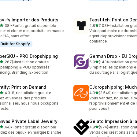
py‑fy Importer des Produits
Tapstitch: Print on D
étoile(s) sur 5
étoile(s) sur 5
(38)
•
Forfait gratuit disponible
4,8
(103)
•
Installation gra
avis au total
103 avis au total
ier et cloner des produits en masse
Votre partenaire de dropsh
c l'IA, sans effort
agent d’approvisionnemen
confiance
Built for Shopify
perSKU ‑ PRO Dropshipping
German Drop ‑ EU Dro
étoile(s) sur 5
étoile(s) sur 5
(267)
•
Installation gratuite
5,0
(143)
•
Installation gra
 avis au total
143 avis au total
pshipping & POD optimisés :
Simplifiez les opérations
rcing, Branding, Expédition
du sourçage à la logistique
intify: Print on Demand
CJdropshipping: Much
étoile(s) sur 5
étoile(s) sur 5
(4 318)
•
Installation gratuite
4,9
(2 549)
•
Installation g
8 avis au total
2549 avis au total
ez et vendez des produits
Vous vendez, nous nous 
sonnalisés, nous nous occupons
l’approvisionnement et de l
reste.
pour vous !
anvas Private Label Jewelry
Gelato Impression à 
étoile(s) sur 5
étoile(s) sur 5
(44)
•
Forfait gratuit disponible
4,8
(974)
•
Installation gra
avis au total
974 avis au total
dez des bijoux en marque blanche
Vends des créations sans 