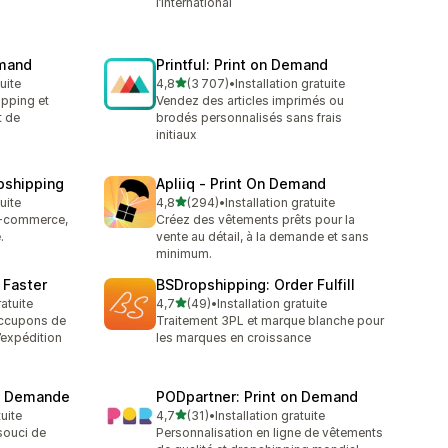
l’international
emand
Printful: Print on Demand
étoile(s) sur 5
tuite
4,8
(3 707)
•
Installation gratuite
3707 avis au total
ipping et
Vendez des articles imprimés ou
t de
brodés personnalisés sans frais
initiaux
pshipping
Apliiq ‑ Print On Demand
étoile(s) sur 5
tuite
4,8
(294)
•
Installation gratuite
294 avis au total
 e-commerce,
Créez des vêtements prêts pour la
.
vente au détail, à la demande et sans
minimum.
 Faster
BSDropshipping: Order Fulfill
étoile(s) sur 5
ratuite
4,7
(49)
•
Installation gratuite
49 avis au total
occupons de
Traitement 3PL et marque blanche pour
’expédition
les marques en croissance
la Demande
PODpartner: Print on Demand
étoile(s) sur 5
tuite
4,7
(31)
•
Installation gratuite
31 avis au total
souci de
Personnalisation en ligne de vêtements