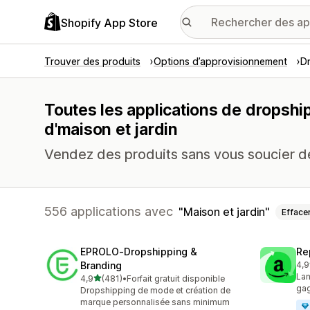
Shopify App Store
Trouver des produits
Options d’approvisionnement
D
Toutes les applications de dropshi
d'maison et jardin
Vendez des produits sans vous soucier de
556 applications avec
Maison et jardin
Efface
EPROLO‑Dropshipping &
Re
Branding
4,9
647
Lan
étoile(s) sur 5
4,9
(481)
•
Forfait gratuit disponible
481 avis au total
gag
Dropshipping de mode et création de
marque personnalisée sans minimum