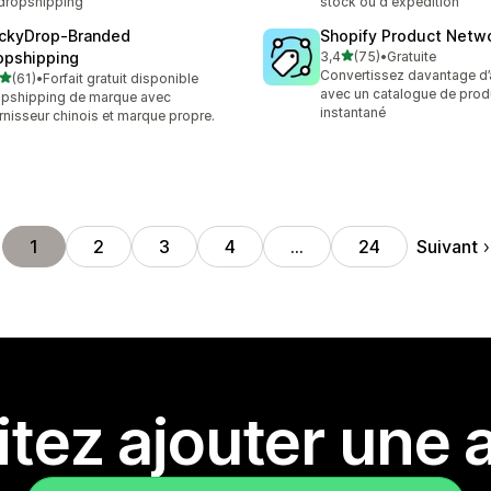
dropshipping
stock ou d'expédition
ckyDrop‑Branded
Shopify Product Netw
étoile(s) sur 5
opshipping
3,4
(75)
•
Gratuite
75 avis au total
Convertissez davantage d’
étoile(s) sur 5
(61)
•
Forfait gratuit disponible
avis au total
avec un catalogue de prod
pshipping de marque avec
instantané
rnisseur chinois et marque propre.
Suivant
1
2
3
4
…
24
tez ajouter une a