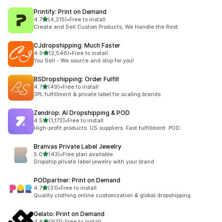
Printify: Print on Demand
별 5개 중
4.7
(4,315)
•
Free to install
총 리뷰 4315개
Create and Sell Custom Products, We Handle the Rest.
CJdropshipping: Much Faster
별 5개 중
4.9
(2,546)
•
Free to install
총 리뷰 2546개
You Sell - We source and ship for you!
BSDropshipping: Order Fulfill
별 5개 중
4.7
(49)
•
Free to install
총 리뷰 49개
3PL fulfillment & private label for scaling brands
Zendrop: AI Dropshipping & POD
별 5개 중
4.5
(1,172)
•
Free to install
총 리뷰 1172개
High-profit products. US suppliers. Fast fulfillment. POD.
Branvas Private Label Jewelry
별 5개 중
5.0
(43)
•
Free plan available
총 리뷰 43개
Dropship private label jewelry with your brand
PODpartner: Print on Demand
별 5개 중
4.7
(31)
•
Free to install
총 리뷰 31개
Quality clothing online customization & global dropshipping
Gelato: Print on Demand
별 5개 중
4.8
(971)
•
Free to install