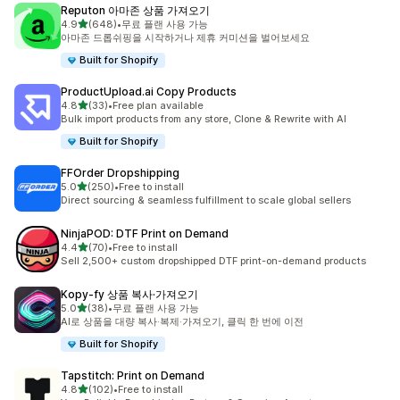
Reputon 아마존 상품 가져오기
별 5개 중
4.9
(648)
•
무료 플랜 사용 가능
총 리뷰 648개
아마존 드롭쉬핑을 시작하거나 제휴 커미션을 벌어보세요
Built for Shopify
ProductUpload.ai Copy Products
별 5개 중
4.8
(33)
•
Free plan available
총 리뷰 33개
Bulk import products from any store, Clone & Rewrite with AI
Built for Shopify
FFOrder Dropshipping
별 5개 중
5.0
(250)
•
Free to install
총 리뷰 250개
Direct sourcing & seamless fulfillment to scale global sellers
NinjaPOD: DTF Print on Demand
별 5개 중
4.4
(70)
•
Free to install
총 리뷰 70개
Sell 2,500+ custom dropshipped DTF print-on-demand products
Kopy‑fy 상품 복사·가져오기
별 5개 중
5.0
(38)
•
무료 플랜 사용 가능
총 리뷰 38개
AI로 상품을 대량 복사·복제·가져오기, 클릭 한 번에 이전
Built for Shopify
Tapstitch: Print on Demand
별 5개 중
4.8
(102)
•
Free to install
총 리뷰 102개