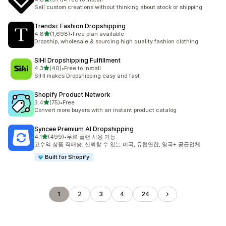
총 리뷰 971개
Sell custom creations without thinking about stock or shipping
Trendsi: Fashion Dropshipping
별 5개 중
4.8
(1,698)
•
Free plan available
총 리뷰 1698개
Dropship, wholesale & sourcing high quality fashion clothing
SIHI Dropshipping Fulfillment
별 5개 중
4.3
(40)
•
Free to install
총 리뷰 40개
SIHI makes Dropshipping easy and fast
Shopify Product Network
별 5개 중
3.4
(75)
•
Free
총 리뷰 75개
Convert more buyers with an instant product catalog
Syncee Premium AI Dropshipping
별 5개 중
4.1
(499)
•
무료 플랜 사용 가능
총 리뷰 499개
고수익 상품 직배송. 신뢰할 수 있는 미국, 유럽연합, 영국+ 공급업체.
Built for Shopify
1
2
3
4
24