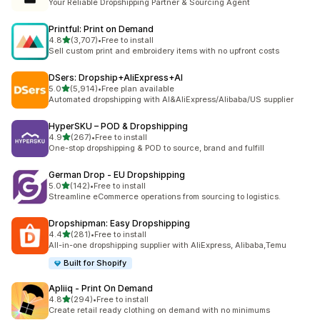
Your Reliable Dropshipping Partner & Sourcing Agent
Printful: Print on Demand
별 5개 중
4.8
(3,707)
•
Free to install
총 리뷰 3707개
Sell custom print and embroidery items with no upfront costs
DSers: Dropship+AliExpress+AI
별 5개 중
5.0
(5,914)
•
Free plan available
총 리뷰 5914개
Automated dropshipping with AI&AliExpress/Alibaba/US supplier
HyperSKU – POD & Dropshipping
별 5개 중
4.9
(267)
•
Free to install
총 리뷰 267개
One-stop dropshipping & POD to source, brand and fulfill
German Drop ‑ EU Dropshipping
별 5개 중
5.0
(142)
•
Free to install
총 리뷰 142개
Streamline eCommerce operations from sourcing to logistics.
Dropshipman: Easy Dropshipping
별 5개 중
4.4
(281)
•
Free to install
총 리뷰 281개
All-in-one dropshipping supplier with AliExpress, Alibaba,Temu
Built for Shopify
Apliiq ‑ Print On Demand
별 5개 중
4.8
(294)
•
Free to install
총 리뷰 294개
Create retail ready clothing on demand with no minimums