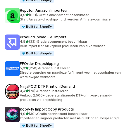
Built for Shopify
Reputon Amazon Importeur
van 5 sterren
4,9
(651)
•
Gratis abonnement beschikbaar
651 recensies in totaal
Start Amazon-dropshipping of verdien Affiliate-commissie
Built for Shopify
ProductUpload – AI Import
van 5 sterren
4,8
(33)
•
Gratis abonnement beschikbaar
33 recensies in totaal
Bulk import met AI: kopieer producten van elke website
Built for Shopify
FFOrder Dropshipping
van 5 sterren
5,0
(250)
•
Gratis te installeren
250 recensies in totaal
Directe sourcing en naadloze fulfillment voor het opschalen van
wereldwijde verkopers
NinjaPOD: DTF Print on Demand
van 5 sterren
4,4
(70)
•
Gratis te installeren
70 recensies in totaal
Verkoop 2.500+ gepersonaliseerde DTF-print-on-demand-
producten via dropshipping
Kopy‑fy Import Copy Products
van 5 sterren
4,9
(39)
•
Gratis abonnement beschikbaar
39 recensies in totaal
Importeer en migreer producten met AI-bulkklonen, bespaar tijd
Built for Shopify