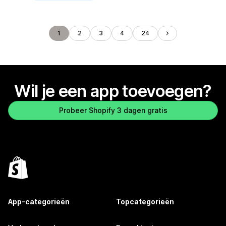
1
2
3
4
24
Wil je een app toevoegen?
Probeer Shopify 3 dagen gratis
App-categorieën
Topcategorieën