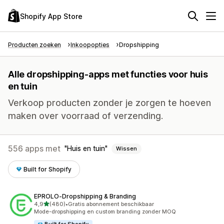
Shopify App Store
Producten zoeken
Inkoopopties
Dropshipping
Alle dropshipping-apps met functies voor huis
en tuin
Verkoop producten zonder je zorgen te hoeven
maken over voorraad of verzending.
556 apps met
Huis en tuin
Wissen
Built for Shopify
EPROLO‑Dropshipping & Branding
van 5 sterren
4,9
(480)
•
Gratis abonnement beschikbaar
480 recensies in totaal
Mode-dropshipping en custom branding zonder MOQ