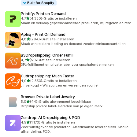
Built for Shopify
Printify: Print on Demand
van 5 sterren
4,7
(4.330)
•
Gratis te installeren
4330 recensies in totaal
Maak en verkoop gepersonaliseerde producten, wij regelen de rest.
Apliiq ‑ Print On Demand
van 5 sterren
4,8
(294)
•
Gratis te installeren
294 recensies in totaal
Maak winkelklare kleding on demand zonder minimumaantallen
BSDropshipping: Order Fulfill
van 5 sterren
4,7
(51)
•
Gratis te installeren
51 recensies in totaal
3PL-fulfillment en private label voor opschalende merken
CJdropshipping: Much Faster
van 5 sterren
4,9
(2.553)
•
Gratis te installeren
2553 recensies in totaal
Jij verkoopt - Wij sourcen en verzenden voor je!
Branvas Private Label Jewelry
van 5 sterren
5,0
(44)
•
Gratis abonnement beschikbaar
44 recensies in totaal
Dropship private label-sieraden van je eigen merk
Zendrop: AI Dropshipping & POD
van 5 sterren
4,5
(1.170)
•
Gratis te installeren
1170 recensies in totaal
Zeer winstgevende producten. Amerikaanse leveranciers. Snelle
afhandeling. POD.