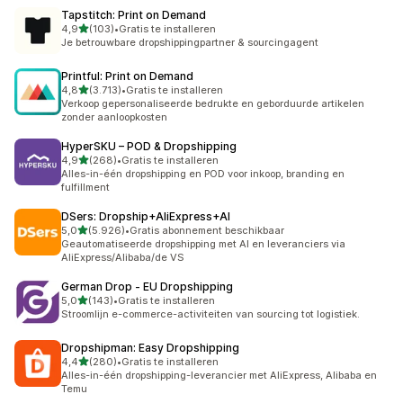
Tapstitch: Print on Demand
van 5 sterren
4,9
(103)
•
Gratis te installeren
103 recensies in totaal
Je betrouwbare dropshippingpartner & sourcingagent
Printful: Print on Demand
van 5 sterren
4,8
(3.713)
•
Gratis te installeren
3713 recensies in totaal
Verkoop gepersonaliseerde bedrukte en geborduurde artikelen
zonder aanloopkosten
HyperSKU – POD & Dropshipping
van 5 sterren
4,9
(268)
•
Gratis te installeren
268 recensies in totaal
Alles-in-één dropshipping en POD voor inkoop, branding en
fulfillment
DSers: Dropship+AliExpress+AI
van 5 sterren
5,0
(5.926)
•
Gratis abonnement beschikbaar
5926 recensies in totaal
Geautomatiseerde dropshipping met AI en leveranciers via
AliExpress/Alibaba/de VS
German Drop ‑ EU Dropshipping
van 5 sterren
5,0
(143)
•
Gratis te installeren
143 recensies in totaal
Stroomlijn e-commerce-activiteiten van sourcing tot logistiek.
Dropshipman: Easy Dropshipping
van 5 sterren
4,4
(280)
•
Gratis te installeren
280 recensies in totaal
Alles-in-één dropshipping-leverancier met AliExpress, Alibaba en
Temu