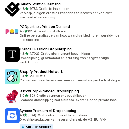
Gelato: Print on Demand
van 5 sterren
4,8
(978)
•
Gratis te installeren
978 recensies in totaal
Verkoop je eigen creaties zonder na te hoeven denken over
voorraad of verzending
PODpartner: Print on Demand
van 5 sterren
4,7
(31)
•
Gratis te installeren
31 recensies in totaal
Online personalisatie van hoogwaardige kleding en wereldwijde
dropshipping
Trendsi: Fashion Dropshipping
van 5 sterren
4,8
(1.702)
•
Gratis abonnement beschikbaar
1702 recensies in totaal
Dropshipping, groothandel en sourcing van hoogwaardige
modekleding
Shopify Product Network
van 5 sterren
3,4
(75)
•
Gratis
75 recensies in totaal
Converteer meer kopers met een kant-en-klare productcatalogus
BuckyDrop‑Branded Dropshipping
van 5 sterren
5,0
(62)
•
Gratis abonnement beschikbaar
62 recensies in totaal
Branded dropshipping met Chinese leverancier en private label.
Syncee Premium AI Dropshipping
van 5 sterren
4,1
(504)
•
Gratis abonnement beschikbaar
504 recensies in totaal
Dropship-producten van leveranciers uit de VS, EU, VK+
Built for Shopify