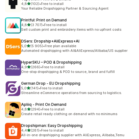
na 5 gwiazdek
4,8
(102)
•
Free to install
Łączna liczba recenzji: 102
Your Reliable Dropshipping Partner & Sourcing Agent
Printful: Print on Demand
na 5 gwiazdek
4,8
(3 707)
•
Free to install
Łączna liczba recenzji: 3707
Sell custom print and embroidery items with no upfront costs
DSers: Dropship+AliExpress+AI
na 5 gwiazdek
5,0
(5 905)
•
Free plan available
Łączna liczba recenzji: 5905
Automated dropshipping with AI&AliExpress/Alibaba/US supplier
HyperSKU – POD & Dropshipping
na 5 gwiazdek
4,9
(266)
•
Free to install
Łączna liczba recenzji: 266
One-stop dropshipping & POD to source, brand and fulfill
German Drop ‑ EU Dropshipping
na 5 gwiazdek
5,0
(141)
•
Free to install
Łączna liczba recenzji: 141
Streamline eCommerce operations from sourcing to logistics.
Apliiq ‑ Print On Demand
na 5 gwiazdek
4,8
(294)
•
Free to install
Łączna liczba recenzji: 294
Create retail ready clothing on demand with no minimums
Dropshipman: Easy Dropshipping
na 5 gwiazdek
4,4
(281)
•
Free to install
Łączna liczba recenzji: 281
All-in-one dropshipping supplier with AliExpress, Alibaba,Temu