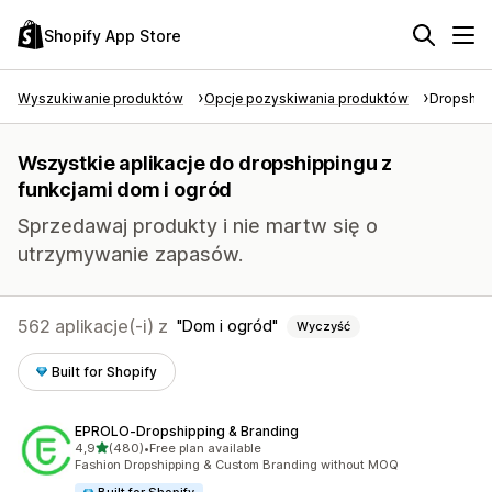
Shopify App Store
Wyszukiwanie produktów
Opcje pozyskiwania produktów
Dropship
Wszystkie aplikacje do dropshippingu z
funkcjami dom i ogród
Sprzedawaj produkty i nie martw się o
utrzymywanie zapasów.
562 aplikacje(-i) z
Dom i ogród
Wyczyść
Built for Shopify
EPROLO‑Dropshipping & Branding
na 5 gwiazdek
4,9
(480)
•
Free plan available
Łączna liczba recenzji: 480
Fashion Dropshipping & Custom Branding without MOQ