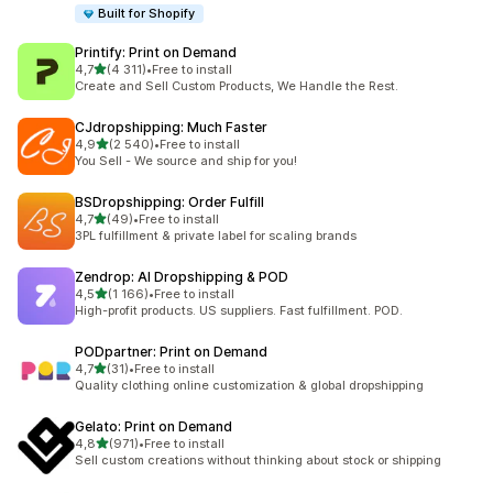
Built for Shopify
Printify: Print on Demand
na 5 gwiazdek
4,7
(4 311)
•
Free to install
Łączna liczba recenzji: 4311
Create and Sell Custom Products, We Handle the Rest.
CJdropshipping: Much Faster
na 5 gwiazdek
4,9
(2 540)
•
Free to install
Łączna liczba recenzji: 2540
You Sell - We source and ship for you!
BSDropshipping: Order Fulfill
na 5 gwiazdek
4,7
(49)
•
Free to install
Łączna liczba recenzji: 49
3PL fulfillment & private label for scaling brands
Zendrop: AI Dropshipping & POD
na 5 gwiazdek
4,5
(1 166)
•
Free to install
Łączna liczba recenzji: 1166
High-profit products. US suppliers. Fast fulfillment. POD.
PODpartner: Print on Demand
na 5 gwiazdek
4,7
(31)
•
Free to install
Łączna liczba recenzji: 31
Quality clothing online customization & global dropshipping
Gelato: Print on Demand
na 5 gwiazdek
4,8
(971)
•
Free to install
Łączna liczba recenzji: 971
Sell custom creations without thinking about stock or shipping