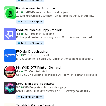
Built for Shopify
Reputon Importer Amazonu
na 5 gwiazdek
4,9
(648)
•
Bezpłatny plan jest dostępny
Łączna liczba recenzji: 648
Zacznij dropshipping Amazon lub zarabiaj na Amazon Affiliate
Built for Shopify
ProductUpload.ai Copy Products
na 5 gwiazdek
4,8
(32)
•
Free plan available
Łączna liczba recenzji: 32
Bulk import products from any store, Clone & Rewrite with AI
Built for Shopify
FFOrder Dropshipping
na 5 gwiazdek
5,0
(250)
•
Free to install
Łączna liczba recenzji: 250
Direct sourcing & seamless fulfillment to scale global sellers
NinjaPOD: DTF Print on Demand
na 5 gwiazdek
4,4
(70)
•
Free to install
Łączna liczba recenzji: 70
Sell 2,500+ custom dropshipped DTF print-on-demand products
Kopy‑fy Import Produktów
na 5 gwiazdek
5,0
(37)
•
Bezpłatny plan jest dostępny
Łączna liczba recenzji: 37
Kopiuj i klonuj produkty hurtowo z AI — oszczędzaj godziny
Built for Shopify
Tapstitch: Print on Demand