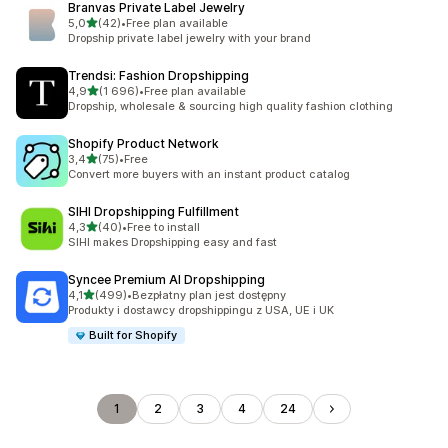
Branvas Private Label Jewelry
na 5 gwiazdek
5,0
(42)
•
Free plan available
Łączna liczba recenzji: 42
Dropship private label jewelry with your brand
Trendsi: Fashion Dropshipping
na 5 gwiazdek
4,9
(1 696)
•
Free plan available
Łączna liczba recenzji: 1696
Dropship, wholesale & sourcing high quality fashion clothing
Shopify Product Network
na 5 gwiazdek
3,4
(75)
•
Free
Łączna liczba recenzji: 75
Convert more buyers with an instant product catalog
SIHI Dropshipping Fulfillment
na 5 gwiazdek
4,3
(40)
•
Free to install
Łączna liczba recenzji: 40
SIHI makes Dropshipping easy and fast
Syncee Premium AI Dropshipping
na 5 gwiazdek
4,1
(499)
•
Bezpłatny plan jest dostępny
Łączna liczba recenzji: 499
Produkty i dostawcy dropshippingu z USA, UE i UK
Built for Shopify
1
2
3
4
24