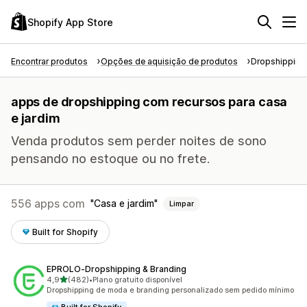
Shopify App Store
Encontrar produtos
Opções de aquisição de produtos
Dropshipping
apps de dropshipping com recursos para casa
e jardim
Venda produtos sem perder noites de sono
pensando no estoque ou no frete.
556 apps com
Casa e jardim
Limpar
Built for Shopify
EPROLO‑Dropshipping & Branding
de 5 estrelas
4,9
(482)
•
Plano gratuito disponível
482 avaliações ao todo
Dropshipping de moda e branding personalizado sem pedido mínimo