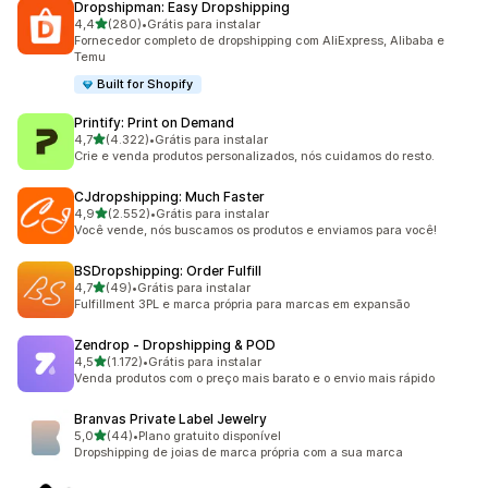
Dropshipman: Easy Dropshipping
de 5 estrelas
4,4
(280)
•
Grátis para instalar
280 avaliações ao todo
Fornecedor completo de dropshipping com AliExpress, Alibaba e
Temu
Built for Shopify
Printify: Print on Demand
de 5 estrelas
4,7
(4.322)
•
Grátis para instalar
4322 avaliações ao todo
Crie e venda produtos personalizados, nós cuidamos do resto.
CJdropshipping: Much Faster
de 5 estrelas
4,9
(2.552)
•
Grátis para instalar
2552 avaliações ao todo
Você vende, nós buscamos os produtos e enviamos para você!
BSDropshipping: Order Fulfill
de 5 estrelas
4,7
(49)
•
Grátis para instalar
49 avaliações ao todo
Fulfillment 3PL e marca própria para marcas em expansão
Zendrop ‑ Dropshipping & POD
de 5 estrelas
4,5
(1.172)
•
Grátis para instalar
1172 avaliações ao todo
Venda produtos com o preço mais barato e o envio mais rápido
Branvas Private Label Jewelry
de 5 estrelas
5,0
(44)
•
Plano gratuito disponível
44 avaliações ao todo
Dropshipping de joias de marca própria com a sua marca