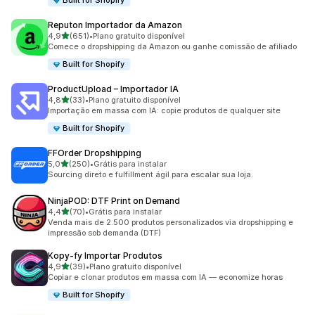
Built for Shopify
Reputon Importador da Amazon
de 5 estrelas
4,9
(651)
•
Plano gratuito disponível
651 avaliações ao todo
Comece o dropshipping da Amazon ou ganhe comissão de afiliado
Built for Shopify
ProductUpload – Importador IA
de 5 estrelas
4,8
(33)
•
Plano gratuito disponível
33 avaliações ao todo
Importação em massa com IA: copie produtos de qualquer site
Built for Shopify
FFOrder Dropshipping
de 5 estrelas
5,0
(250)
•
Grátis para instalar
250 avaliações ao todo
Sourcing direto e fulfillment ágil para escalar sua loja.
NinjaPOD: DTF Print on Demand
de 5 estrelas
4,4
(70)
•
Grátis para instalar
70 avaliações ao todo
Venda mais de 2.500 produtos personalizados via dropshipping e
impressão sob demanda (DTF)
Kopy‑fy Importar Produtos
de 5 estrelas
4,9
(39)
•
Plano gratuito disponível
39 avaliações ao todo
Copiar e clonar produtos em massa com IA — economize horas
Built for Shopify