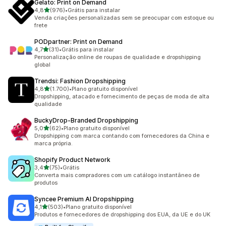
Gelato: Print on Demand
de 5 estrelas
4,8
(976)
•
Grátis para instalar
976 avaliações ao todo
Venda criações personalizadas sem se preocupar com estoque ou
frete
PODpartner: Print on Demand
de 5 estrelas
4,7
(31)
•
Grátis para instalar
31 avaliações ao todo
Personalização online de roupas de qualidade e dropshipping
global
Trendsi: Fashion Dropshipping
de 5 estrelas
4,8
(1.700)
•
Plano gratuito disponível
1700 avaliações ao todo
Dropshipping, atacado e fornecimento de peças de moda de alta
qualidade
BuckyDrop‑Branded Dropshipping
de 5 estrelas
5,0
(62)
•
Plano gratuito disponível
62 avaliações ao todo
Dropshipping com marca contando com fornecedores da China e
marca própria.
Shopify Product Network
de 5 estrelas
3,4
(75)
•
Grátis
75 avaliações ao todo
Converta mais compradores com um catálogo instantâneo de
produtos
Syncee Premium AI Dropshipping
de 5 estrelas
4,1
(503)
•
Plano gratuito disponível
503 avaliações ao todo
Produtos e fornecedores de dropshipping dos EUA, da UE e do UK