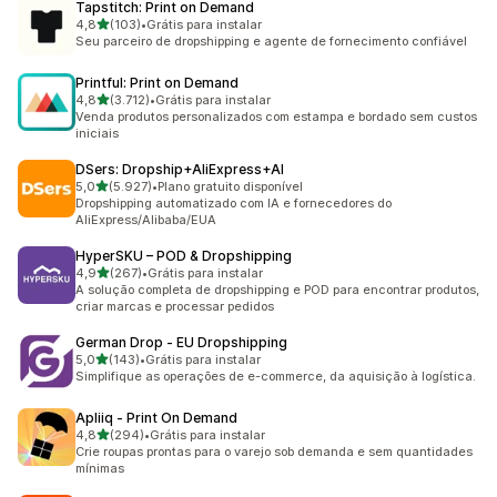
Tapstitch: Print on Demand
de 5 estrelas
4,8
(103)
•
Grátis para instalar
103 avaliações ao todo
Seu parceiro de dropshipping e agente de fornecimento confiável
Printful: Print on Demand
de 5 estrelas
4,8
(3.712)
•
Grátis para instalar
3712 avaliações ao todo
Venda produtos personalizados com estampa e bordado sem custos
iniciais
DSers: Dropship+AliExpress+AI
de 5 estrelas
5,0
(5.927)
•
Plano gratuito disponível
5927 avaliações ao todo
Dropshipping automatizado com IA e fornecedores do
AliExpress/Alibaba/EUA
HyperSKU – POD & Dropshipping
de 5 estrelas
4,9
(267)
•
Grátis para instalar
267 avaliações ao todo
A solução completa de dropshipping e POD para encontrar produtos,
criar marcas e processar pedidos
German Drop ‑ EU Dropshipping
de 5 estrelas
5,0
(143)
•
Grátis para instalar
143 avaliações ao todo
Simplifique as operações de e-commerce, da aquisição à logística.
Apliiq ‑ Print On Demand
de 5 estrelas
4,8
(294)
•
Grátis para instalar
294 avaliações ao todo
Crie roupas prontas para o varejo sob demanda e sem quantidades
mínimas