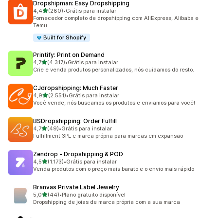
Dropshipman: Easy Dropshipping
de 5 estrelas
4,4
(280)
•
Grátis para instalar
280 avaliações ao todo
Fornecedor completo de dropshipping com AliExpress, Alibaba e
Temu
Built for Shopify
Printify: Print on Demand
de 5 estrelas
4,7
(4.317)
•
Grátis para instalar
4317 avaliações ao todo
Crie e venda produtos personalizados, nós cuidamos do resto.
CJdropshipping: Much Faster
de 5 estrelas
4,9
(2.551)
•
Grátis para instalar
2551 avaliações ao todo
Você vende, nós buscamos os produtos e enviamos para você!
BSDropshipping: Order Fulfill
de 5 estrelas
4,7
(49)
•
Grátis para instalar
49 avaliações ao todo
Fulfillment 3PL e marca própria para marcas em expansão
Zendrop ‑ Dropshipping & POD
de 5 estrelas
4,5
(1.173)
•
Grátis para instalar
1173 avaliações ao todo
Venda produtos com o preço mais barato e o envio mais rápido
Branvas Private Label Jewelry
de 5 estrelas
5,0
(44)
•
Plano gratuito disponível
44 avaliações ao todo
Dropshipping de joias de marca própria com a sua marca