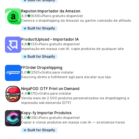
Built for Shopify
Reputon Importador da Amazon
de 5 estrelas
4,9
(649)
•
Plano gratuito disponível
649 avaliações ao todo
Comece o dropshipping da Amazon ou ganhe comissão de afiliado
Built for Shopify
ProductUpload – Importador IA
de 5 estrelas
4,8
(33)
•
Plano gratuito disponível
33 avaliações ao todo
Importação em massa com IA: copie produtos de qualquer site
Built for Shopify
FFOrder Dropshipping
de 5 estrelas
5,0
(250)
•
Grátis para instalar
250 avaliações ao todo
Sourcing direto e fulfillment ágil para escalar sua loja.
NinjaPOD: DTF Print on Demand
de 5 estrelas
4,4
(70)
•
Grátis para instalar
70 avaliações ao todo
Venda mais de 2.500 produtos personalizados via dropshipping e
impressão sob demanda (DTF)
Kopy‑fy Importar Produtos
de 5 estrelas
5,0
(38)
•
Plano gratuito disponível
38 avaliações ao todo
Copiar e clonar produtos em massa com IA — economize horas
Built for Shopify