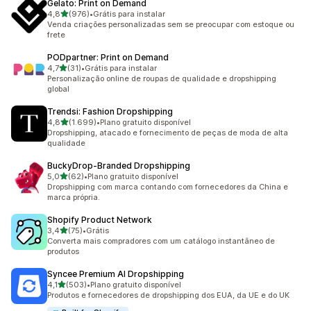
Gelato: Print on Demand
de 5 estrelas
4,8
(976)
•
Grátis para instalar
976 avaliações ao todo
Venda criações personalizadas sem se preocupar com estoque ou
frete
PODpartner: Print on Demand
de 5 estrelas
4,7
(31)
•
Grátis para instalar
31 avaliações ao todo
Personalização online de roupas de qualidade e dropshipping
global
Trendsi: Fashion Dropshipping
de 5 estrelas
4,8
(1.699)
•
Plano gratuito disponível
1699 avaliações ao todo
Dropshipping, atacado e fornecimento de peças de moda de alta
qualidade
BuckyDrop‑Branded Dropshipping
de 5 estrelas
5,0
(62)
•
Plano gratuito disponível
62 avaliações ao todo
Dropshipping com marca contando com fornecedores da China e
marca própria.
Shopify Product Network
de 5 estrelas
3,4
(75)
•
Grátis
75 avaliações ao todo
Converta mais compradores com um catálogo instantâneo de
produtos
Syncee Premium AI Dropshipping
de 5 estrelas
4,1
(503)
•
Plano gratuito disponível
503 avaliações ao todo
Produtos e fornecedores de dropshipping dos EUA, da UE e do UK