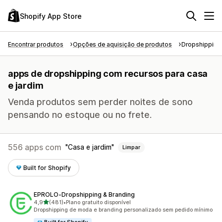
Shopify App Store
Encontrar produtos
Opções de aquisição de produtos
Dropshipping
apps de dropshipping com recursos para casa
e jardim
Venda produtos sem perder noites de sono
pensando no estoque ou no frete.
556 apps com
Casa e jardim
Limpar
Built for Shopify
EPROLO‑Dropshipping & Branding
de 5 estrelas
4,9
(481)
•
Plano gratuito disponível
481 avaliações ao todo
Dropshipping de moda e branding personalizado sem pedido mínimo