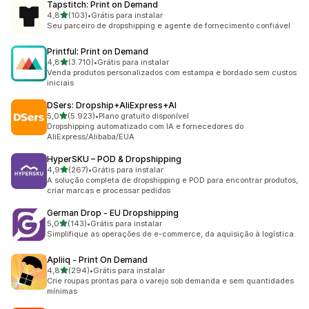
Tapstitch: Print on Demand
de 5 estrelas
4,8
(103)
•
Grátis para instalar
103 avaliações ao todo
Seu parceiro de dropshipping e agente de fornecimento confiável
Printful: Print on Demand
de 5 estrelas
4,8
(3.710)
•
Grátis para instalar
3710 avaliações ao todo
Venda produtos personalizados com estampa e bordado sem custos
iniciais
DSers: Dropship+AliExpress+AI
de 5 estrelas
5,0
(5.923)
•
Plano gratuito disponível
5923 avaliações ao todo
Dropshipping automatizado com IA e fornecedores do
AliExpress/Alibaba/EUA
HyperSKU – POD & Dropshipping
de 5 estrelas
4,9
(267)
•
Grátis para instalar
267 avaliações ao todo
A solução completa de dropshipping e POD para encontrar produtos,
criar marcas e processar pedidos
German Drop ‑ EU Dropshipping
de 5 estrelas
5,0
(143)
•
Grátis para instalar
143 avaliações ao todo
Simplifique as operações de e-commerce, da aquisição à logística.
Apliiq ‑ Print On Demand
de 5 estrelas
4,8
(294)
•
Grátis para instalar
294 avaliações ao todo
Crie roupas prontas para o varejo sob demanda e sem quantidades
mínimas