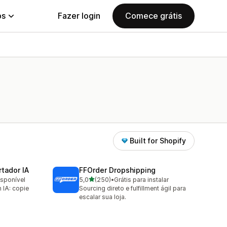
ps
Fazer login
Comece grátis
Built for Shopify
tador IA
FFOrder Dropshipping
de 5 estrelas
isponível
5,0
(250)
•
Grátis para instalar
250 avaliações ao todo
IA: copie
Sourcing direto e fulfillment ágil para
escalar sua loja.