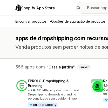
Shopify App Store
Encontrar produtos
Opções de aquisição de produtos
apps de dropshipping com recursos
Venda produtos sem perder noites de so
556 apps com
Casa e jardim
Limpar
EPROLO‑Dropshipping &
Re
Branding
4,9
647
Co
de 5 estrelas
4,9
(481)
•
Plano gratuito disponível
481 avaliações ao todo
ou 
Dropshipping de moda e branding
personalizado sem pedido mínimo
Built for Shopify