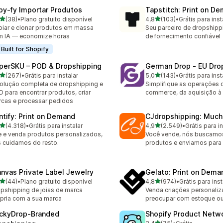
py‑fy Importar Produtos
Tapstitch: Print on D
de 5 estrelas
de 5 estrelas
(38)
•
Plano gratuito disponível
4,8
(103)
•
Grátis para inst
avaliações ao todo
103 avaliações ao todo
iar e clonar produtos em massa
Seu parceiro de dropshipp
 IA — economize horas
de fornecimento confiável
Built for Shopify
perSKU – POD & Dropshipping
German Drop ‑ EU Dro
de 5 estrelas
de 5 estrelas
(267)
•
Grátis para instalar
5,0
(143)
•
Grátis para inst
 avaliações ao todo
143 avaliações ao todo
olução completa de dropshipping e
Simplifique as operações 
 para encontrar produtos, criar
commerce, da aquisição à l
cas e processar pedidos
intify: Print on Demand
CJdropshipping: Much
de 5 estrelas
de 5 estrelas
(4.318)
•
Grátis para instalar
4,9
(2.549)
•
Grátis para in
8 avaliações ao todo
2549 avaliações ao todo
e e venda produtos personalizados,
Você vende, nós buscamo
 cuidamos do resto.
produtos e enviamos para
anvas Private Label Jewelry
Gelato: Print on Dema
de 5 estrelas
de 5 estrelas
(44)
•
Plano gratuito disponível
4,8
(974)
•
Grátis para inst
avaliações ao todo
974 avaliações ao todo
pshipping de joias de marca
Venda criações personali
pria com a sua marca
preocupar com estoque ou 
ckyDrop‑Branded
Shopify Product Netw
de 5 estrelas