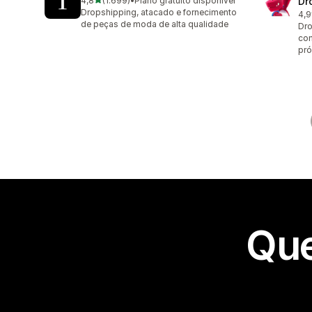
4,8
(1.699)
•
Plano gratuito disponível
Dr
1699 avaliações ao todo
Dropshipping, atacado e fornecimento
4,9
61 
de peças de moda de alta qualidade
Dr
com
pró
Que