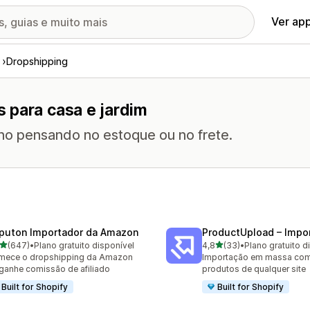
Ver ap
Dropshipping
 para casa e jardim
no pensando no estoque ou no frete.
puton Importador da Amazon
ProductUpload – Impor
de 5 estrelas
de 5 estrelas
(647)
•
Plano gratuito disponível
4,8
(33)
•
Plano gratuito d
 avaliações ao todo
33 avaliações ao todo
mece o dropshipping da Amazon
Importação em massa com 
ganhe comissão de afiliado
produtos de qualquer site
Built for Shopify
Built for Shopify