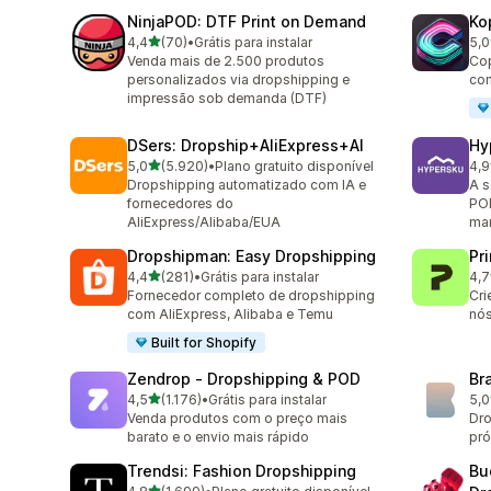
NinjaPOD: DTF Print on Demand
Ko
de 5 estrelas
4,4
(70)
•
Grátis para instalar
5,0
70 avaliações ao todo
38 
Venda mais de 2.500 produtos
Cop
personalizados via dropshipping e
com
impressão sob demanda (DTF)
DSers: Dropship+AliExpress+AI
Hy
de 5 estrelas
5,0
(5.920)
•
Plano gratuito disponível
4,9
5920 avaliações ao todo
267
Dropshipping automatizado com IA e
A s
fornecedores do
POD
AliExpress/Alibaba/EUA
mar
Dropshipman: Easy Dropshipping
Pr
de 5 estrelas
4,4
(281)
•
Grátis para instalar
4,7
281 avaliações ao todo
431
Fornecedor completo de dropshipping
Cri
com AliExpress, Alibaba e Temu
nós
Built for Shopify
Zendrop ‑ Dropshipping & POD
Br
de 5 estrelas
4,5
(1.176)
•
Grátis para instalar
5,0
1176 avaliações ao todo
44 
Venda produtos com o preço mais
Dro
barato e o envio mais rápido
pró
Trendsi: Fashion Dropshipping
Bu
de 5 estrelas