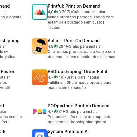
emand
Printful: Print on Demand
de 5 estrelas
alar
4,8
(3.707)
•
Grátis para instalar
3707 avaliações ao todo
ing e agente
Venda produtos personalizados com
estampa e bordado sem custos
iniciais
pshipping
Apliiq ‑ Print On Demand
de 5 estrelas
alar
4,8
(294)
•
Grátis para instalar
294 avaliações ao todo
de e-
Crie roupas prontas para o varejo sob
ogística.
demanda e sem quantidades mínimas
 Faster
BSDropshipping: Order Fulfill
de 5 estrelas
stalar
4,7
(49)
•
Grátis para instalar
49 avaliações ao todo
s os
Fulfillment 3PL e marca própria para
 você!
marcas em expansão
nd
PODpartner: Print on Demand
de 5 estrelas
alar
4,7
(31)
•
Grátis para instalar
31 avaliações ao todo
zadas sem se
Personalização online de roupas de
frete
qualidade e dropshipping global
ork
Syncee Premium AI