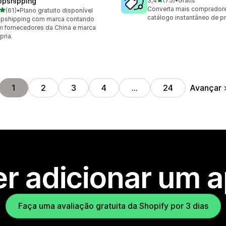
opshipping
3,4
(75)
•
Grátis
75 avaliações ao todo
Converta mais comprador
de 5 estrelas
(61)
•
Plano gratuito disponível
avaliações ao todo
catálogo instantâneo de p
opshipping com marca contando
 fornecedores da China e marca
pria.
Avançar
1
2
3
4
…
24
r adicionar um 
Faça uma avaliação gratuita da Shopify por 3 dias