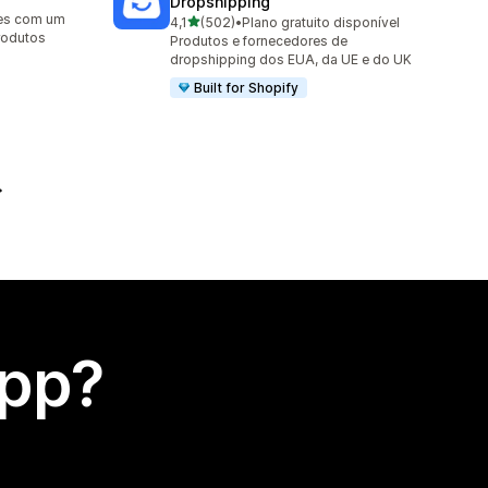
Dropshipping
es com um
de 5 estrelas
4,1
(502)
•
Plano gratuito disponível
502 avaliações ao todo
rodutos
Produtos e fornecedores de
dropshipping dos EUA, da UE e do UK
Built for Shopify
app?