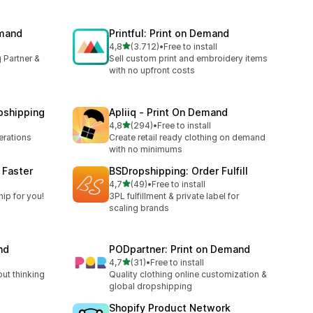
emand
Printful: Print on Demand
de 5 estrelas
4,8
(3.712)
•
Free to install
3712 total de avaliações
 Partner &
Sell custom print and embroidery items
with no upfront costs
pshipping
Apliiq ‑ Print On Demand
de 5 estrelas
4,8
(294)
•
Free to install
294 total de avaliações
rations
Create retail ready clothing on demand
with no minimums
 Faster
BSDropshipping: Order Fulfill
de 5 estrelas
4,7
(49)
•
Free to install
49 total de avaliações
ip for you!
3PL fulfillment & private label for
scaling brands
nd
PODpartner: Print on Demand
de 5 estrelas
4,7
(31)
•
Free to install
31 total de avaliações
out thinking
Quality clothing online customization &
global dropshipping
Shopify Product Network