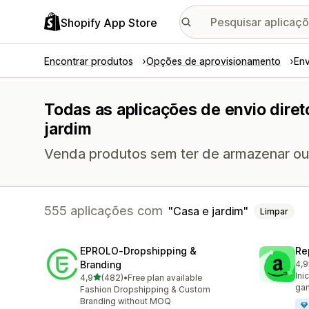
Shopify App Store
Encontrar produtos
Opções de aprovisionamento
Env
Todas as aplicações de envio dire
jardim
Venda produtos sem ter de armazenar ou 
555 aplicações com
Casa e jardim
Limpar
EPROLO‑Dropshipping &
Re
Branding
4,9
651
Ini
de 5 estrelas
4,9
(482)
•
Free plan available
482 total de avaliações
gan
Fashion Dropshipping & Custom
Branding without MOQ