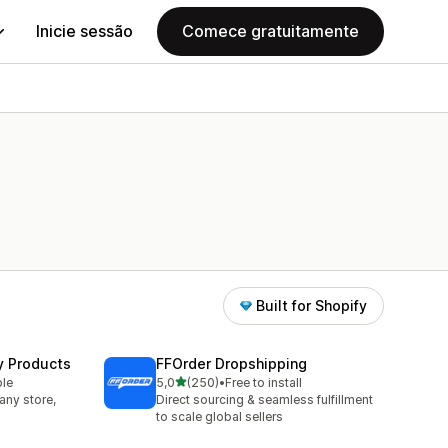
Inicie sessão
Comece gratuitamente
Built for Shopify
y Products
FFOrder Dropshipping
de 5 estrelas
ble
5,0
(250)
•
Free to install
250 total de avaliações
any store,
Direct sourcing & seamless fulfillment
to scale global sellers