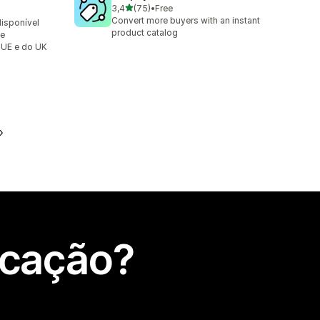
de 5 estrelas
3,4
(75)
•
Free
75 total de avaliações
Convert more buyers with an instant
disponível
product catalog
de
 UE e do UK
icação?