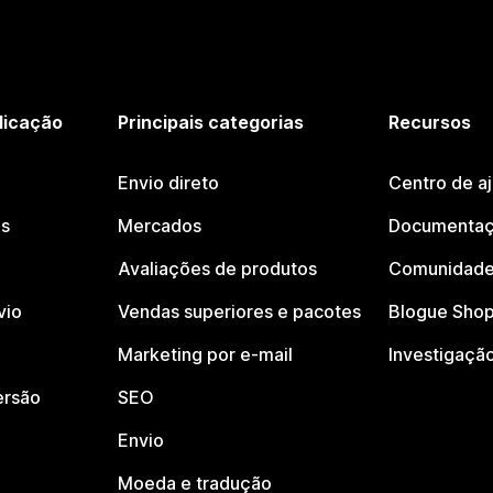
licação
Principais categorias
Recursos
Envio direto
Centro de a
os
Mercados
Documentaç
Avaliações de produtos
Comunidade
vio
Vendas superiores e pacotes
Blogue Shop
Marketing por e-mail
Investigaçã
ersão
SEO
Envio
Moeda e tradução