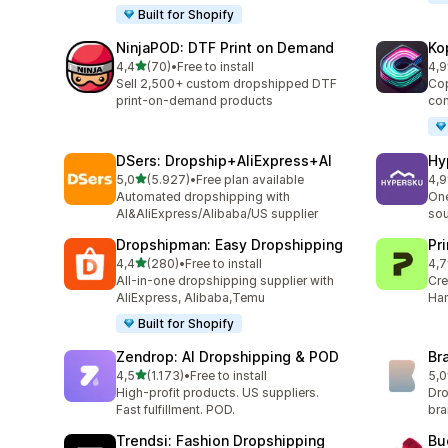
Built for Shopify
NinjaPOD: DTF Print on Demand
Ko
de 5 estrelas
4,4
(70)
•
Free to install
4,9
70 total de avaliações
39 
Sell 2,500+ custom dropshipped DTF
Cop
print-on-demand products
com
DSers: Dropship+AliExpress+AI
Hy
de 5 estrelas
5,0
(5.927)
•
Free plan available
4,9
5927 total de avaliações
267
Automated dropshipping with
One
AI&AliExpress/Alibaba/US supplier
sou
Dropshipman: Easy Dropshipping
Pr
de 5 estrelas
4,4
(280)
•
Free to install
4,7
280 total de avaliações
432
All-in-one dropshipping supplier with
Cre
AliExpress, Alibaba,Temu
Han
Built for Shopify
Zendrop: AI Dropshipping & POD
Br
de 5 estrelas
4,5
(1.173)
•
Free to install
5,0
1173 total de avaliações
44 
High-profit products. US suppliers.
Dro
Fast fulfillment. POD.
br
Trendsi: Fashion Dropshipping
Bu