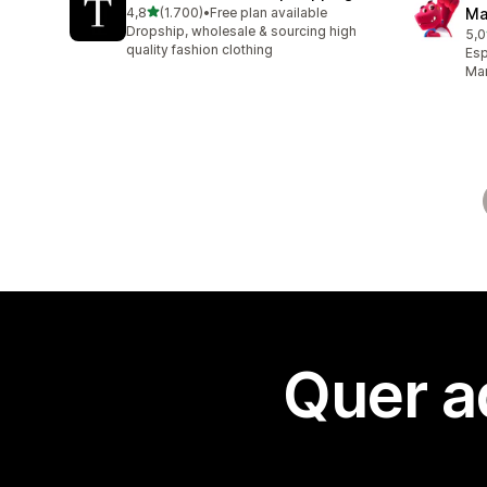
de 5 estrelas
4,8
(1.700)
•
Free plan available
Ma
1700 total de avaliações
Dropship, wholesale & sourcing high
5,0
62 
quality fashion clothing
Esp
Mar
Quer a