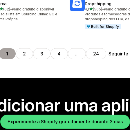
rca
Dropshipping
de 5 estrelas
de 5 estrelas
(62)
•
Plano gratuito disponível
4,1
(505)
•
Plano gratuito 
total de avaliações
505 total de avaliações
ecialista em Sourcing China: QC e
Produtos e fornecedores 
ca Própria.
dropshipping dos EUA, da
Built for Shopify
Seguinte
1
2
3
4
…
24
dicionar uma apl
Experimente a Shopify gratuitamente durante 3 dias