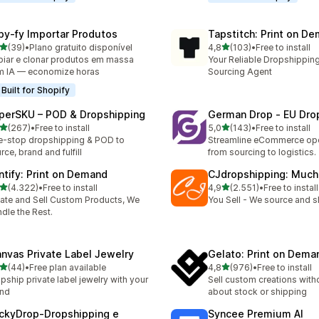
py‑fy Importar Produtos
Tapstitch: Print on D
de 5 estrelas
de 5 estrelas
(39)
•
Plano gratuito disponível
4,8
(103)
•
Free to install
total de avaliações
103 total de avaliações
iar e clonar produtos em massa
Your Reliable Dropshipping
 IA — economize horas
Sourcing Agent
Built for Shopify
perSKU – POD & Dropshipping
German Drop ‑ EU Dro
de 5 estrelas
de 5 estrelas
(267)
•
Free to install
5,0
(143)
•
Free to install
 total de avaliações
143 total de avaliações
-stop dropshipping & POD to
Streamline eCommerce ope
rce, brand and fulfill
from sourcing to logistics.
intify: Print on Demand
CJdropshipping: Much
de 5 estrelas
de 5 estrelas
(4.322)
•
Free to install
4,9
(2.551)
•
Free to install
2 total de avaliações
2551 total de avaliações
ate and Sell Custom Products, We
You Sell - We source and sh
dle the Rest.
anvas Private Label Jewelry
Gelato: Print on Dema
de 5 estrelas
de 5 estrelas
(44)
•
Free plan available
4,8
(976)
•
Free to install
total de avaliações
976 total de avaliações
pship private label jewelry with your
Sell custom creations with
and
about stock or shipping
ckyDrop‑Dropshipping e
Syncee Premium AI