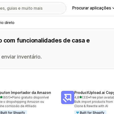
Procurar aplicações
io direto
to com funcionalidades de casa e
enviar inventário.
puton Importador da Amazon
ProductUpload.ai Cop
de 5 estrelas
de 5 estrelas
(651)
•
Plano gratuito disponível
4,8
(33)
•
Free plan availa
 total de avaliações
33 total de avaliações
cie o dropshipping Amazon ou
Bulk import products from 
he comissão de Afiliado
Clone & Rewrite with AI
Built for Shopify
Built for Shopify