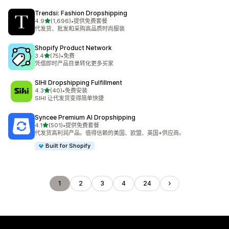
Trendsi: Fashion Dropshipping
星（满分 5 星）
4.9
(1,696)
•
提供免费套餐
总共 1696 条评论
代发货、批发和采购高品质时尚服装
Shopify Product Network
星（满分 5 星）
3.4
(75)
•
免费
总共 75 条评论
凭借即时产品目录转化更多买家
SIHI Dropshipping Fulfillment
星（满分 5 星）
4.3
(40)
•
免费安装
总共 40 条评论
SIHI 让代发货变得简单快捷
Syncee Premium AI Dropshipping
星（满分 5 星）
4.1
(501)
•
提供免费套餐
总共 501 条评论
代发货高利润产品。值得信赖的美国、欧盟、英国+供应商。
Built for Shopify
1
2
3
4
24