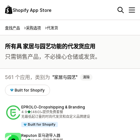
Shopify App Store
查找产品
采购选项
代发货
所有具 家居与园艺功能的代发货应用
只需销售产品，不必操心仓储或发货。
561 个应用，类别为
家居与园艺
清除
Built for Shopify
EPROLO‑Dropshipping & Branding
星（满分 5 星）
4.9
(480)
•
提供免费套餐
总共 480 条评论
无最低起订量的时尚代发货和自定义品牌建设
Built for Shopify
Reputon 亚马逊导入器