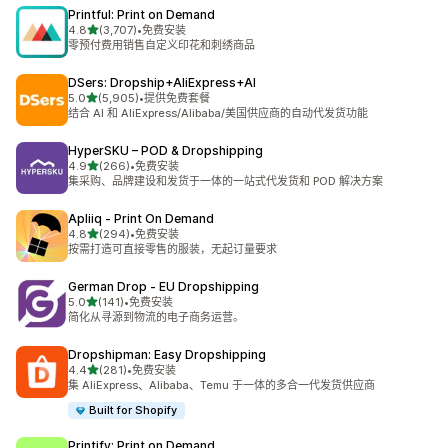
Printful: Print on Demand
星（满分 5 星）
4.8
(3,707)
•
免费安装
总共 3707 条评论
零预付费用销售自定义印花和刺绣商品
DSers: Dropship+AliExpress+AI
星（满分 5 星）
5.0
(5,905)
•
提供免费套餐
总共 5905 条评论
结合 AI 和 AliExpress/Alibaba/美国供应商的自动代发货功能
HyperSKU – POD & Dropshipping
星（满分 5 星）
4.9
(266)
•
免费安装
总共 266 条评论
集采购、品牌建设和发货于一体的一站式代发货和 POD 解决方案
Apliiq ‑ Print On Demand
星（满分 5 星）
4.8
(294)
•
免费安装
总共 294 条评论
按需打造可直接零售的服装，无起订量要求
German Drop ‑ EU Dropshipping
星（满分 5 星）
5.0
(141)
•
免费安装
总共 141 条评论
简化从寻源到物流的电子商务运营。
Dropshipman: Easy Dropshipping
星（满分 5 星）
4.4
(281)
•
免费安装
总共 281 条评论
集 AliExpress、Alibaba、Temu 于一体的多合一代发货供应商
Built for Shopify
Printify: Print on Demand