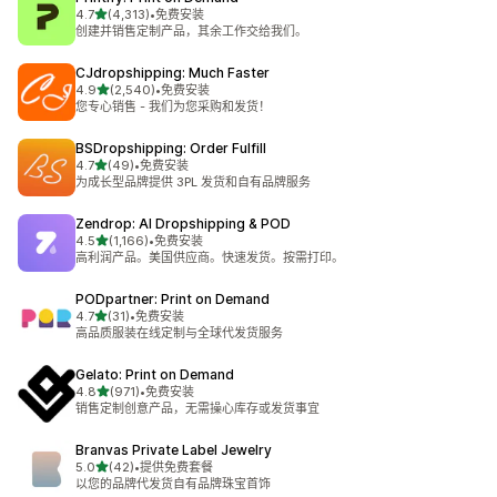
星（满分 5 星）
4.7
(4,313)
•
免费安装
总共 4313 条评论
创建并销售定制产品，其余工作交给我们。
CJdropshipping: Much Faster
星（满分 5 星）
4.9
(2,540)
•
免费安装
总共 2540 条评论
您专心销售 - 我们为您采购和发货！
BSDropshipping: Order Fulfill
星（满分 5 星）
4.7
(49)
•
免费安装
总共 49 条评论
为成长型品牌提供 3PL 发货和自有品牌服务
Zendrop: AI Dropshipping & POD
星（满分 5 星）
4.5
(1,166)
•
免费安装
总共 1166 条评论
高利润产品。美国供应商。快速发货。按需打印。
PODpartner: Print on Demand
星（满分 5 星）
4.7
(31)
•
免费安装
总共 31 条评论
高品质服装在线定制与全球代发货服务
Gelato: Print on Demand
星（满分 5 星）
4.8
(971)
•
免费安装
总共 971 条评论
销售定制创意产品，无需操心库存或发货事宜
Branvas Private Label Jewelry
星（满分 5 星）
5.0
(42)
•
提供免费套餐
总共 42 条评论
以您的品牌代发货自有品牌珠宝首饰