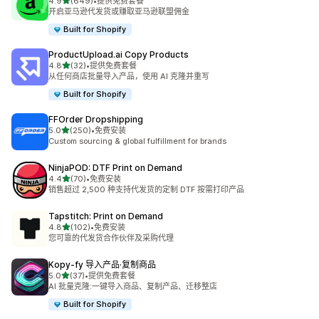
星（满分 5 星）
4.9
(649)
•
提供免费套餐
总共 649 条评论
开启亚马逊代发货或赚取亚马逊联盟佣金
Built for Shopify
ProductUpload.ai Copy Products
星（满分 5 星）
4.8
(32)
•
提供免费套餐
总共 32 条评论
从任何商店批量导入产品，使用 AI 克隆并重写
Built for Shopify
FFOrder Dropshipping
星（满分 5 星）
5.0
(250)
•
免费安装
总共 250 条评论
Custom sourcing & global fulfillment for brands
NinjaPOD: DTF Print on Demand
星（满分 5 星）
4.4
(70)
•
免费安装
总共 70 条评论
销售超过 2,500 种支持代发货的定制 DTF 按需打印产品
Tapstitch: Print on Demand
星（满分 5 星）
4.8
(102)
•
免费安装
总共 102 条评论
您可靠的代发货合作伙伴及采购代理
Kopy‑fy 导入产品·复制商品
星（满分 5 星）
5.0
(37)
•
提供免费套餐
总共 37 条评论
AI 批量克隆:一键导入商品、复制产品、迁移整店
Built for Shopify