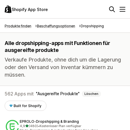
Shopify App Store
Produkte finden
Beschaffungsoptionen
Dropshipping
Alle dropshipping-apps mit Funktionen für
ausgereifte produkte
Verkaufe Produkte, ohne dich um die Lagerung
oder den Versand von Inventar kümmern zu
müssen.
562 Apps mit
Ausgereifte Produkte
Löschen
Built for Shopify
EPROLO‑Dropshipping & Branding
von 5 Sternen
4,9
(480)
•
Kostenloser Plan verfügbar
480 Rezensionen insgesamt