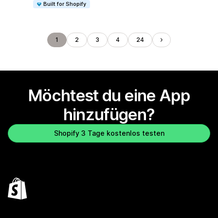
Built for Shopify
1
2
3
4
24
Möchtest du eine App
hinzufügen?
Shopify 3 Tage kostenlos testen