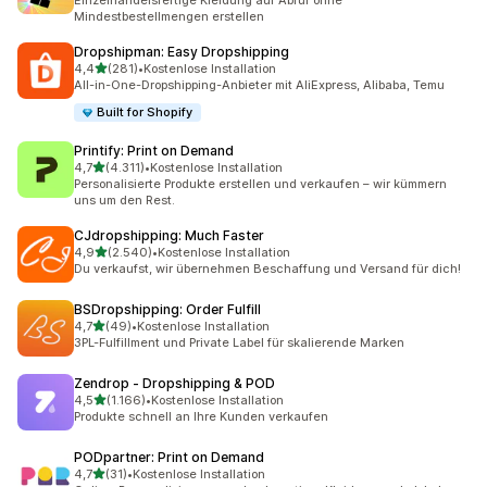
Einzelhandelsfertige Kleidung auf Abruf ohne
Mindestbestellmengen erstellen
Dropshipman: Easy Dropshipping
von 5 Sternen
4,4
(281)
•
Kostenlose Installation
281 Rezensionen insgesamt
All-in-One-Dropshipping-Anbieter mit AliExpress, Alibaba, Temu
Built for Shopify
Printify: Print on Demand
von 5 Sternen
4,7
(4.311)
•
Kostenlose Installation
4311 Rezensionen insgesamt
Personalisierte Produkte erstellen und verkaufen – wir kümmern
uns um den Rest.
CJdropshipping: Much Faster
von 5 Sternen
4,9
(2.540)
•
Kostenlose Installation
2540 Rezensionen insgesamt
Du verkaufst, wir übernehmen Beschaffung und Versand für dich!
BSDropshipping: Order Fulfill
von 5 Sternen
4,7
(49)
•
Kostenlose Installation
49 Rezensionen insgesamt
3PL-Fulfillment und Private Label für skalierende Marken
Zendrop ‑ Dropshipping & POD
von 5 Sternen
4,5
(1.166)
•
Kostenlose Installation
1166 Rezensionen insgesamt
Produkte schnell an Ihre Kunden verkaufen
PODpartner: Print on Demand
von 5 Sternen
4,7
(31)
•
Kostenlose Installation
31 Rezensionen insgesamt