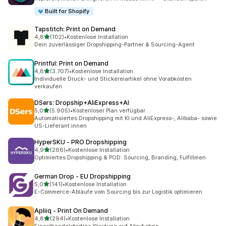
Built for Shopify
Tapstitch: Print on Demand
von 5 Sternen
4,8
(102)
•
Kostenlose Installation
102 Rezensionen insgesamt
Dein zuverlässiger Dropshipping-Partner & Sourcing-Agent
Printful: Print on Demand
von 5 Sternen
4,8
(3.707)
•
Kostenlose Installation
3707 Rezensionen insgesamt
Individuelle Druck- und Stickereiartikel ohne Vorabkosten
verkaufen
DSers: Dropship+AliExpress+AI
von 5 Sternen
5,0
(5.905)
•
Kostenloser Plan verfügbar
5905 Rezensionen insgesamt
Automatisiertes Dropshipping mit KI und AliExpress-, Alibaba- sowie
US-Lieferant:innen
HyperSKU ‑ PRO Dropshipping
von 5 Sternen
4,9
(266)
•
Kostenlose Installation
266 Rezensionen insgesamt
Optimiertes Dropshipping & POD: Sourcing, Branding, Fulfillmen
German Drop ‑ EU Dropshipping
von 5 Sternen
5,0
(141)
•
Kostenlose Installation
141 Rezensionen insgesamt
E-Commerce-Abläufe vom Sourcing bis zur Logistik optimieren.
Apliiq ‑ Print On Demand
von 5 Sternen
4,8
(294)
•
Kostenlose Installation
294 Rezensionen insgesamt