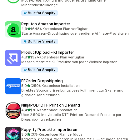
Mode-Dropshipping & individuelles Branding ohne
Mindestbestellmenge
Built for Shopify
Reputon Amazon Importer
von 5 Sternen
4,9
(648)
•
Kostenloser Plan verfügbar
648 Rezensionen insgesamt
Starte Amazon-Dropshipping oder verdiene Affiliate-Provisionen
Built for Shopify
ProductUpload – KI Importer
von 5 Sternen
4,8
(32)
•
Kostenloser Plan verfügbar
32 Rezensionen insgesamt
Massenimport mit KI: Produkte von jeder Website kopieren
Built for Shopify
FFOrder Dropshipping
von 5 Sternen
5,0
(250)
•
Kostenlose Installation
250 Rezensionen insgesamt
Direktes Sourcing & reibungsloses Fulfillment zur Skalierung
globaler Händler:innen
NinjaPOD: DTF Print on Demand
von 5 Sternen
4,4
(70)
•
Kostenlose Installation
70 Rezensionen insgesamt
Über 2.500 individuelle DTF-Print-on-Demand-Produkte per
Dropshipping verkaufen
Kopy‑fy Produkte Importieren
von 5 Sternen
5,0
(37)
•
Kostenloser Plan verfügbar
37 Rezensionen insgesamt
Kopieren, klonen & migrieren in Masse mit KI — Stunden sparen