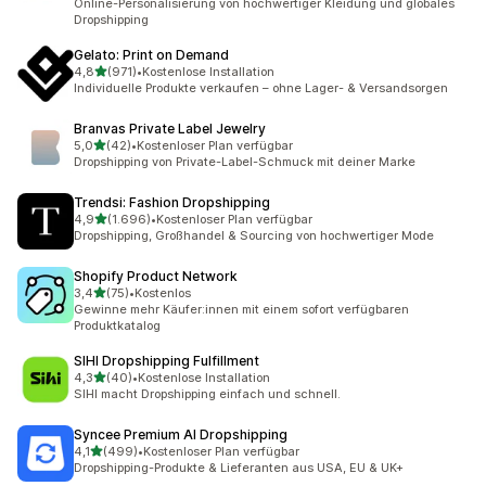
Online-Personalisierung von hochwertiger Kleidung und globales
Dropshipping
Gelato: Print on Demand
von 5 Sternen
4,8
(971)
•
Kostenlose Installation
971 Rezensionen insgesamt
Individuelle Produkte verkaufen – ohne Lager- & Versandsorgen
Branvas Private Label Jewelry
von 5 Sternen
5,0
(42)
•
Kostenloser Plan verfügbar
42 Rezensionen insgesamt
Dropshipping von Private-Label-Schmuck mit deiner Marke
Trendsi: Fashion Dropshipping
von 5 Sternen
4,9
(1.696)
•
Kostenloser Plan verfügbar
1696 Rezensionen insgesamt
Dropshipping, Großhandel & Sourcing von hochwertiger Mode
Shopify Product Network
von 5 Sternen
3,4
(75)
•
Kostenlos
75 Rezensionen insgesamt
Gewinne mehr Käufer:innen mit einem sofort verfügbaren
Produktkatalog
SIHI Dropshipping Fulfillment
von 5 Sternen
4,3
(40)
•
Kostenlose Installation
40 Rezensionen insgesamt
SIHI macht Dropshipping einfach und schnell.
Syncee Premium AI Dropshipping
von 5 Sternen
4,1
(499)
•
Kostenloser Plan verfügbar
499 Rezensionen insgesamt
Dropshipping-Produkte & Lieferanten aus USA, EU & UK+