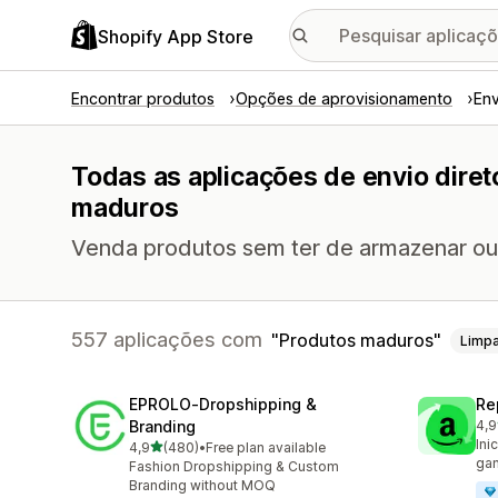
Shopify App Store
Encontrar produtos
Opções de aprovisionamento
Env
Todas as aplicações de envio dire
maduros
Venda produtos sem ter de armazenar ou 
557 aplicações com
Produtos maduros
Limp
EPROLO‑Dropshipping &
Re
Branding
4,9
649
Ini
de 5 estrelas
4,9
(480)
•
Free plan available
480 total de avaliações
gan
Fashion Dropshipping & Custom
Branding without MOQ