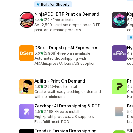
Built for Shopify
NinjaPOD: DTF Print on Demand
Ko
de 5 estrelas
4,4
(70)
•
Free to install
5,0
70 total de avaliações
38 
Sell 2,500+ custom dropshipped DTF
Cop
print-on-demand products
com
DSers: Dropship+AliExpress+AI
Hy
de 5 estrelas
5,0
(5.908)
•
Free plan available
4,9
5908 total de avaliações
267
Automated dropshipping with
One
AI&AliExpress/Alibaba/US supplier
sou
Apliiq ‑ Print On Demand
Pr
de 5 estrelas
4,8
(294)
•
Free to install
4,7
294 total de avaliações
431
Create retail ready clothing on demand
Cre
with no minimums
Han
Zendrop: AI Dropshipping & POD
Br
de 5 estrelas
4,5
(1.168)
•
Free to install
5,0
1168 total de avaliações
43 
High-profit products. US suppliers.
Dro
Fast fulfillment. POD.
br
Trendsi: Fashion Dropshipping
SI