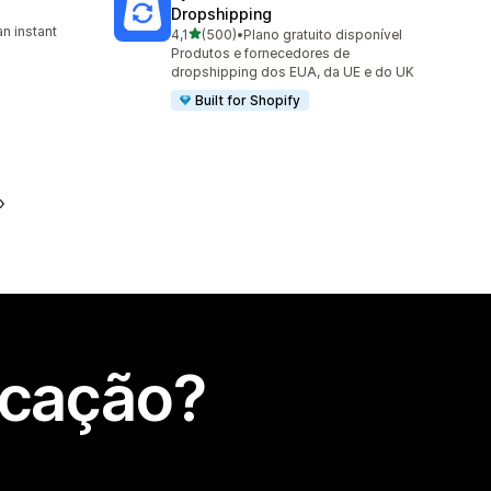
Dropshipping
n instant
de 5 estrelas
4,1
(500)
•
Plano gratuito disponível
500 total de avaliações
Produtos e fornecedores de
dropshipping dos EUA, da UE e do UK
Built for Shopify
icação?