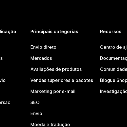
licação
Principais categorias
Recursos
Envio direto
Centro de a
os
Mercados
Documentaç
Avaliações de produtos
Comunidade
vio
Vendas superiores e pacotes
Blogue Shop
Marketing por e-mail
Investigaçã
ersão
SEO
Envio
Moeda e tradução