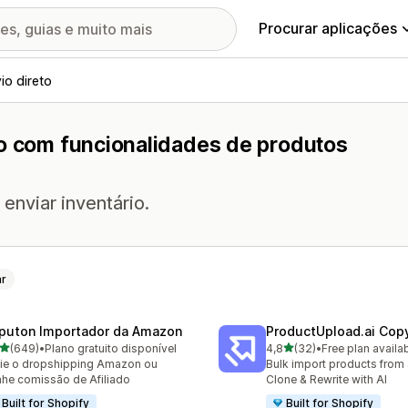
Procurar aplicações
io direto
to com funcionalidades de produtos
enviar inventário.
ar
puton Importador da Amazon
ProductUpload.ai Cop
de 5 estrelas
de 5 estrelas
(649)
•
Plano gratuito disponível
4,8
(32)
•
Free plan availa
 total de avaliações
32 total de avaliações
cie o dropshipping Amazon ou
Bulk import products from 
he comissão de Afiliado
Clone & Rewrite with AI
Built for Shopify
Built for Shopify