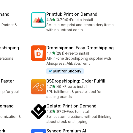
emand
Printful: Print on Demand
de 5 estrelas
4,8
(3.704)
•
Free to install
3704 total de avaliações
 Partner &
Sell custom print and embroidery items
with no upfront costs
pshipping
Dropshipman: Easy Dropshipping
de 5 estrelas
4,4
(281)
•
Free to install
281 total de avaliações
rations
All-in-one dropshipping supplier with
AliExpress, Alibaba,Temu
Built for Shopify
 Faster
BSDropshipping: Order Fulfill
de 5 estrelas
l
4,7
(49)
•
Free to install
49 total de avaliações
ip for you!
3PL fulfillment & private label for
scaling brands
 Demand
Gelato: Print on Demand
de 5 estrelas
4,8
(972)
•
Free to install
972 total de avaliações
stomization &
Sell custom creations without thinking
about stock or shipping
ork
Syncee Premium AI