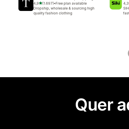
de 5 estrelas
4,9
(1.697)
•
Free plan available
4,3
1697 total de avaliações
40 
Dropship, wholesale & sourcing high
SIH
quality fashion clothing
fas
Quer a