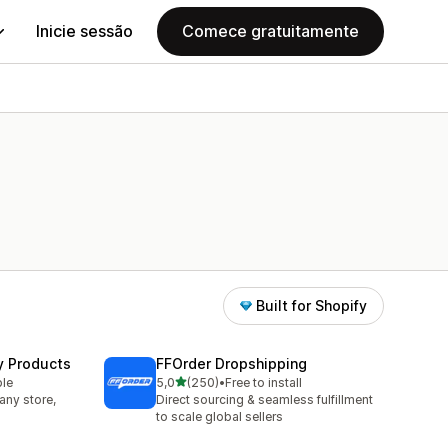
Inicie sessão
Comece gratuitamente
Built for Shopify
y Products
FFOrder Dropshipping
de 5 estrelas
ble
5,0
(250)
•
Free to install
250 total de avaliações
any store,
Direct sourcing & seamless fulfillment
to scale global sellers