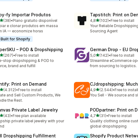
py‑fy Importar Produtos
Tapstitch: Print on D
de 5 estrelas
de 5 estrelas
(38)
•
Plano gratuito disponível
4,8
(102)
•
Free to install
total de avaliações
102 total de avaliações
iar e clonar produtos em massa
Your Reliable Dropshipping
 IA — economize horas
Sourcing Agent
Built for Shopify
perSKU – POD & Dropshipping
German Drop ‑ EU Dro
de 5 estrelas
de 5 estrelas
(267)
•
Free to install
5,0
(142)
•
Free to install
 total de avaliações
142 total de avaliações
-stop dropshipping & POD to
Streamline eCommerce ope
rce, brand and fulfill
from sourcing to logistics.
intify: Print on Demand
CJdropshipping: Much
de 5 estrelas
de 5 estrelas
(4.312)
•
Free to install
4,9
(2.544)
•
Free to instal
2 total de avaliações
2544 total de avaliações
ate and Sell Custom Products, We
You Sell - We source and sh
dle the Rest.
anvas Private Label Jewelry
PODpartner: Print on
de 5 estrelas
de 5 estrelas
(43)
•
Free plan available
4,7
(31)
•
Free to install
total de avaliações
31 total de avaliações
pship private label jewelry with your
Quality clothing online cu
and
global dropshipping
HI Dropshipping Fulfillment
Shopify Product Netw