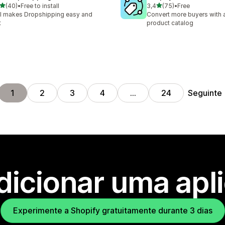
de 5 estrelas
de 5 estrelas
(40)
•
Free to install
3,4
(75)
•
Free
total de avaliações
75 total de avaliações
I makes Dropshipping easy and
Convert more buyers with a
t
product catalog
Seguinte
1
2
3
4
…
24
dicionar uma apl
Experimente a Shopify gratuitamente durante 3 dias