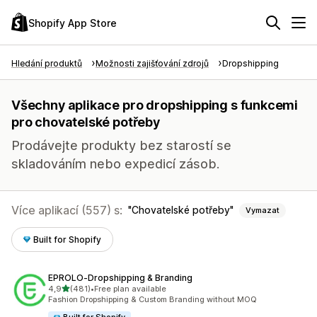
Shopify App Store
Hledání produktů
Možnosti zajišťování zdrojů
Dropshipping
Všechny aplikace pro dropshipping s funkcemi
pro chovatelské potřeby
Prodávejte produkty bez starostí se
skladováním nebo expedicí zásob.
Více aplikací (557) s:
Chovatelské potřeby
Vymazat
Built for Shopify
EPROLO‑Dropshipping & Branding
z 5 hvězd
4,9
(481)
•
Free plan available
Celkový počet recenzí: 481
Fashion Dropshipping & Custom Branding without MOQ