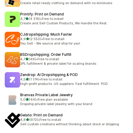
Celkový počet recenzí: 294
Create retail ready clothing on demand with no minimums
Printify: Print on Demand
z 5 hvězd
4,7
(4 318)
•
Free to install
Celkový počet recenzí: 4318
Create and Sell Custom Products, We Handle the Rest.
CJdropshipping: Much Faster
z 5 hvězd
4,9
(2 550)
•
Free to install
Celkový počet recenzí: 2550
You Sell - We source and ship for you!
BSDropshipping: Order Fulfill
z 5 hvězd
4,7
(49)
•
Free to install
Celkový počet recenzí: 49
3PL fulfillment & private label for scaling brands
Zendrop: AI Dropshipping & POD
z 5 hvězd
4,5
(1 174)
•
Free to install
Celkový počet recenzí: 1174
High-profit products. US suppliers. Fast fulfillment. POD.
Branvas Private Label Jewelry
z 5 hvězd
5,0
(44)
•
Free plan available
Celkový počet recenzí: 44
Dropship private label jewelry with your brand
Gelato: Print on Demand
z 5 hvězd
4,8
(972)
•
Free to install
Celkový počet recenzí: 972
Sell custom creations without thinking about stock or shipping