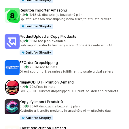
Built for Shopify
Reputon Importér Amazonu
z 5 hvězd
4,9
(648)
•
K dispozici je bezplatný plán
Celkový počet recenzí: 648
Spusťte Amazon dropshipping nebo získejte affiliate provize
Built for Shopify
ProductUpload.ai Copy Products
z 5 hvězd
4,8
(33)
•
Free plan available
Celkový počet recenzí: 33
Bulk import products from any store, Clone & Rewrite with AI
Built for Shopify
FFOrder Dropshipping
z 5 hvězd
5,0
(250)
•
Free to install
Celkový počet recenzí: 250
Direct sourcing & seamless fulfillment to scale global sellers
NinjaPOD: DTF Print on Demand
z 5 hvězd
4,4
(70)
•
Free to install
Celkový počet recenzí: 70
Sell 2,500+ custom dropshipped DTF print-on-demand products
Kopy‑fy Import Produktů
z 5 hvězd
5,0
(38)
•
K dispozici je bezplatný plán
Celkový počet recenzí: 38
Kopírujte a klonujte produkty hromadně s AI — ušetřete čas
Built for Shopify
Tapstitch: Print on Demand