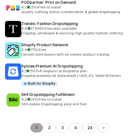
PODpartner: Print on Demand
z 5 hvězd
4,7
(31)
•
Free to install
Celkový počet recenzí: 31
Quality clothing online customization & global dropshipping
Trendsi: Fashion Dropshipping
z 5 hvězd
4,8
(1 699)
•
Free plan available
Celkový počet recenzí: 1699
Dropship, wholesale & sourcing high quality fashion clothing
Shopify Product Network
z 5 hvězd
3,4
(75)
•
Free
Celkový počet recenzí: 75
Convert more buyers with an instant product catalog
Syncee Premium AI Dropshipping
z 5 hvězd
4,1
(501)
•
K dispozici je bezplatný plán
Celkový počet recenzí: 501
Dropship produkty od dodavatelů z USA, EU, Velké Británie+
Built for Shopify
SIHI Dropshipping Fulfillment
z 5 hvězd
4,2
(41)
•
Free to install
Celkový počet recenzí: 41
SIHI makes Dropshipping easy and fast
1
2
3
4
24