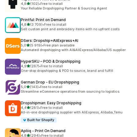
z 5 hvězd
4,8
(102)
•
Free to install
Celkový počet recenzí: 102
Your Reliable Dropshipping Partner & Sourcing Agent
Printful: Print on Demand
z 5 hvězd
4,8
(3 709)
•
Free to install
Celkový počet recenzí: 3709
Sell custom print and embroidery items with no upfront costs
DSers: Dropship+AliExpress+AI
z 5 hvězd
5,0
(5 919)
•
Free plan available
Celkový počet recenzí: 5919
Automated dropshipping with AI&AliExpress/Alibaba/US supplier
HyperSKU – POD & Dropshipping
z 5 hvězd
4,9
(267)
•
Free to install
Celkový počet recenzí: 267
One-stop dropshipping & POD to source, brand and fulfill
German Drop ‑ EU Dropshipping
z 5 hvězd
5,0
(143)
•
Free to install
Celkový počet recenzí: 143
Streamline eCommerce operations from sourcing to logistics.
Dropshipman: Easy Dropshipping
z 5 hvězd
4,4
(281)
•
Free to install
Celkový počet recenzí: 281
All-in-one dropshipping supplier with AliExpress, Alibaba,Temu
Built for Shopify
Apliiq ‑ Print On Demand
z 5 hvězd
4,8
(294)
•
Free to install