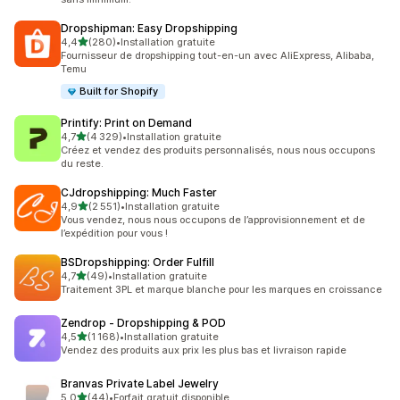
Dropshipman: Easy Dropshipping
étoile(s) sur 5
4,4
(280)
•
Installation gratuite
280 avis au total
Fournisseur de dropshipping tout-en-un avec AliExpress, Alibaba,
Temu
Built for Shopify
Printify: Print on Demand
étoile(s) sur 5
4,7
(4 329)
•
Installation gratuite
4329 avis au total
Créez et vendez des produits personnalisés, nous nous occupons
du reste.
CJdropshipping: Much Faster
étoile(s) sur 5
4,9
(2 551)
•
Installation gratuite
2551 avis au total
Vous vendez, nous nous occupons de l’approvisionnement et de
l’expédition pour vous !
BSDropshipping: Order Fulfill
étoile(s) sur 5
4,7
(49)
•
Installation gratuite
49 avis au total
Traitement 3PL et marque blanche pour les marques en croissance
Zendrop ‑ Dropshipping & POD
étoile(s) sur 5
4,5
(1 168)
•
Installation gratuite
1168 avis au total
Vendez des produits aux prix les plus bas et livraison rapide
Branvas Private Label Jewelry
étoile(s) sur 5
5,0
(44)
•
Forfait gratuit disponible