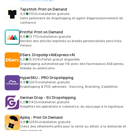
Tapstitch: Print on Demand
étoile(s) sur 5
4,9
(103)
•
Installation gratuite
103 avis au total
Votre partenaire de dropshipping et agent d’approvisionnement de
confiance
Printful: Print on Demand
étoile(s) sur 5
4,8
(3 711)
•
Installation gratuite
3711 avis au total
Vendez des articles imprimés ou brodés personnalisés sans frais
initiaux
DSers: Dropship+AliExpress+AI
étoile(s) sur 5
5,0
(5 924)
•
Forfait gratuit disponible
5924 avis au total
Dropshipping automatisé par l’IA avec des fournisseurs AliExpress,
Alibaba ou américains
HyperSKU ‑ PRO Dropshipping
étoile(s) sur 5
4,9
(267)
•
Installation gratuite
267 avis au total
Dropshipping & POD optimisés : Sourcing, Branding, Expédition
German Drop ‑ EU Dropshipping
étoile(s) sur 5
5,0
(143)
•
Installation gratuite
143 avis au total
Simplifiez les opérations e-commerce, du sourçage à la logistique.
Apliiq ‑ Print On Demand
étoile(s) sur 5
4,8
(294)
•
Installation gratuite
294 avis au total
Créez des vêtements prêts pour la vente au détail, à la demande et
sans minimum.