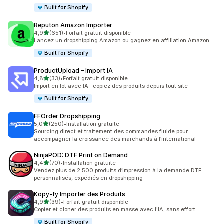
Built for Shopify
Reputon Amazon Importer
étoile(s) sur 5
4,9
(651)
•
Forfait gratuit disponible
651 avis au total
Lancez un dropshipping Amazon ou gagnez en affiliation Amazon
Built for Shopify
ProductUpload – Import IA
étoile(s) sur 5
4,8
(33)
•
Forfait gratuit disponible
33 avis au total
Import en lot avec IA : copiez des produits depuis tout site
Built for Shopify
FFOrder Dropshipping
étoile(s) sur 5
5,0
(250)
•
Installation gratuite
250 avis au total
Sourcing direct et traitement des commandes fluide pour
accompagner la croissance des marchands à l’international
NinjaPOD: DTF Print on Demand
étoile(s) sur 5
4,4
(70)
•
Installation gratuite
70 avis au total
Vendez plus de 2 500 produits d’impression à la demande DTF
personnalisés, expédiés en dropshipping
Kopy‑fy Importer des Produits
étoile(s) sur 5
4,9
(39)
•
Forfait gratuit disponible
39 avis au total
Copier et cloner des produits en masse avec l'IA, sans effort
Built for Shopify