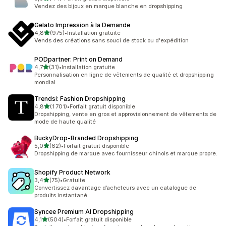
44 avis au total
Vendez des bijoux en marque blanche en dropshipping
Gelato Impression à la Demande
étoile(s) sur 5
4,8
(975)
•
Installation gratuite
975 avis au total
Vends des créations sans souci de stock ou d'expédition
PODpartner: Print on Demand
étoile(s) sur 5
4,7
(31)
•
Installation gratuite
31 avis au total
Personnalisation en ligne de vêtements de qualité et dropshipping
mondial
Trendsi: Fashion Dropshipping
étoile(s) sur 5
4,8
(1 701)
•
Forfait gratuit disponible
1701 avis au total
Dropshipping, vente en gros et approvisionnement de vêtements de
mode de haute qualité
BuckyDrop‑Branded Dropshipping
étoile(s) sur 5
5,0
(62)
•
Forfait gratuit disponible
62 avis au total
Dropshipping de marque avec fournisseur chinois et marque propre.
Shopify Product Network
étoile(s) sur 5
3,4
(75)
•
Gratuite
75 avis au total
Convertissez davantage d’acheteurs avec un catalogue de
produits instantané
Syncee Premium AI Dropshipping
étoile(s) sur 5
4,1
(504)
•
Forfait gratuit disponible
504 avis au total