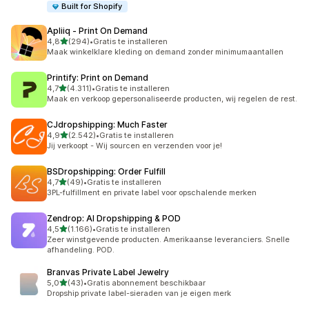
Built for Shopify
Apliiq ‑ Print On Demand
van 5 sterren
4,8
(294)
•
Gratis te installeren
294 recensies in totaal
Maak winkelklare kleding on demand zonder minimumaantallen
Printify: Print on Demand
van 5 sterren
4,7
(4.311)
•
Gratis te installeren
4311 recensies in totaal
Maak en verkoop gepersonaliseerde producten, wij regelen de rest.
CJdropshipping: Much Faster
van 5 sterren
4,9
(2.542)
•
Gratis te installeren
2542 recensies in totaal
Jij verkoopt - Wij sourcen en verzenden voor je!
BSDropshipping: Order Fulfill
van 5 sterren
4,7
(49)
•
Gratis te installeren
49 recensies in totaal
3PL-fulfillment en private label voor opschalende merken
Zendrop: AI Dropshipping & POD
van 5 sterren
4,5
(1.166)
•
Gratis te installeren
1166 recensies in totaal
Zeer winstgevende producten. Amerikaanse leveranciers. Snelle
afhandeling. POD.
Branvas Private Label Jewelry
van 5 sterren
5,0
(43)
•
Gratis abonnement beschikbaar
43 recensies in totaal
Dropship private label-sieraden van je eigen merk