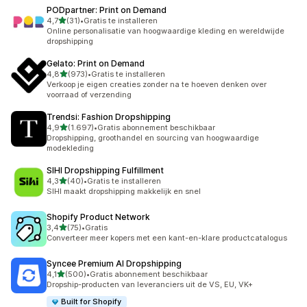
PODpartner: Print on Demand
van 5 sterren
4,7
(31)
•
Gratis te installeren
31 recensies in totaal
Online personalisatie van hoogwaardige kleding en wereldwijde
dropshipping
Gelato: Print on Demand
van 5 sterren
4,8
(973)
•
Gratis te installeren
973 recensies in totaal
Verkoop je eigen creaties zonder na te hoeven denken over
voorraad of verzending
Trendsi: Fashion Dropshipping
van 5 sterren
4,9
(1.697)
•
Gratis abonnement beschikbaar
1697 recensies in totaal
Dropshipping, groothandel en sourcing van hoogwaardige
modekleding
SIHI Dropshipping Fulfillment
van 5 sterren
4,3
(40)
•
Gratis te installeren
40 recensies in totaal
SIHI maakt dropshipping makkelijk en snel
Shopify Product Network
van 5 sterren
3,4
(75)
•
Gratis
75 recensies in totaal
Converteer meer kopers met een kant-en-klare productcatalogus
Syncee Premium AI Dropshipping
van 5 sterren
4,1
(500)
•
Gratis abonnement beschikbaar
500 recensies in totaal
Dropship-producten van leveranciers uit de VS, EU, VK+
Built for Shopify