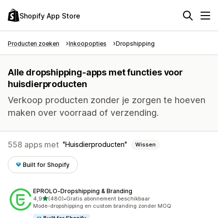
Shopify App Store
Producten zoeken
Inkoopopties
Dropshipping
Alle dropshipping-apps met functies voor
huisdierproducten
Verkoop producten zonder je zorgen te hoeven
maken over voorraad of verzending.
558 apps met
Huisdierproducten
Wissen
Built for Shopify
EPROLO‑Dropshipping & Branding
van 5 sterren
4,9
(480)
•
Gratis abonnement beschikbaar
480 recensies in totaal
Mode-dropshipping en custom branding zonder MOQ