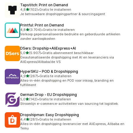
Tapstitch: Print on Demand
van 5 sterren
4,8
(102)
•
Gratis te installeren
102 recensies in totaal
Je betrouwbare dropshippingpartner & sourcingagent
Printful: Print on Demand
van 5 sterren
4,8
(3.704)
•
Gratis te installeren
3704 recensies in totaal
Verkoop gepersonaliseerde bedrukte en geborduurde artikelen
zonder aanloopkosten
DSers: Dropship+AliExpress+AI
van 5 sterren
5,0
(5.907)
•
Gratis abonnement beschikbaar
5907 recensies in totaal
Geautomatiseerde dropshipping met AI en leveranciers via
AliExpress/Alibaba/de VS
HyperSKU – POD & Dropshipping
van 5 sterren
4,9
(267)
•
Gratis te installeren
267 recensies in totaal
Alles-in-één dropshipping en POD voor inkoop, branding en
fulfillment
German Drop ‑ EU Dropshipping
van 5 sterren
5,0
(142)
•
Gratis te installeren
142 recensies in totaal
Stroomlijn e-commerce-activiteiten van sourcing tot logistiek.
Dropshipman: Easy Dropshipping
van 5 sterren
4,4
(281)
•
Gratis te installeren
281 recensies in totaal
Alles-in-één dropshipping-leverancier met AliExpress, Alibaba en
Temu