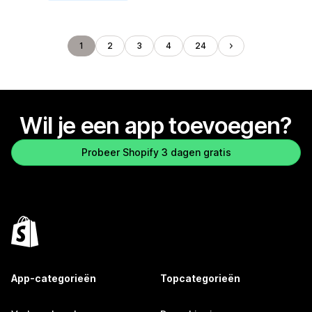
1
2
3
4
24
Wil je een app toevoegen?
Probeer Shopify 3 dagen gratis
App-categorieën
Topcategorieën