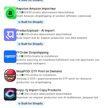
Built for Shopify
Reputon Amazon Importeur
van 5 sterren
4,9
(649)
•
Gratis abonnement beschikbaar
649 recensies in totaal
Start Amazon-dropshipping of verdien Affiliate-commissie
Built for Shopify
ProductUpload – AI Import
van 5 sterren
4,8
(32)
•
Gratis abonnement beschikbaar
32 recensies in totaal
Bulk import met AI: kopieer producten van elke website
Built for Shopify
FFOrder Dropshipping
van 5 sterren
5,0
(250)
•
Gratis te installeren
250 recensies in totaal
Directe sourcing en naadloze fulfillment voor het opschalen van
wereldwijde verkopers
NinjaPOD: DTF Print on Demand
van 5 sterren
4,4
(70)
•
Gratis te installeren
70 recensies in totaal
Verkoop 2.500+ gepersonaliseerde DTF-print-on-demand-
producten via dropshipping
Kopy‑fy Import Copy Products
van 5 sterren
5,0
(38)
•
Gratis abonnement beschikbaar
38 recensies in totaal
Importeer en migreer producten met AI-bulkklonen, bespaar tijd
Built for Shopify