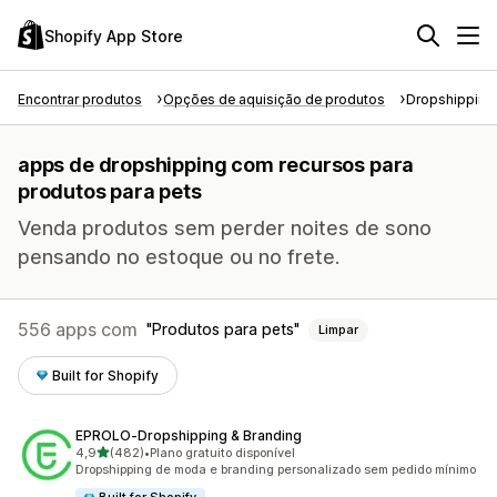
Shopify App Store
Encontrar produtos
Opções de aquisição de produtos
Dropshipping
apps de dropshipping com recursos para
produtos para pets
Venda produtos sem perder noites de sono
pensando no estoque ou no frete.
556 apps com
Produtos para pets
Limpar
Built for Shopify
EPROLO‑Dropshipping & Branding
de 5 estrelas
4,9
(482)
•
Plano gratuito disponível
482 avaliações ao todo
Dropshipping de moda e branding personalizado sem pedido mínimo