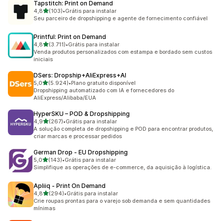
Tapstitch: Print on Demand
de 5 estrelas
4,8
(103)
•
Grátis para instalar
103 avaliações ao todo
Seu parceiro de dropshipping e agente de fornecimento confiável
Printful: Print on Demand
de 5 estrelas
4,8
(3.711)
•
Grátis para instalar
3711 avaliações ao todo
Venda produtos personalizados com estampa e bordado sem custos
iniciais
DSers: Dropship+AliExpress+AI
de 5 estrelas
5,0
(5.924)
•
Plano gratuito disponível
5924 avaliações ao todo
Dropshipping automatizado com IA e fornecedores do
AliExpress/Alibaba/EUA
HyperSKU – POD & Dropshipping
de 5 estrelas
4,9
(267)
•
Grátis para instalar
267 avaliações ao todo
A solução completa de dropshipping e POD para encontrar produtos,
criar marcas e processar pedidos
German Drop ‑ EU Dropshipping
de 5 estrelas
5,0
(143)
•
Grátis para instalar
143 avaliações ao todo
Simplifique as operações de e-commerce, da aquisição à logística.
Apliiq ‑ Print On Demand
de 5 estrelas
4,8
(294)
•
Grátis para instalar
294 avaliações ao todo
Crie roupas prontas para o varejo sob demanda e sem quantidades
mínimas