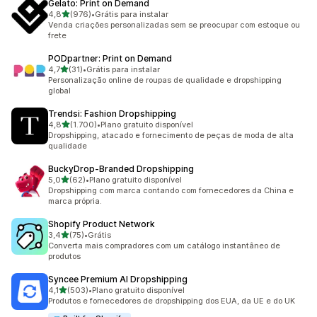
Gelato: Print on Demand
de 5 estrelas
4,8
(976)
•
Grátis para instalar
976 avaliações ao todo
Venda criações personalizadas sem se preocupar com estoque ou
frete
PODpartner: Print on Demand
de 5 estrelas
4,7
(31)
•
Grátis para instalar
31 avaliações ao todo
Personalização online de roupas de qualidade e dropshipping
global
Trendsi: Fashion Dropshipping
de 5 estrelas
4,8
(1.700)
•
Plano gratuito disponível
1700 avaliações ao todo
Dropshipping, atacado e fornecimento de peças de moda de alta
qualidade
BuckyDrop‑Branded Dropshipping
de 5 estrelas
5,0
(62)
•
Plano gratuito disponível
62 avaliações ao todo
Dropshipping com marca contando com fornecedores da China e
marca própria.
Shopify Product Network
de 5 estrelas
3,4
(75)
•
Grátis
75 avaliações ao todo
Converta mais compradores com um catálogo instantâneo de
produtos
Syncee Premium AI Dropshipping
de 5 estrelas
4,1
(503)
•
Plano gratuito disponível
503 avaliações ao todo
Produtos e fornecedores de dropshipping dos EUA, da UE e do UK