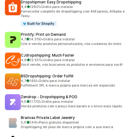
Dropshipman: Easy Dropshipping
de 5 estrelas
4,4
(280)
•
Grátis para instalar
280 avaliações ao todo
Fornecedor completo de dropshipping com AliExpress, Alibaba e
Temu
Built for Shopify
Printify: Print on Demand
de 5 estrelas
4,7
(4.319)
•
Grátis para instalar
4319 avaliações ao todo
Crie e venda produtos personalizados, nós cuidamos do resto.
CJdropshipping: Much Faster
de 5 estrelas
4,9
(2.551)
•
Grátis para instalar
2551 avaliações ao todo
Você vende, nós buscamos os produtos e enviamos para você!
BSDropshipping: Order Fulfill
de 5 estrelas
4,7
(49)
•
Grátis para instalar
49 avaliações ao todo
Fulfillment 3PL e marca própria para marcas em expansão
Zendrop ‑ Dropshipping & POD
de 5 estrelas
4,5
(1.173)
•
Grátis para instalar
1173 avaliações ao todo
Venda produtos com o preço mais barato e o envio mais rápido
Branvas Private Label Jewelry
de 5 estrelas
5,0
(44)
•
Plano gratuito disponível
44 avaliações ao todo
Dropshipping de joias de marca própria com a sua marca