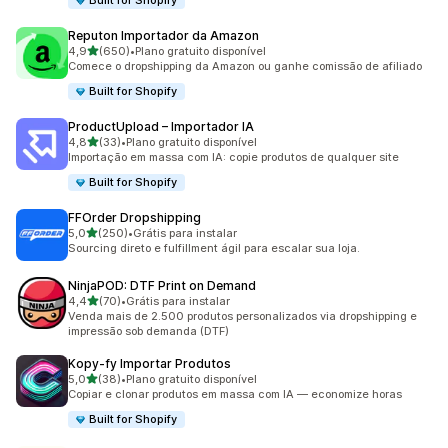
Built for Shopify
Reputon Importador da Amazon
de 5 estrelas
4,9
(650)
•
Plano gratuito disponível
650 avaliações ao todo
Comece o dropshipping da Amazon ou ganhe comissão de afiliado
Built for Shopify
ProductUpload – Importador IA
de 5 estrelas
4,8
(33)
•
Plano gratuito disponível
33 avaliações ao todo
Importação em massa com IA: copie produtos de qualquer site
Built for Shopify
FFOrder Dropshipping
de 5 estrelas
5,0
(250)
•
Grátis para instalar
250 avaliações ao todo
Sourcing direto e fulfillment ágil para escalar sua loja.
NinjaPOD: DTF Print on Demand
de 5 estrelas
4,4
(70)
•
Grátis para instalar
70 avaliações ao todo
Venda mais de 2.500 produtos personalizados via dropshipping e
impressão sob demanda (DTF)
Kopy‑fy Importar Produtos
de 5 estrelas
5,0
(38)
•
Plano gratuito disponível
38 avaliações ao todo
Copiar e clonar produtos em massa com IA — economize horas
Built for Shopify