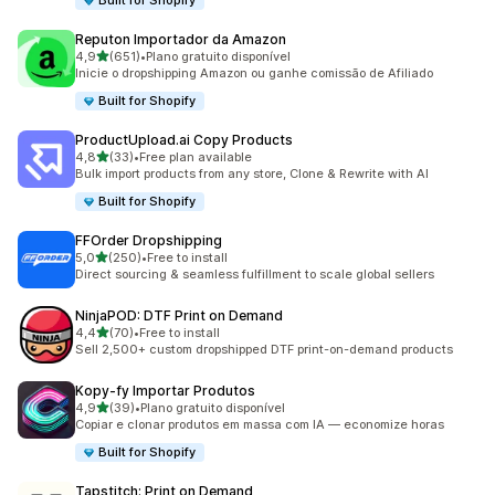
Built for Shopify
Reputon Importador da Amazon
de 5 estrelas
4,9
(651)
•
Plano gratuito disponível
651 total de avaliações
Inicie o dropshipping Amazon ou ganhe comissão de Afiliado
Built for Shopify
ProductUpload.ai Copy Products
de 5 estrelas
4,8
(33)
•
Free plan available
33 total de avaliações
Bulk import products from any store, Clone & Rewrite with AI
Built for Shopify
FFOrder Dropshipping
de 5 estrelas
5,0
(250)
•
Free to install
250 total de avaliações
Direct sourcing & seamless fulfillment to scale global sellers
NinjaPOD: DTF Print on Demand
de 5 estrelas
4,4
(70)
•
Free to install
70 total de avaliações
Sell 2,500+ custom dropshipped DTF print-on-demand products
Kopy‑fy Importar Produtos
de 5 estrelas
4,9
(39)
•
Plano gratuito disponível
39 total de avaliações
Copiar e clonar produtos em massa com IA — economize horas
Built for Shopify
Tapstitch: Print on Demand