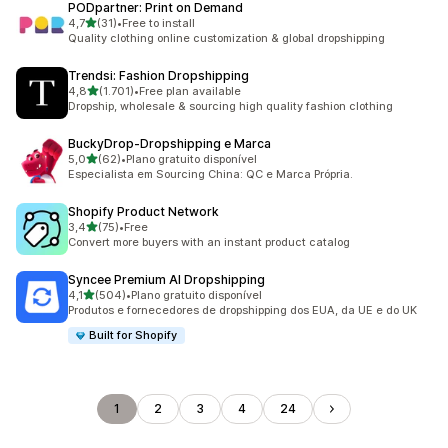
PODpartner: Print on Demand
de 5 estrelas
4,7
(31)
•
Free to install
31 total de avaliações
Quality clothing online customization & global dropshipping
Trendsi: Fashion Dropshipping
de 5 estrelas
4,8
(1.701)
•
Free plan available
1701 total de avaliações
Dropship, wholesale & sourcing high quality fashion clothing
BuckyDrop‑Dropshipping e Marca
de 5 estrelas
5,0
(62)
•
Plano gratuito disponível
62 total de avaliações
Especialista em Sourcing China: QC e Marca Própria.
Shopify Product Network
de 5 estrelas
3,4
(75)
•
Free
75 total de avaliações
Convert more buyers with an instant product catalog
Syncee Premium AI Dropshipping
de 5 estrelas
4,1
(504)
•
Plano gratuito disponível
504 total de avaliações
Produtos e fornecedores de dropshipping dos EUA, da UE e do UK
Built for Shopify
1
2
3
4
24