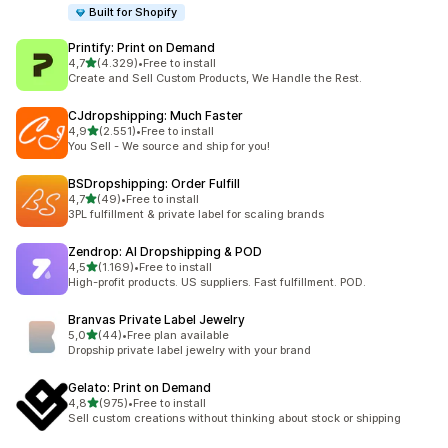
Built for Shopify
Printify: Print on Demand
de 5 estrelas
4,7
(4.329)
•
Free to install
4329 total de avaliações
Create and Sell Custom Products, We Handle the Rest.
CJdropshipping: Much Faster
de 5 estrelas
4,9
(2.551)
•
Free to install
2551 total de avaliações
You Sell - We source and ship for you!
BSDropshipping: Order Fulfill
de 5 estrelas
4,7
(49)
•
Free to install
49 total de avaliações
3PL fulfillment & private label for scaling brands
Zendrop: AI Dropshipping & POD
de 5 estrelas
4,5
(1.169)
•
Free to install
1169 total de avaliações
High-profit products. US suppliers. Fast fulfillment. POD.
Branvas Private Label Jewelry
de 5 estrelas
5,0
(44)
•
Free plan available
44 total de avaliações
Dropship private label jewelry with your brand
Gelato: Print on Demand
de 5 estrelas
4,8
(975)
•
Free to install
975 total de avaliações
Sell custom creations without thinking about stock or shipping