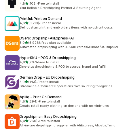
de 5 estrelas
4,8
(103)
•
Free to install
103 total de avaliações
Your Reliable Dropshipping Partner & Sourcing Agent
Printful: Print on Demand
de 5 estrelas
4,8
(3.710)
•
Free to install
3710 total de avaliações
Sell custom print and embroidery items with no upfront costs
DSers: Dropship+AliExpress+AI
de 5 estrelas
5,0
(5.926)
•
Free plan available
5926 total de avaliações
Automated dropshipping with AI&AliExpress/Alibaba/US supplier
HyperSKU – POD & Dropshipping
de 5 estrelas
4,9
(267)
•
Free to install
267 total de avaliações
One-stop dropshipping & POD to source, brand and fulfill
German Drop ‑ EU Dropshipping
de 5 estrelas
5,0
(143)
•
Free to install
143 total de avaliações
Streamline eCommerce operations from sourcing to logistics.
Apliiq ‑ Print On Demand
de 5 estrelas
4,8
(294)
•
Free to install
294 total de avaliações
Create retail ready clothing on demand with no minimums
Dropshipman: Easy Dropshipping
de 5 estrelas
4,4
(280)
•
Free to install
280 total de avaliações
All-in-one dropshipping supplier with AliExpress, Alibaba,Temu